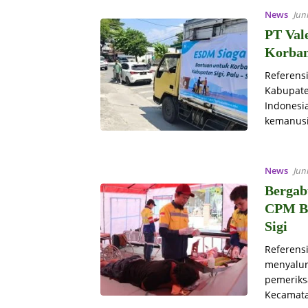
News
Jun
PT Val
Korban
Referens
Kabupaten
Indonesi
kemanusi
News
Jun
Bergab
CPM Be
Sigi
Referensi
menyalur
pemeriks
Kecamata