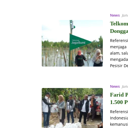
News
Jun
Telkom
Dongga
Referens
menjaga 
alam, sa
mengada
Pesisir 
News
Jun
Farid 
1.500 
Referens
Indonesi
kemanusi