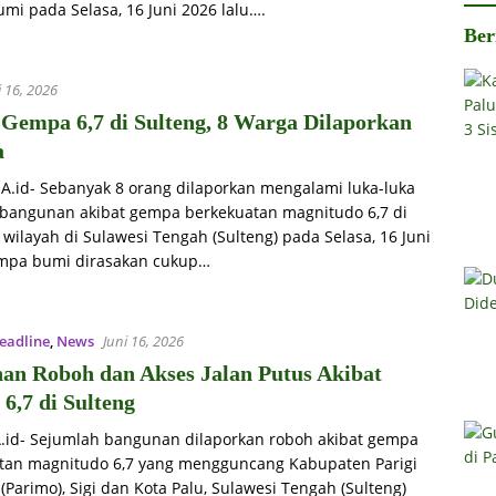
mi pada Selasa, 16 Juni 2026 lalu….
Ber
i 16, 2026
 Gempa 6,7 di Sulteng, 8 Warga Dilaporkan
a
iA.id- Sebanyak 8 orang dilaporkan mengalami luka-luka
 bangunan akibat gempa berkekuatan magnitudo 6,7 di
wilayah di Sulawesi Tengah (Sulteng) pada Selasa, 16 Juni
mpa bumi dirasakan cukup…
eadline
,
News
Juni 16, 2026
an Roboh dan Akses Jalan Putus Akibat
6,7 di Sulteng
A.id- Sejumlah bangunan dilaporkan roboh akibat gempa
tan magnitudo 6,7 yang mengguncang Kabupaten Parigi
Parimo), Sigi dan Kota Palu, Sulawesi Tengah (Sulteng)