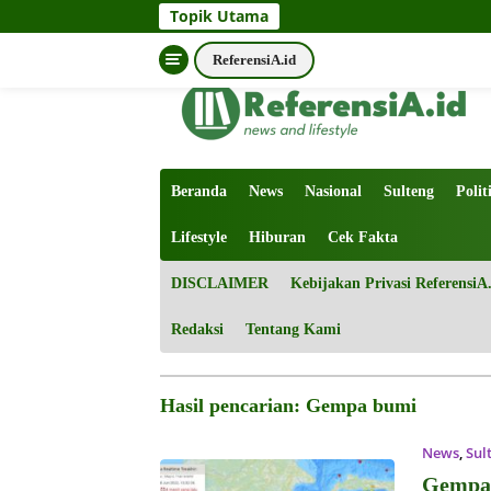
Topik Utama
Langsung
ReferensiA.id
tutup
ke
konten
Beranda
News
Nasional
Sulteng
Polit
Lifestyle
Hiburan
Cek Fakta
DISCLAIMER
Kebijakan Privasi ReferensiA
Redaksi
Tentang Kami
Hasil pencarian:
Gempa bumi
News
,
Sul
Gempa 