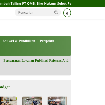
g PT QMB, Biro Hukum Sebut Pemprov Siap
Perahu Motor 
tutup
Edukasi & Pendidikan
Perspektif
Persyaratan Layanan Publikasi ReferensiA.id
adget