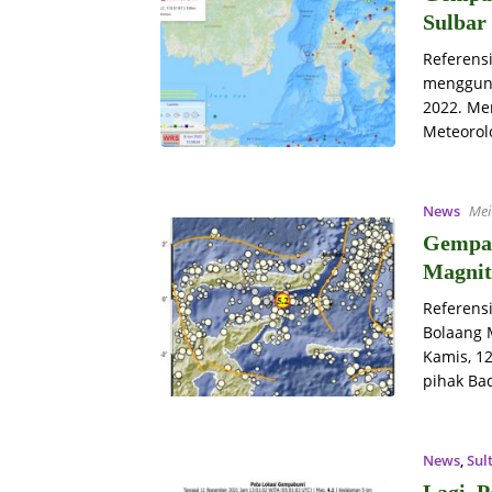
Sulbar
Referens
menggunc
2022. Me
Meteorolo
News
Mei
Gempa 
Magnit
Referens
Bolaang 
Kamis, 1
pihak Ba
News
,
Sul