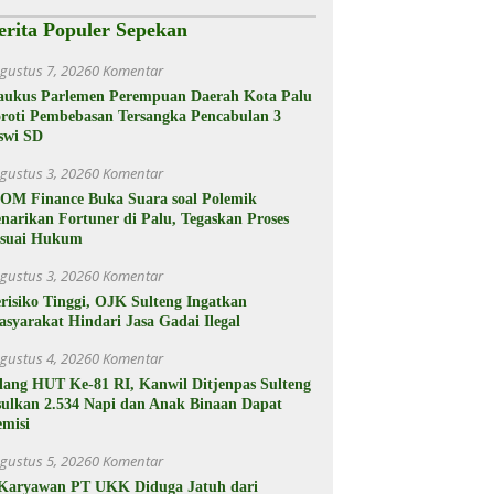
a
erita Populer Sepekan
gustus 7, 2026
0 Komentar
aukus Parlemen Perempuan Daerah Kota Palu
roti Pembebasan Tersangka Pencabulan 3
swi SD
gustus 3, 2026
0 Komentar
OM Finance Buka Suara soal Polemik
narikan Fortuner di Palu, Tegaskan Proses
esuai Hukum
gustus 3, 2026
0 Komentar
risiko Tinggi, OJK Sulteng Ingatkan
syarakat Hindari Jasa Gadai Ilegal
gustus 4, 2026
0 Komentar
lang HUT Ke-81 RI, Kanwil Ditjenpas Sulteng
ulkan 2.534 Napi dan Anak Binaan Dapat
misi
gustus 5, 2026
0 Komentar
 Karyawan PT UKK Diduga Jatuh dari