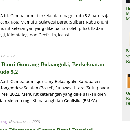
H
M
iA.id- Gempa bumi berkekuatan magnitudo 5,8 baru saja
Mi
ang Kota Mamuju, Sulawesi Barat (Sulbar), Rabu 8 Juni
M
nurut keterangan yang dikeluarkan oleh pihak Badan
Te
gi, Klimatalogi dan Geofisika, lokasi…
Te
D
di
P
Be
 12, 2022
Sp
R
Bumi Guncang Bolaanguki, Berkekuatan
P
udo 5,2
D
di
iA.id- Gempa bumi guncang Bolaanguki, Kabupaten
Ha
Mongondow Selatan (Bolsel), Sulawesi Utara (Sulut) pada
O
2 Mei 2022. Menurut keterangan yang dikeluarkan oleh
R
dan Meteorologi, Klimatalogi dan Geofisika (BMKG)…
Di
Be
Sp
d
teng
November 11, 2021
H