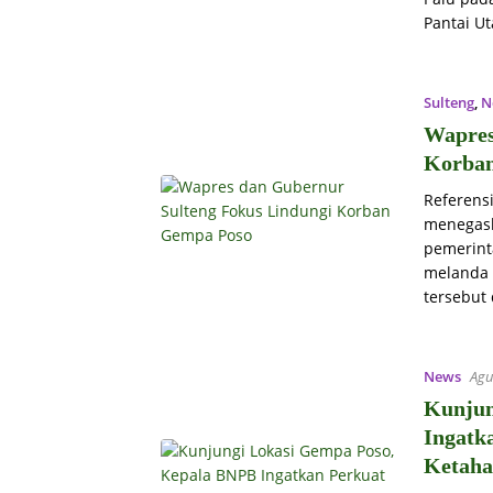
Pantai Ut
Sulteng
,
N
Wapres
Korba
Referens
menegask
pemerint
melanda 
tersebut
News
Agu
Kunjun
Ingatk
Ketah