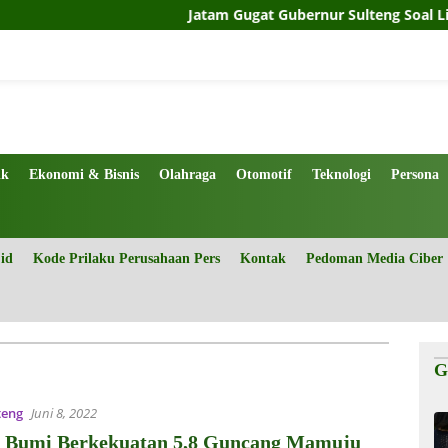
Jatam Gugat Gubernur Sulteng Soal Limbah Tailin
ik
Ekonomi & Bisnis
Olahraga
Otomotif
Teknologi
Persona
.id
Kode Prilaku Perusahaan Pers
Kontak
Pedoman Media Ciber
G
teng
Juni 8, 2022
Bumi Berkekuatan 5,8 Guncang Mamuju