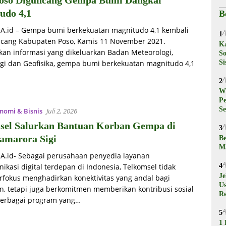
Poso Diguncang Gempa Bumi Dangkal
udo 4,1
B
iA.id – Gempa bumi berkekuatan magnitudo 4,1 kembali
A
1
ang Kabupaten Poso, Kamis 11 November 2021.
K
kan informasi yang dikeluarkan Badan Meteorologi,
So
ogi dan Geofisika, gempa bumi berkekuatan magnitudo 4,1
Si
A
2
W
Pe
S
nomi & Bisnis
Juli 2, 2026
sel Salurkan Bantuan Korban Gempa di
A
3
amarora Sigi
Be
Ma
iA.id- Sebagai perusahaan penyedia layanan
A
ikasi digital terdepan di Indonesia, Telkomsel tidak
4
Je
rfokus menghadirkan konektivitas yang andal bagi
Us
n, tetapi juga berkomitmen memberikan kontribusi sosial
Re
berbagai program yang…
A
5
1