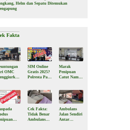
ongkang, Helm dan Sepatu Ditemukan
engapung
ek Fakta
euntungan
SIM Online
Marak
ari OMC
Gratis 2025?
Penipuan
enggiurkan
Polresta Palu
Catut Nama
Legal atau
Pastikan
BPJS
egal?
Hoaks
Kesehatan,
Masyarakat
Diminta
Waspada
aspada
Cek Fakta:
Ambulans
odus
Tidak Benar
Jalan Sendiri
enipuan
Ambulans
Antar
engaku
Jalan Sendiri
Jenazah ke
rir Paket
Bawa
Rumah Duka