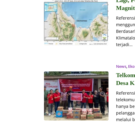
Lagi, 
Magnit
Referens
menggunc
Berdasar
Klimatal
terjadi…
News
,
Eko
Telkom
Desa K
Referens
telekomun
hanya be
pelangga
melalui 