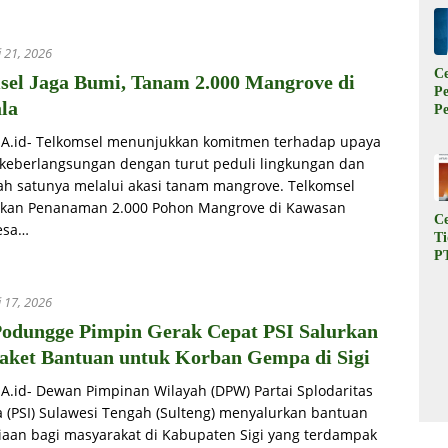
K
W
i 21, 2026
C
sel Jaga Bumi, Tanam 2.000 Mangrove di
P
la
P
Ta
iA.id- Telkomsel menunjukkan komitmen terhadap upaya
Tr
keberlangsungan dengan turut peduli lingkungan dan
B
P
lah satunya melalui akasi tanam mangrove. Telkomsel
kan Penanaman 2.000 Pohon Mangrove di Kawasan
C
Desa…
T
P
In
B
i 17, 2026
Su
Podungge Pimpin Gerak Cepat PSI Salurkan
P
R
Paket Bantuan untuk Korban Gempa di Sigi
iA.id- Dewan Pimpinan Wilayah (DPW) Partai Splodaritas
a (PSI) Sulawesi Tengah (Sulteng) menyalurkan bantuan
aan bagi masyarakat di Kabupaten Sigi yang terdampak