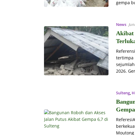
gempa bu
News
Jun
Akibat
Terluk
Referens
tertimpa
sejumlah 
2026. Ge
Sulteng
,
H
Bangun
Gempa 
Referesi
berkekua
Moutong (