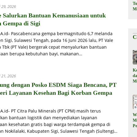
T
i 29, 2026
M
e Salurkan Bantuan Kemanusiaan untuk
 Gempa di Sigi
iA.id- Pascabencana gempa bermagnitudo 6,7 melanda
C
 Sigi, Sulawesi Tengah, pada 16 Juni 2026 lalu, PT Vale
a Tbk (PT Vale) bergerak cepat menyalurkan bantuan
aan berupa kebutuhan bayi, makanan…
K
i 21, 2026
d
M
ung dengan Posko ESDM Siaga Bencana, PT
, 
ri Layanan Kesehan Bagi Korban Gempa
Il
A.id- PT Citra Palu Minerals (PT CPM) masih terus
W
kan bantuan logistik dan menyediakan layanan
M
aan kesehatan gratis bagi warga terdampak gempa di
P
n Nokilalaki, Kabupaten Sigi, Sulawesi Tengah (Sulteng)…
M
Ku