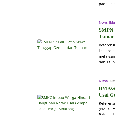
pada Sel
News
,
Edu
SMPN 1
Tsuna
Referens
kesiapsi
melaksan
dan Tsun
News
Sep
BMKG 
Usai G
Referensi
(BMKG) m
Palu pad