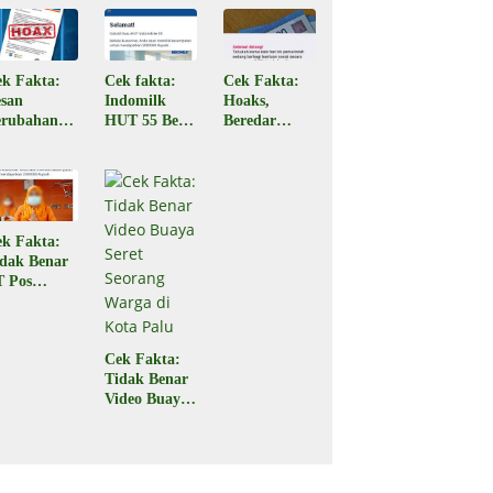
irim Pesan
Jenazah di
di Ampana
A
Ampana
Sulteng,
Sulteng
Begini
Faktanya
ek Fakta:
Cek fakta:
Cek Fakta:
esan
Indomilk
Hoaks,
erubahan
HUT 55 Beri
Beredar
rif
Subsidi Rp2
Tautan
ansaksi
Juta
Pencairan
RI
Bantuan
enipuan
PKH Tahap 3
ek Fakta:
idak Benar
T Pos
donesia
agikan
bsidi
Cek Fakta:
emerintah
Tidak Benar
p2 Juta
Video Buaya
Seret Seorang
Warga di
Kota Palu