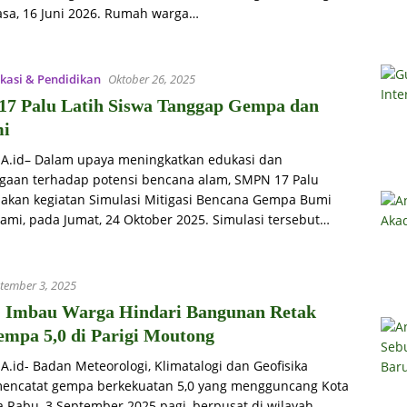
asa, 16 Juni 2026. Rumah warga…
kasi & Pendidikan
Oktober 26, 2025
7 Palu Latih Siswa Tanggap Gempa dan
mi
iA.id– Dalam upaya meningkatkan edukasi dan
agaan terhadap potensi bencana alam, SMPN 17 Palu
akan kegiatan Simulasi Mitigasi Bencana Gempa Bumi
ami, pada Jumat, 24 Oktober 2025. Simulasi tersebut…
tember 3, 2025
Imbau Warga Hindari Bangunan Retak
empa 5,0 di Parigi Moutong
A.id- Badan Meteorologi, Klimatalogi dan Geofisika
encatat gempa berkekuatan 5,0 yang mengguncang Kota
a Rabu, 3 September 2025 pagi, berpusat di wilayah