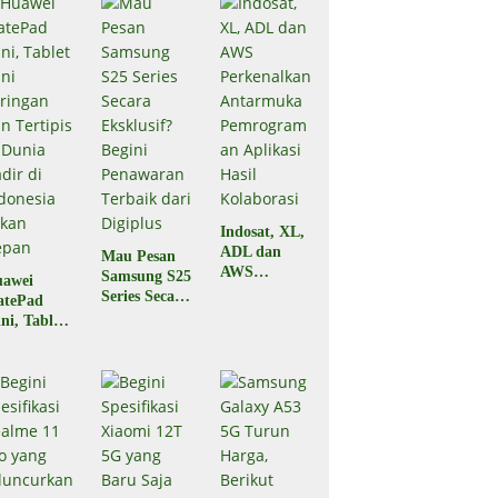
Indosat, XL,
ADL dan
Mau Pesan
AWS
Samsung S25
awei
Perkenalkan
Series Secara
atePad
Antarmuka
Eksklusif?
ni, Tablet
Pemrograma
Begini
ni
n Aplikasi
Penawaran
ringan dan
Hasil
Terbaik dari
rtipis di
Kolaborasi
Digiplus
nia Hadir
 Indonesia
kan Depan