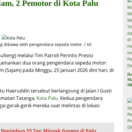
m, 2 Pemotor di Kota Palu
ng dibawa oleh pengendara sepeda motor. / Ist
lteng) melalui Tim Patroli Perintis Presisi
ngamankan dua orang pengendara sepeda motor
(Sajam) pada Minggu, 25 Januari 2026 dini hari, di
Hu
M
Mi
tu Haeruddin tersebut berlangsung di Jalan I Gusti
Mi
Te
camatan Tatanga,
Kota Palu
. Kedua pengendara
Te
ai gerak-gerik mereka saat melintas di lokasi
Du
di
Pe
 Penimbun 53 Ton Minyak Goreng di Palu