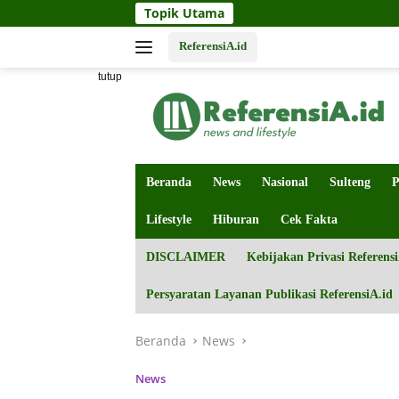
Langsung
Topik Utama
ke
konten
ReferensiA.id
tutup
Beranda
News
Nasional
Sulteng
P
Lifestyle
Hiburan
Cek Fakta
DISCLAIMER
Kebijakan Privasi Referensi
Persyaratan Layanan Publikasi ReferensiA.id
Beranda
News
News