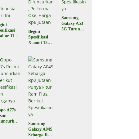
Samsung
Galaxy A53
gini
5G Turun
esifikasi
Begini
Harga,
alme 11
Spesifikasi
Berikut
o yang
Xiaomi 12T
Spesifikasiny
luncurkan
5G yang
a
 Indonesia
Baru Saja
ri Ini
Diluncurkan,
Performa
Oke, Harga
Rp6 Jutaan
po A77s
smi
luncurkan,
Samsung
rikut
Galaxy A04S
esifikasi
Seharga Rp2
n