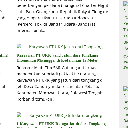
penerbangan perdana (Inaugural Charter Flight)
Y,
rute Palu–Guangzhou, Republik Rakyat Tiongkok,
lah
yang dioperasikan PT Garuda Indonesia
(Persero) Tbk, di Bandar Udara (Bandara)
Internasional…
iling
Karyawan PT UKK yang Jatuh dari Tongkang
Ce
Ditemukan Meninggal di Kedalaman 15 Meter
Pe
ReferensiA.id- Tim SAR Gabungan berhasil
Pe
Ta
at
menemukan Supriadi (laki-laki, 31 tahun),
Tr
karyawan PT UKK yang jatuh dari tongkang di
B
mbah
Jeti Desa Ganda-ganda, kecamatan Petasia,
Pe
Kabupaten Morowali Utara, Sulawesi Tengah.
Korban ditemukan…
il
1 Karyawan PT UKK Diduga Jatuh dari Tongkang,