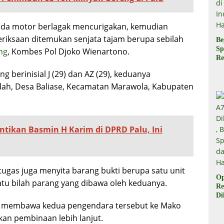
eda motor berlagak mencurigakan, kemudian
eriksaan ditemukan senjata tajam berupa sebilah
Be
Sp
ng
, Kombes Pol Djoko Wienartono.
Re
Pr
berinisial J (29) dan AZ (29), keduanya
Di
di
dah, Desa Baliase, Kecamatan Marawola, Kabupaten
Ha
ntikan Basmin H Karim di DPRD Palu, Ini
ugas juga menyita barang bukti berupa satu unit
Op
tu bilah parang yang dibawa oleh keduanya.
Re
Di
sisi membawa kedua pengendara tersebut ke Mako
Be
Sp
kan pembinaan lebih lanjut.
da