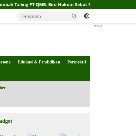
ing PT QMB, Biro Hukum Sebut Pemprov Siap
Perahu Moto
tutup
ersona
Edukasi & Pendidikan
Perspektif
ber
adget