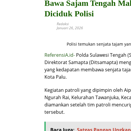
Bawa Sajam Tengah Mala
Diciduk Polisi
Redaksi
Januari 26, 2026
Polisi temukan senjata tajam ya
ReferensiA.id-
Polda Sulawesi Tengah (Su
Direktorat Samapta (Ditsamapta) me
yang kedapatan membawa senjata tajam 
Kota Palu.
Kegiatan patroli yang dipimpin oleh Aip
Ngurah Rai, Kelurahan Tawanjuka, Ke
diamankan setelah tim patroli mencurig
tersebut.
Baca Juga:
Satgas Pangan Ungkap