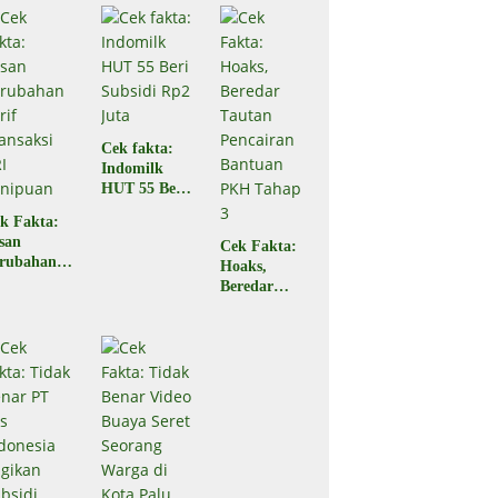
Ampana
di Ampana
Sulteng
Sulteng,
Begini
Faktanya
Cek fakta:
Indomilk
HUT 55 Beri
Subsidi Rp2
k Fakta:
Juta
san
Cek Fakta:
rubahan
Hoaks,
rif
Beredar
ansaksi
Tautan
RI
Pencairan
nipuan
Bantuan
PKH Tahap
3