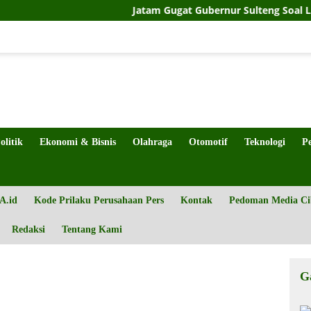
Jatam Gugat Gubernur Sulteng Soal Limbah Tail
olitik
Ekonomi & Bisnis
Olahraga
Otomotif
Teknologi
P
A.id
Kode Prilaku Perusahaan Pers
Kontak
Pedoman Media Ci
Redaksi
Tentang Kami
G