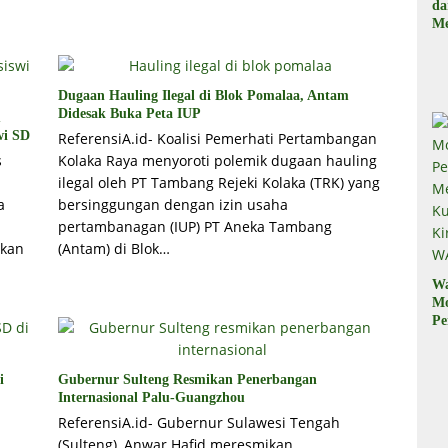
d
Me
, 
Il
Dugaan Hauling Ilegal di Blok Pomalaa, Antam
Didesak Buka Peta IUP
u
wi SD
ReferensiA.id- Koalisi Pemerhati Pertambangan
s
Kolaka Raya menyoroti polemik dugaan hauling
ilegal oleh PT Tambang Rejeki Kolaka (TRK) yang
a
bersinggungan dengan izin usaha
pertambanagan (IUP) PT Aneka Tambang
akan
(Antam) di Blok…
W
M
Pe
M
Ku
Ki
i
Gubernur Sulteng Resmikan Penerbangan
W
Internasional Palu-Guangzhou
ReferensiA.id- Gubernur Sulawesi Tengah
(Sulteng), Anwar Hafid meresmikan