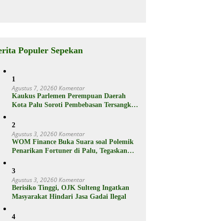
Jutaan
rganya
Punya Fitur
Ram Plus,
Berikut
Spesifikasiny
a
erita Populer Sepekan
1
Agustus 7, 2026
0 Komentar
Kaukus Parlemen Perempuan Daerah
Kota Palu Soroti Pembebasan Tersangka
Pencabulan 3 Siswi SD
2
Agustus 3, 2026
0 Komentar
WOM Finance Buka Suara soal Polemik
Penarikan Fortuner di Palu, Tegaskan
Proses Sesuai Hukum
3
Agustus 3, 2026
0 Komentar
Berisiko Tinggi, OJK Sulteng Ingatkan
Masyarakat Hindari Jasa Gadai Ilegal
4