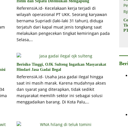
Helm dan Sepatu Ditemukan Mengapung
ReferensiA.id- Kecelakaan kerja terjadi di
wilayah operasional PT UKK. Seorang karyawan
Ce
bernama Supriadi (laki-laki 31 tahun), diduga
Ti
jam
terjatuh dari kapal muat jenis tongkang saat
PT
melakukan pengecekan tingkat kemiringan pada
In
Selasa,…
Ba
Su
Pe
Rp
Ber
Berisiko Tinggi, OJK Sulteng Ingatkan Masyarakat
isi
Hindari Jasa Gadai Ilegal
ReferensiA.id- Usaha jasa gadai ilegal hingga
saat ini masih marak. Karena mudahnya akses
534
dan syarat yang diterapkan, tidak sedikit
rima
masyarakat memilih sektor ini sebagai solusi
menggadaikan barang. Di Kota Palu,…