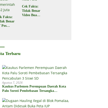
Cek Fakta:
Tidak Benar
Video Buaya
k Fakta:
Seret
dak Benar
Seorang
 Pos
Warga di
donesia
Kota Palu
gikan
bsidi
merintah
2 Juta
ita Terbaru
Agustus 7, 2026
Kaukus Parlemen Perempuan Daerah Kota
Palu Soroti Pembebasan Tersangka
Pencabulan 3 Siswi SD