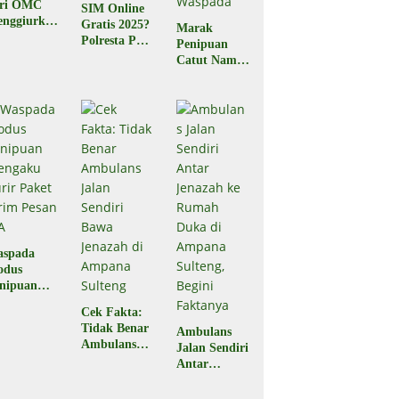
ari OMC
SIM Online
nggiurkan
Gratis 2025?
Marak
Legal atau
Polresta Palu
Penipuan
egal?
Pastikan
Catut Nama
Hoaks
BPJS
Kesehatan,
Masyarakat
Diminta
Waspada
aspada
odus
nipuan
engaku
Cek Fakta:
rir Paket
Tidak Benar
Ambulans
rim Pesan
Ambulans
Jalan Sendiri
A
Jalan Sendiri
Antar
Bawa
Jenazah ke
Jenazah di
Rumah Duka