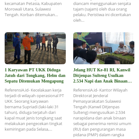
kecamatan Petasia, Kabupaten
diancam menggunakan senjata
Morowali Utara, Sulawesi
tajam (sajam) oleh dua orang
Tengah. Korban ditemukan…
pelaku. Peristiwa ini diceritakan
oleh…
1 Karyawan PT UKK Diduga
Jelang HUT Ke-81 RI, Kanwil
Jatuh dari Tongkang, Helm dan
Ditjenpas Sulteng Usulkan
Sepatu Ditemukan Mengapung
2.534 Napi dan Anak Binaan
Dapat Remisi
ReferensiA.id- Kecelakaan kerja
ReferensiA.id- Kantor Wilayah
terjadi di wilayah operasional PT
Direktorat Jenderal
UKK. Seorang karyawan
Pemasyarakatan Sulawesi
bernama Supriadi (laki-laki 31
Tengah (Kanwil Ditjenpas
tahun), diduga terjatuh dari
Sulteng) mengusulkan 2.534
kapal muat jenis tongkang saat
narapidana dan anak binaan
melakukan pengecekan tingkat
sebagai penerima remisi umum
kemiringan pada Selasa,…
(RU) dan pengurangan masa
pidana (PMP) dalam rangka