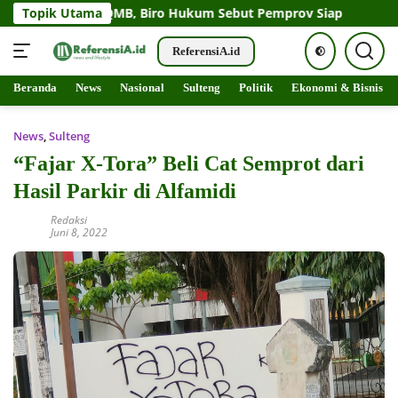
g PT QMB, Biro Hukum Sebut Pemprov Siap
Topik Utama
Perahu Motor 
ReferensiA.id
Langsung
Beranda
News
Nasional
Sulteng
Politik
Ekonomi & Bisnis
Beranda
News
ke
konten
News
,
Sulteng
“Fajar X-Tora” Beli Cat Semprot dari
Hasil Parkir di Alfamidi
Redaksi
Juni 8, 2022