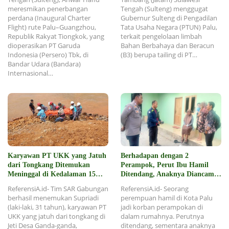
meresmikan penerbangan
Tengah (Sulteng) menggugat
perdana (Inaugural Charter
Gubernur Sulteng di Pengadilan
Flight) rute Palu–Guangzhou,
Tata Usaha Negara (PTUN) Palu,
Republik Rakyat Tiongkok, yang
terkait pengelolaan limbah
dioperasikan PT Garuda
Bahan Berbahaya dan Beracun
Indonesia (Persero) Tbk, di
(B3) berupa tailing di PT…
Bandar Udara (Bandara)
Internasional…
Karyawan PT UKK yang Jatuh
Berhadapan dengan 2
dari Tongkang Ditemukan
Perampok, Perut Ibu Hamil
Meninggal di Kedalaman 15
Ditendang, Anaknya Diancam
Meter
Sajam
ReferensiA.id- Tim SAR Gabungan
ReferensiA.id- Seorang
berhasil menemukan Supriadi
perempuan hamil di Kota Palu
(laki-laki, 31 tahun), karyawan PT
jadi korban perampokan di
UKK yang jatuh dari tongkang di
dalam rumahnya. Perutnya
Jeti Desa Ganda-ganda,
ditendang, sementara anaknya