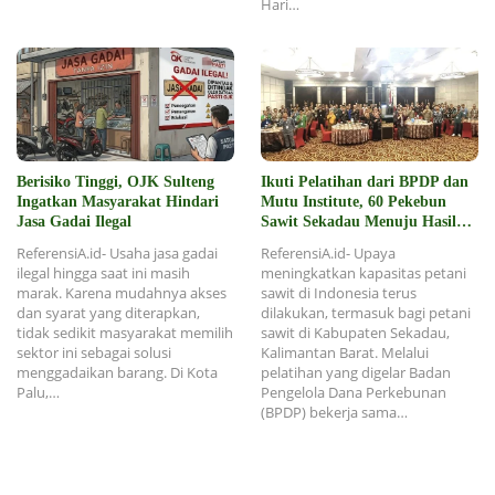
Hari…
Berisiko Tinggi, OJK Sulteng
Ikuti Pelatihan dari BPDP dan
Ingatkan Masyarakat Hindari
Mutu Institute, 60 Pekebun
Jasa Gadai Ilegal
Sawit Sekadau Menuju Hasil
Panen Unggul dan
ReferensiA.id- Usaha jasa gadai
ReferensiA.id- Upaya
Berkelanjutan
ilegal hingga saat ini masih
meningkatkan kapasitas petani
marak. Karena mudahnya akses
sawit di Indonesia terus
dan syarat yang diterapkan,
dilakukan, termasuk bagi petani
tidak sedikit masyarakat memilih
sawit di Kabupaten Sekadau,
sektor ini sebagai solusi
Kalimantan Barat. Melalui
menggadaikan barang. Di Kota
pelatihan yang digelar Badan
Palu,…
Pengelola Dana Perkebunan
(BPDP) bekerja sama…