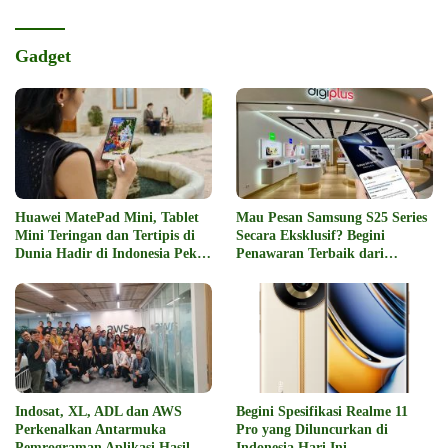
Gadget
Huawei MatePad Mini, Tablet
Mau Pesan Samsung S25 Series
Mini Teringan dan Tertipis di
Secara Eksklusif? Begini
Dunia Hadir di Indonesia Pekan
Penawaran Terbaik dari
Depan
Digiplus
Indosat, XL, ADL dan AWS
Begini Spesifikasi Realme 11
Perkenalkan Antarmuka
Pro yang Diluncurkan di
Pemrograman Aplikasi Hasil
Indonesia Hari Ini