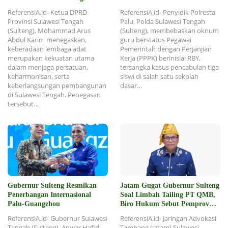
Daerah
ReferensiA.id- Ketua DPRD
ReferensiA.id- Penyidik Polresta
Provinsi Sulawesi Tengah
Palu, Polda Sulawesi Tengah
(Sulteng), Mohammad Arus
(Sulteng), membebaskan oknum
Abdul Karim menegaskan,
guru berstatus Pegawai
keberadaan lembaga adat
Pemerintah dengan Perjanjian
merupakan kekuatan utama
Kerja (PPPK) berinisial RBY,
dalam menjaga persatuan,
tersangka kasus pencabulan tiga
keharmonisan, serta
siswi di salah satu sekolah
keberlangsungan pembangunan
dasar…
di Sulawesi Tengah. Penegasan
tersebut…
Gubernur Sulteng Resmikan
Jatam Gugat Gubernur Sulteng
Penerbangan Internasional
Soal Limbah Tailing PT QMB,
Palu-Guangzhou
Biro Hukum Sebut Pemprov
Siap
ReferensiA.id- Gubernur Sulawesi
ReferensiA.id- Jaringan Advokasi
Tengah (Sulteng), Anwar Hafid
Tambang (Jatam) Sulawesi