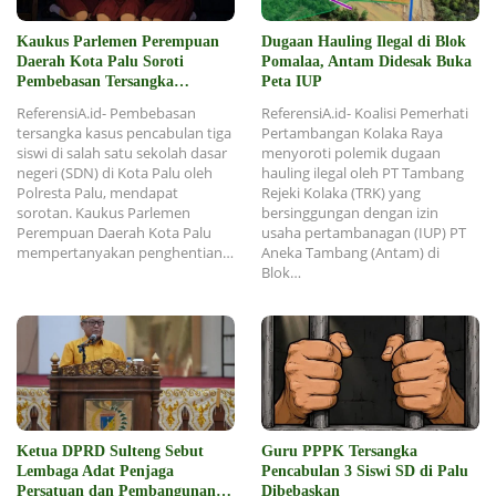
Kaukus Parlemen Perempuan
Dugaan Hauling Ilegal di Blok
Daerah Kota Palu Soroti
Pomalaa, Antam Didesak Buka
Pembebasan Tersangka
Peta IUP
Pencabulan 3 Siswi SD
ReferensiA.id- Pembebasan
ReferensiA.id- Koalisi Pemerhati
tersangka kasus pencabulan tiga
Pertambangan Kolaka Raya
siswi di salah satu sekolah dasar
menyoroti polemik dugaan
negeri (SDN) di Kota Palu oleh
hauling ilegal oleh PT Tambang
Polresta Palu, mendapat
Rejeki Kolaka (TRK) yang
sorotan. Kaukus Parlemen
bersinggungan dengan izin
Perempuan Daerah Kota Palu
usaha pertambanagan (IUP) PT
mempertanyakan penghentian…
Aneka Tambang (Antam) di
Blok…
Ketua DPRD Sulteng Sebut
Guru PPPK Tersangka
Lembaga Adat Penjaga
Pencabulan 3 Siswi SD di Palu
Persatuan dan Pembangunan
Dibebaskan