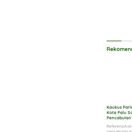
Rekomend
Kaukus Par
Kota Palu S
Pencabulan 
ReferensiA.i
pencabulan tig