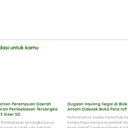
asi untuk kamu
lemen Perempuan Daerah
Dugaan Hauling Ilegal di Blo
oroti Pembebasan Tersangka
Antam Didesak Buka Peta IUP
3 Siswi SD
ReferensiA.id- Koalisi Pemerhati 
d- Pembebasan tersangka kasus
Kolaka Raya menyoroti polemik du
a siswi di salah satu sekolah
ilegal oleh PT Tambang Rejeki Kola