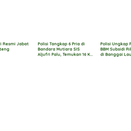
 Rp500 Juta
ri Resmi Jabat
Polisi Tangkap 6 Pria di
Polisi Ungkap
lteng
Bandara Mutiara SIS
BBM Subsidi Ri
Aljufri Palu, Temukan 16 Kg
di Banggai La
Sabu