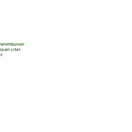
 Penimbunan
buan Liter
ut