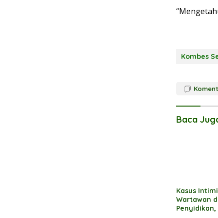
“Mengetahu
Kombes S
Koment
Baca Jug
Kasus Intim
Wartawan di
Penyidikan,
Terancam 2 