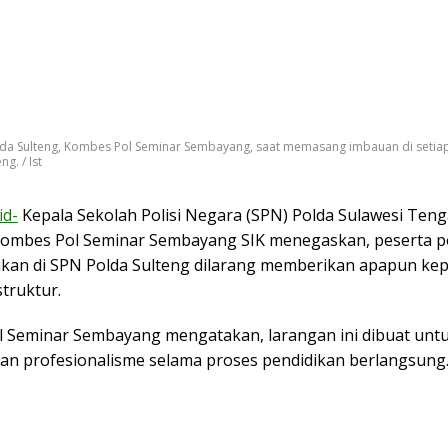
da Sulteng, Kombes Pol Seminar Sembayang, saat memasang imbauan di setiap
g. / Ist
id-
Kepala Sekolah Polisi Negara (SPN) Polda Sulawesi Ten
 Kombes Pol Seminar Sembayang SIK menegaskan, peserta p
ikan di SPN Polda Sulteng dilarang memberikan apapun kep
truktur.
 Seminar Sembayang mengatakan, larangan ini dibuat unt
 dan profesionalisme selama proses pendidikan berlangsung