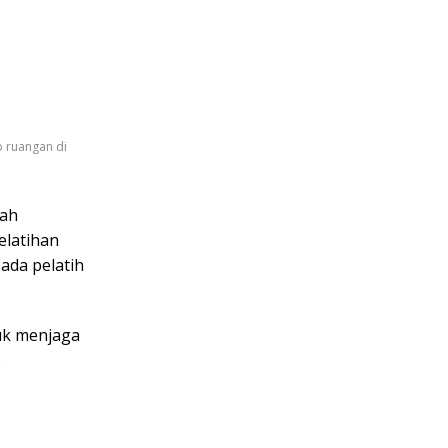
 ruangan di
gah
elatihan
ada pelatih
uk menjaga
.