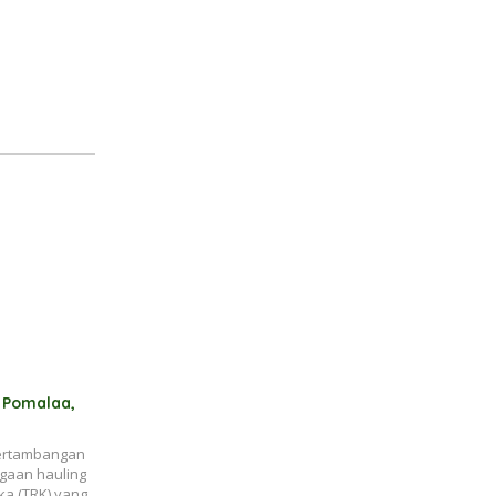
k Pomalaa,
Pertambangan
gaan hauling
ka (TRK) yang