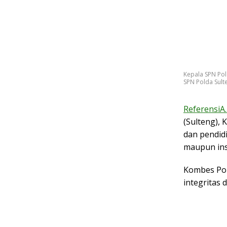
Kepala SPN Pol
SPN Polda Sulten
ReferensiA.
(Sulteng),
dan pendid
maupun ins
Kombes Pol
integritas