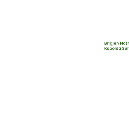
atau Denda
Brigjen Nas
Kapolda Su