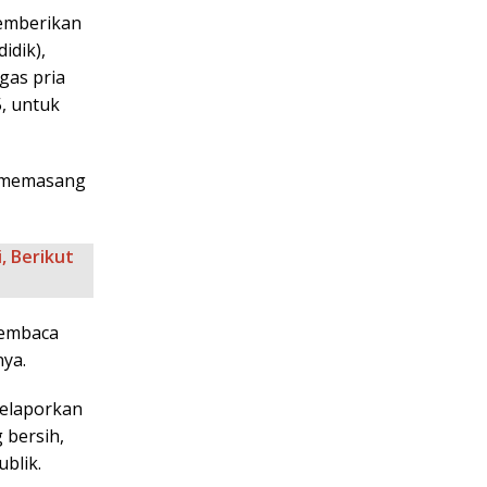
memberikan
idik),
gas pria
, untuk
a memasang
, Berikut
membaca
nya.
melaporkan
 bersih,
blik.