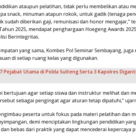
ndidikan ataupun pelatihan, tidak perlu membelikan atau 
pa snack, minuman atapun rokok, untuk gadik (tenaga pend
k sudah diberikan gaji, remunisasi dan honor mengajar,” te
Tahun 2025, mendapat penghargaan Hoegeng Awards 2025
isi Berintegritas.
empatan yang sama, Kombes Pol Seminar Sembayang, jug
auan di setiap ruang kelas yang digunakan.
7 Pejabat Utama di Polda Sulteng Serta 3 Kapolres Diganti
ni bertujuan agar setiap siswa dan instruktur melihat dan 
sebut sebagai pengingat agar aturan tetap dipatuhi,” ujar
engimbau peserta untuk fokus pada materi pelatihan dan 
enyimpangan, demi menciptakan lingkungan pendidikan yang
 dan bebas dari praktik yang dapat mencederai kepercaya pu