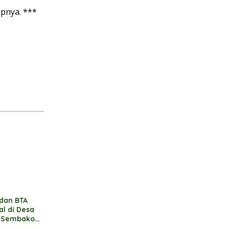
upnya. ***
 dan BTA
al di Desa
n Sembako