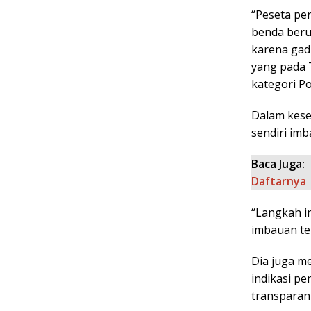
“Peseta pe
benda beru
karena gadi
yang pada 
kategori Pol
Dalam kes
sendiri imb
Baca Juga:
Daftarnya
“Langkah i
imbauan ter
Dia juga m
indikasi p
transparan