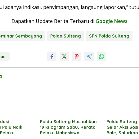
i adanya indikasi, penyimpangan, langsung laporkan,” tut
Dapatkan Update Berita Terbaru di
Google News
eminar Sembayang
Polda Sulteng
SPN Polda Sulteng
ar
a
idasi
Polda Sulteng Musnahkan
Polda Sulteng
 Palu Naik
19 Kilogram Sabu, Rerata
Gelar Aksi Sosi
 Pelaku
Pelaku Mahasiswa
Bale, Salurka
Tahun Penjara
dan Alat Tulis