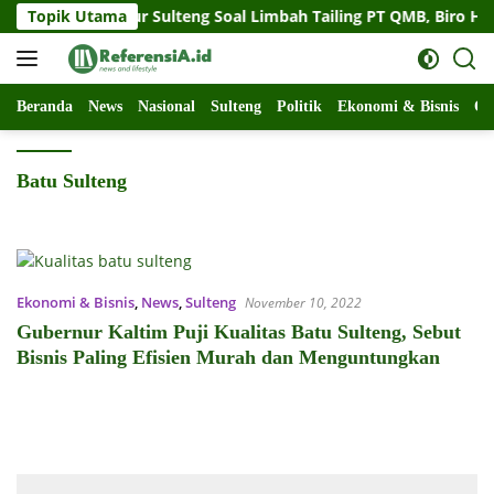
Langsung
 Gugat Gubernur Sulteng Soal Limbah Tailing PT QMB, Biro Huk
Topik Utama
ke
konten
Beranda
News
Nasional
Sulteng
Politik
Ekonomi & Bisnis
Ol
Batu Sulteng
Ekonomi & Bisnis
,
News
,
Sulteng
November 10, 2022
Gubernur Kaltim Puji Kualitas Batu Sulteng, Sebut
Bisnis Paling Efisien Murah dan Menguntungkan