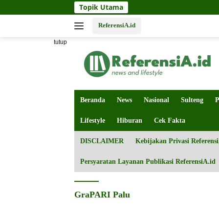
Langsung
Topik Utama
ke
konten
ReferensiA.id
tutup
Beranda
News
Nasional
Sulteng
P
Lifestyle
Hiburan
Cek Fakta
DISCLAIMER
Kebijakan Privasi Referensi
Persyaratan Layanan Publikasi ReferensiA.id
GraPARI Palu