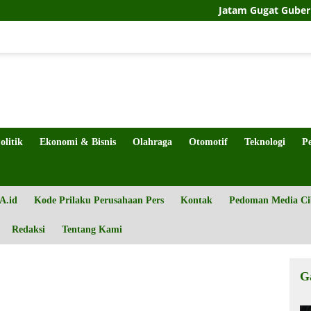
Jatam Gugat Gubernur Sulte
olitik
Ekonomi & Bisnis
Olahraga
Otomotif
Teknologi
P
A.id
Kode Prilaku Perusahaan Pers
Kontak
Pedoman Media Ci
Redaksi
Tentang Kami
G