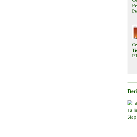
Ce
Pe
Pe
Ta
Tr
B
Pe
Ce
Ti
PT
In
Ba
Su
Pe
Rp
Ber