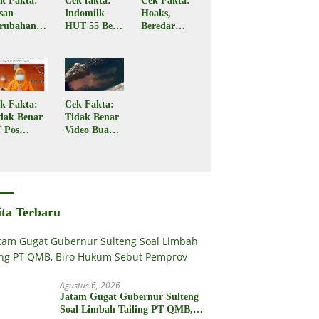
k Fakta:
Cek fakta:
Cek Fakta:
san
Indomilk
Hoaks,
rubahan
HUT 55 Beri
Beredar
rif
Subsidi Rp2
Tautan
ansaksi
Juta
Pencairan
RI
Bantuan
nipuan
PKH Tahap
3
k Fakta:
Cek Fakta:
dak Benar
Tidak Benar
 Pos
Video Buaya
donesia
Seret
gikan
Seorang
bsidi
Warga di
merintah
Kota Palu
2 Juta
ita Terbaru
Agustus 6, 2026
Jatam Gugat Gubernur Sulteng
Soal Limbah Tailing PT QMB,