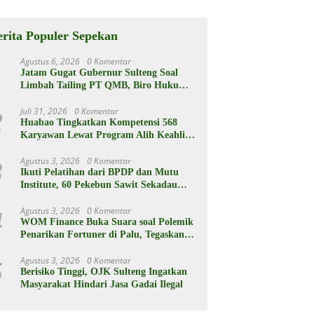
rganya
Berikut
Spesifikasiny
a
erita Populer Sepekan
Agustus 6, 2026
0 Komentar
1
Jatam Gugat Gubernur Sulteng Soal
Limbah Tailing PT QMB, Biro Hukum
Sebut Pemprov Siap
Juli 31, 2026
0 Komentar
2
Huabao Tingkatkan Kompetensi 568
Karyawan Lewat Program Alih Keahlian
Operator
Agustus 3, 2026
0 Komentar
3
Ikuti Pelatihan dari BPDP dan Mutu
Institute, 60 Pekebun Sawit Sekadau
Menuju Hasil Panen Unggul dan
Berkelanjutan
Agustus 3, 2026
0 Komentar
4
WOM Finance Buka Suara soal Polemik
Penarikan Fortuner di Palu, Tegaskan
Proses Sesuai Hukum
Agustus 3, 2026
0 Komentar
5
Berisiko Tinggi, OJK Sulteng Ingatkan
Masyarakat Hindari Jasa Gadai Ilegal