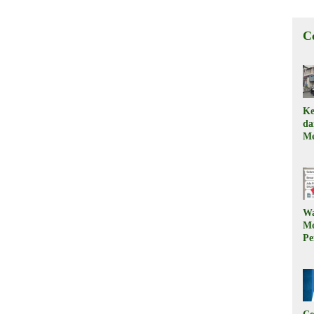
C
Ke
d
Me
, 
Il
W
M
Pe
M
Ku
Ki
W