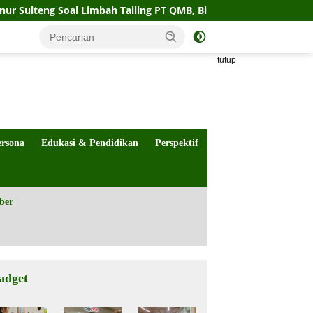
ng Soal Limbah Tailing PT QMB, Biro Hukum Sebut Pemprov Sia
tutup
ersona
Edukasi & Pendidikan
Perspektif
ber
adget