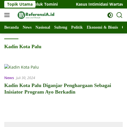
Langsung
 Perairan Teluk Tomini
Topik Utama
Kasus Intimidasi Wartawan di P
ke
konten
Beranda
News
Nasional
Sulteng
Politik
Ekonomi & Bisnis
Ol
Kadin Kota Palu
News
Juli 30, 2024
Kadin Kota Palu Diganjar Penghargaan Sebagai
Inisiator Program Ayo Berkadin