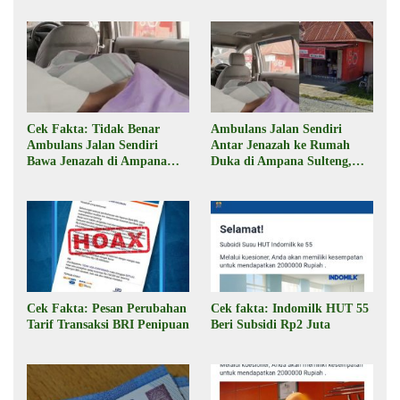
Cek Fakta: Tidak Benar
Ambulans Jalan Sendiri
Ambulans Jalan Sendiri
Antar Jenazah ke Rumah
Bawa Jenazah di Ampana
Duka di Ampana Sulteng,
Sulteng
Begini Faktanya
Cek Fakta: Pesan Perubahan
Cek fakta: Indomilk HUT 55
Tarif Transaksi BRI Penipuan
Beri Subsidi Rp2 Juta