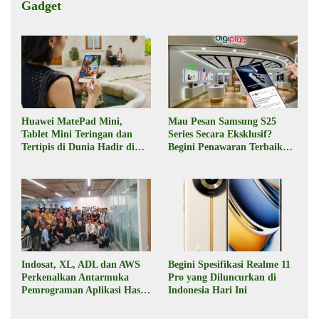
Gadget
Huawei MatePad Mini,
Mau Pesan Samsung S25
Tablet Mini Teringan dan
Series Secara Eksklusif?
Tertipis di Dunia Hadir di
Begini Penawaran Terbaik
Indonesia Pekan Depan
dari Digiplus
Indosat, XL, ADL dan AWS
Begini Spesifikasi Realme 11
Perkenalkan Antarmuka
Pro yang Diluncurkan di
Pemrograman Aplikasi Hasil
Indonesia Hari Ini
Kolaborasi