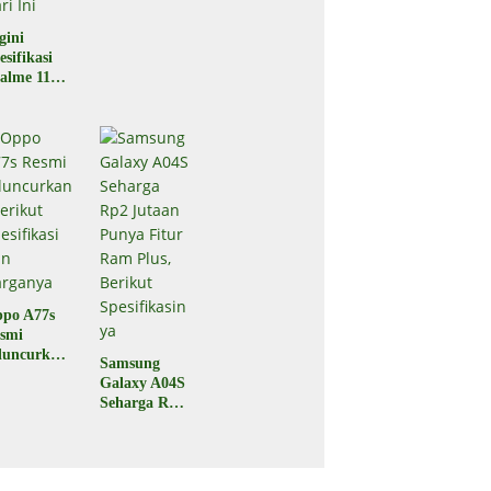
Performa
a
Oke, Harga
gini
Rp6 Jutaan
esifikasi
alme 11
o yang
luncurkan
 Indonesia
ri Ini
po A77s
smi
luncurkan,
Samsung
rikut
Galaxy A04S
esifikasi
Seharga Rp2
n
Jutaan
rganya
Punya Fitur
Ram Plus,
Berikut