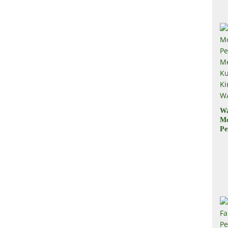
W
M
Pe
M
Ku
Ki
W