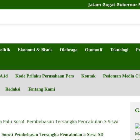
Jatam Gugat Gubernur Sulteng Soal
olitik
Ekonomi & Bisnis
Olahraga
Otomotif
Teknologi
P
A.id
Kode Prilaku Perusahaan Pers
Kontak
Pedoman Media Ci
Redaksi
Tentang Kami
G
Soroti Pembebasan Tersangka Pencabulan 3 Siswi SD