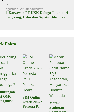
5
Agustus 5, 2026
0 Komentar
1 Karyawan PT UKK Diduga Jatuh dari
Tongkang, Helm dan Sepatu Ditemukan
Mengapung
ek Fakta
untungan
ari OMC
SIM Online
nggiurkan
Gratis 2025?
Marak
Legal atau
Polresta Palu
Penipuan
egal?
Pastikan