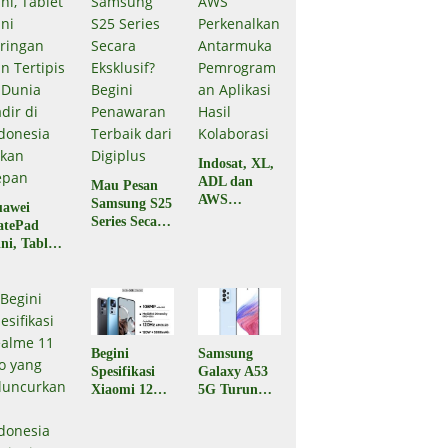
Indosat, XL,
ADL dan
Mau Pesan
AWS
Samsung S25
awei
Perkenalkan
Series Secara
atePad
Antarmuka
Eksklusif?
ni, Tablet
Pemrograma
Begini
ni
n Aplikasi
Penawaran
ringan dan
Hasil
Terbaik dari
rtipis di
Kolaborasi
Digiplus
nia Hadir
 Indonesia
kan Depan
Begini
Samsung
Spesifikasi
Galaxy A53
Xiaomi 12T
5G Turun
5G yang
Harga,
Baru Saja
Berikut
Diluncurkan,
Spesifikasiny