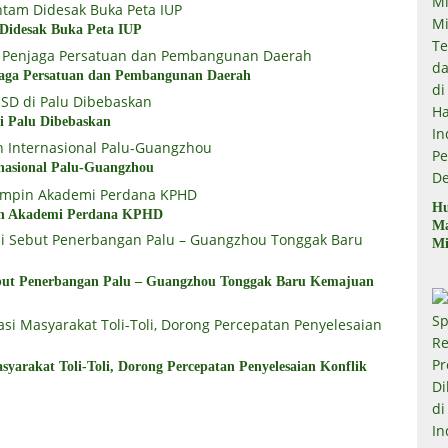
 Didesak Buka Peta IUP
aga Persatuan dan Pembangunan Daerah
i Palu Dibebaskan
nasional Palu-Guangzhou
Hu
in Akademi Perdana KPHD
M
Mi
Mi
Te
but Penerbangan Palu – Guangzhou Tonggak Baru Kemajuan
Te
Du
di
Pe
yarakat Toli-Toli, Dorong Percepatan Penyelesaian Konflik