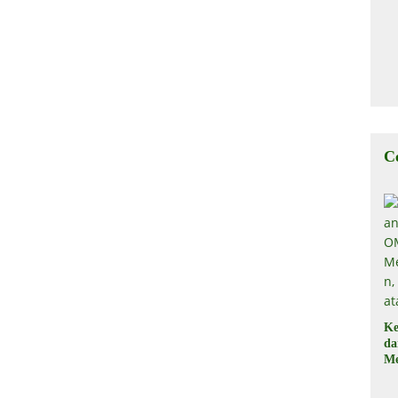
C
Ke
d
Me
, 
Il