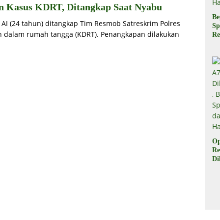
an Kasus KDRT, Ditangkap Saat Nyabu
Be
l AI (24 tahun) ditangkap Tim Resmob Satreskrim Polres
Sp
an dalam rumah tangga (KDRT). Penangkapan dilakukan
Re
Pr
Di
di
Ha
Op
Re
Di
Be
Sp
da
Ha