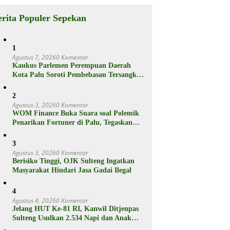
Spesifikasiny
a
erita Populer Sepekan
1
Agustus 7, 2026
0 Komentar
Kaukus Parlemen Perempuan Daerah
Kota Palu Soroti Pembebasan Tersangka
Pencabulan 3 Siswi SD
2
Agustus 3, 2026
0 Komentar
WOM Finance Buka Suara soal Polemik
Penarikan Fortuner di Palu, Tegaskan
Proses Sesuai Hukum
3
Agustus 3, 2026
0 Komentar
Berisiko Tinggi, OJK Sulteng Ingatkan
Masyarakat Hindari Jasa Gadai Ilegal
4
Agustus 4, 2026
0 Komentar
Jelang HUT Ke-81 RI, Kanwil Ditjenpas
Sulteng Usulkan 2.534 Napi dan Anak
Binaan Dapat Remisi