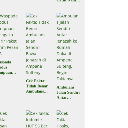
Catut Nama
Hoaks
BPJS
Kesehatan,
Masyarakat
Diminta
Waspada
aspada
odus
nipuan
engaku
Cek Fakta:
rir Paket
Tidak Benar
Ambulans
rim Pesan
Ambulans
Jalan Sendiri
A
Jalan Sendiri
Antar
Bawa
Jenazah ke
Jenazah di
Rumah Duka
Ampana
di Ampana
Sulteng
Sulteng,
Begini