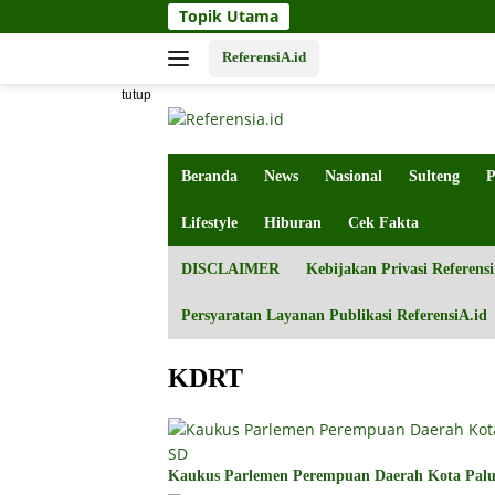
Langsung
Topik Utama
ke
konten
ReferensiA.id
tutup
Beranda
News
Nasional
Sulteng
P
Lifestyle
Hiburan
Cek Fakta
DISCLAIMER
Kebijakan Privasi Referensi
Persyaratan Layanan Publikasi ReferensiA.id
KDRT
Kaukus Parlemen Perempuan Daerah Kota Palu 