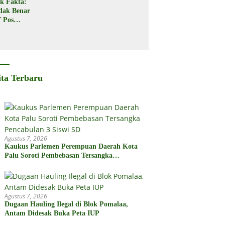
k Fakta:
Seret
dak Benar
Seorang
 Pos
Warga di
donesia
Kota Palu
gikan
bsidi
merintah
2 Juta
ita Terbaru
Agustus 7, 2026
Kaukus Parlemen Perempuan Daerah Kota
Palu Soroti Pembebasan Tersangka
Pencabulan 3 Siswi SD
Agustus 7, 2026
Dugaan Hauling Ilegal di Blok Pomalaa,
Antam Didesak Buka Peta IUP