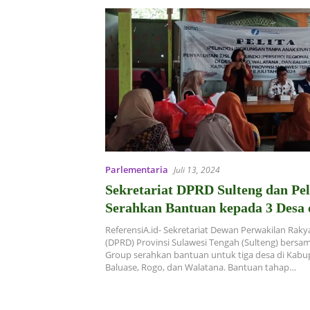
Parlementaria
Juli 13, 2024
Sekretariat DPRD Sulteng dan Pe
Serahkan Bantuan kepada 3 Desa d
ReferensiA.id- Sekretariat Dewan Perwakilan Raky
(DPRD) Provinsi Sulawesi Tengah (Sulteng) bersa
Group serahkan bantuan untuk tiga desa di Kabup
Baluase, Rogo, dan Walatana. Bantuan tahap…