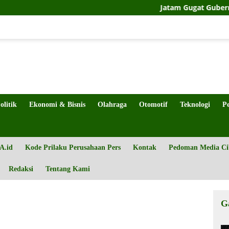
Jatam Gugat Gubernur Sulte
olitik
Ekonomi & Bisnis
Olahraga
Otomotif
Teknologi
P
A.id
Kode Prilaku Perusahaan Pers
Kontak
Pedoman Media Ci
Redaksi
Tentang Kami
G