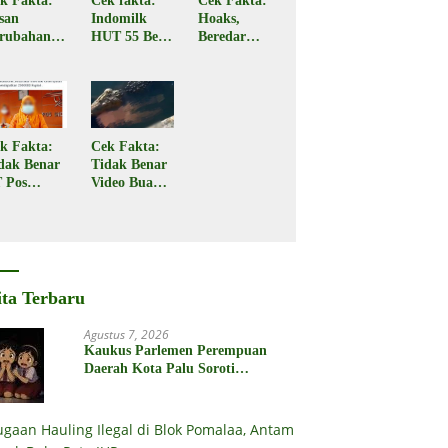
k Fakta:
Cek fakta:
Cek Fakta:
san
Indomilk
Hoaks,
rubahan
HUT 55 Beri
Beredar
rif
Subsidi Rp2
Tautan
ansaksi
Juta
Pencairan
RI
Bantuan
nipuan
PKH Tahap
3
k Fakta:
Cek Fakta:
dak Benar
Tidak Benar
 Pos
Video Buaya
donesia
Seret
gikan
Seorang
bsidi
Warga di
merintah
Kota Palu
2 Juta
ita Terbaru
Agustus 7, 2026
Kaukus Parlemen Perempuan
Daerah Kota Palu Soroti
Pembebasan Tersangka
Pencabulan 3 Siswi SD