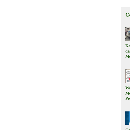
C
Ke
d
Me
, 
Il
W
M
Pe
M
Ku
Ki
W