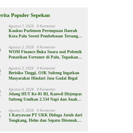
rganya
Berikut
Spesifikasiny
a
erita Populer Sepekan
Agustus 7, 2026
0 Komentar
1
Kaukus Parlemen Perempuan Daerah
Kota Palu Soroti Pembebasan Tersangka
Pencabulan 3 Siswi SD
Agustus 3, 2026
0 Komentar
2
WOM Finance Buka Suara soal Polemik
Penarikan Fortuner di Palu, Tegaskan
Proses Sesuai Hukum
Agustus 3, 2026
0 Komentar
3
Berisiko Tinggi, OJK Sulteng Ingatkan
Masyarakat Hindari Jasa Gadai Ilegal
Agustus 4, 2026
0 Komentar
4
Jelang HUT Ke-81 RI, Kanwil Ditjenpas
Sulteng Usulkan 2.534 Napi dan Anak
Binaan Dapat Remisi
Agustus 5, 2026
0 Komentar
5
1 Karyawan PT UKK Diduga Jatuh dari
Tongkang, Helm dan Sepatu Ditemukan
Mengapung