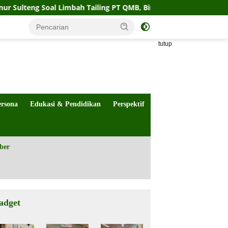
ng Soal Limbah Tailing PT QMB, Biro Hukum Sebut Pemprov Sia
tutup
ersona
Edukasi & Pendidikan
Perspektif
ber
adget