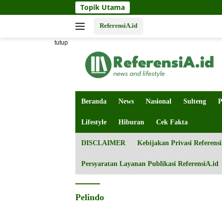
Langsung
Topik Utama
ke
konten
ReferensiA.id
tutup
Beranda
News
Nasional
Sulteng
P
Lifestyle
Hiburan
Cek Fakta
DISCLAIMER
Kebijakan Privasi Referensi
Persyaratan Layanan Publikasi ReferensiA.id
Pelindo