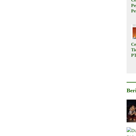
Ce
Pe
Pe
Ta
Tr
B
Pe
Ce
Ti
PT
In
Ba
Su
Pe
Rp
Ber