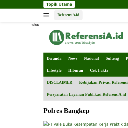
Langsung
Topik Utama
ke
konten
ReferensiA.id
tutup
Beranda
News
Nasional
Sulteng
P
Lifestyle
Hiburan
Cek Fakta
DISCLAIMER
Kebijakan Privasi Referensi
Persyaratan Layanan Publikasi ReferensiA.id
Polres Bangkep