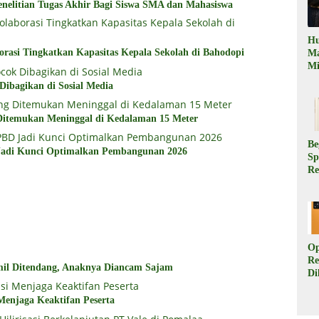
nelitian Tugas Akhir Bagi Siswa SMA dan Mahasiswa
Hu
rasi Tingkatkan Kapasitas Kepala Sekolah di Bahodopi
M
Mi
Mi
ibagikan di Sosial Media
Te
Te
Du
itemukan Meninggal di Kedalaman 15 Meter
di
Pe
Be
Jadi Kunci Optimalkan Pembangunan 2026
Sp
Re
Pr
Di
di
Ha
Op
Re
mil Ditendang, Anaknya Diancam Sajam
Di
Be
Sp
enjaga Keaktifan Peserta
da