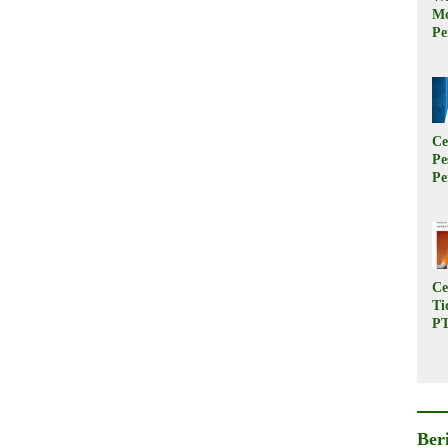
M
Pe
M
Ku
Ki
W
Ce
Pe
Pe
Ta
Tr
B
Pe
Ce
Ti
PT
In
Ba
Su
Pe
Rp
Ber