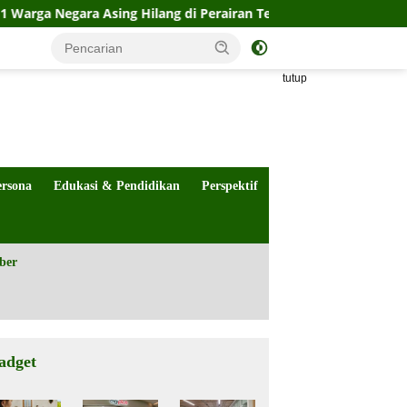
egara Asing Hilang di Perairan Teluk Tomini
Kasus Inti
tutup
ersona
Edukasi & Pendidikan
Perspektif
ber
adget