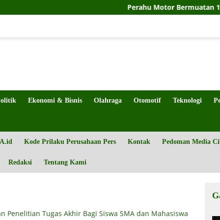
Perahu Motor Bermuatan 11 Warga N
olitik
Ekonomi & Bisnis
Olahraga
Otomotif
Teknologi
P
A.id
Kode Prilaku Perusahaan Pers
Kontak
Pedoman Media Ci
Redaksi
Tentang Kami
G