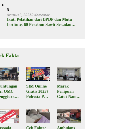
Operator
5
Agustus 3, 2026
0 Komentar
Ikuti Pelatihan dari BPDP dan Mutu
Institute, 60 Pekebun Sawit Sekadau
Menuju Hasil Panen Unggul dan
Berkelanjutan
ek Fakta
untungan
SIM Online
Marak
ari OMC
Gratis 2025?
Penipuan
nggiurkan
Polresta Palu
Catut Nama
Legal atau
Pastikan
BPJS
egal?
Hoaks
Kesehatan,
Masyarakat
Diminta
Waspada
aspada
Cek Fakta:
Ambulans