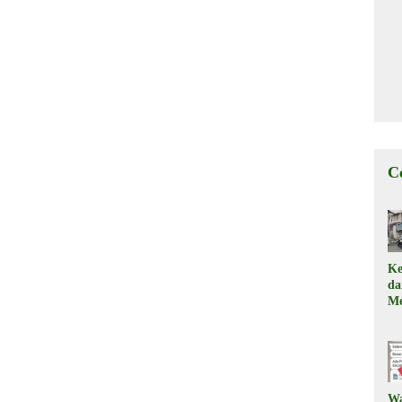
C
Ke
d
Me
, 
Il
W