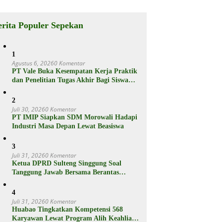
rganya
Berikut
Spesifikasiny
a
erita Populer Sepekan
1
Agustus 6, 2026
0 Komentar
PT Vale Buka Kesempatan Kerja Praktik
dan Penelitian Tugas Akhir Bagi Siswa
SMA dan Mahasiswa
2
Juli 30, 2026
0 Komentar
PT IMIP Siapkan SDM Morowali Hadapi
Industri Masa Depan Lewat Beasiswa
3
Juli 31, 2026
0 Komentar
Ketua DPRD Sulteng Singgung Soal
Tanggung Jawab Bersama Berantas
Korupsi
4
Juli 31, 2026
0 Komentar
Huabao Tingkatkan Kompetensi 568
Karyawan Lewat Program Alih Keahlian