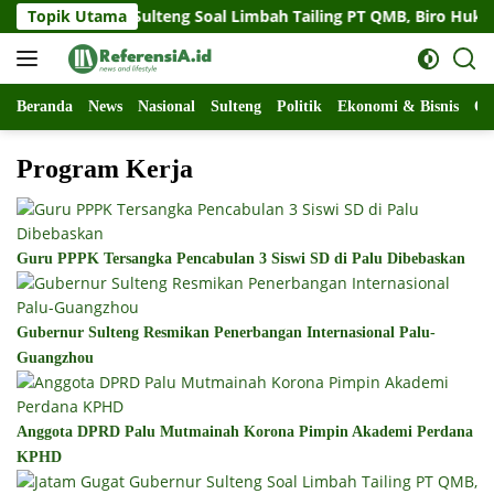
Langsung
at Gubernur Sulteng Soal Limbah Tailing PT QMB, Biro Hukum 
Topik Utama
ke
konten
Beranda
News
Nasional
Sulteng
Politik
Ekonomi & Bisnis
Ol
Program Kerja
Guru PPPK Tersangka Pencabulan 3 Siswi SD di Palu Dibebaskan
Gubernur Sulteng Resmikan Penerbangan Internasional Palu-
Guangzhou
Anggota DPRD Palu Mutmainah Korona Pimpin Akademi Perdana
KPHD