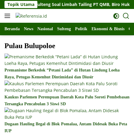
Langsung
t Gubernur Sulteng Soal Limbah Tailing PT QMB, Biro Hukum S
Topik Utama
ke
konten
Beranda
News
Nasional
Sulteng
Politik
Ekonomi & Bisnis
Ol
Pulau Bulupoloe
Premanisme Berkedok “Petani Lada” di Hutan Lindung Loeha
Raya, Petugas Kemenhut Dintimidasi dan Diusir
Kaukus Parlemen Perempuan Daerah Kota Palu Soroti Pembebasan
Tersangka Pencabulan 3 Siswi SD
Dugaan Hauling Ilegal di Blok Pomalaa, Antam Didesak Buka Peta
IUP