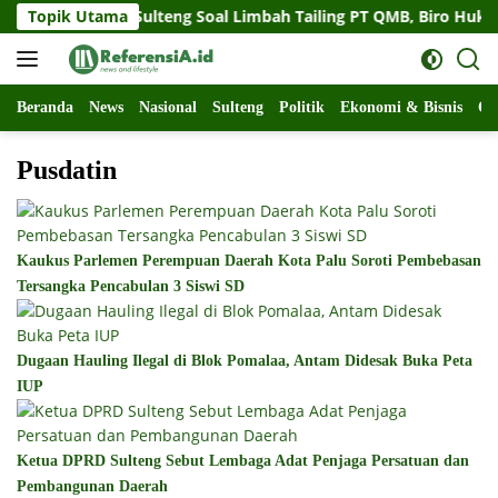
Langsung
gat Gubernur Sulteng Soal Limbah Tailing PT QMB, Biro Hukum
Topik Utama
ke
konten
Beranda
News
Nasional
Sulteng
Politik
Ekonomi & Bisnis
Ol
Pusdatin
Kaukus Parlemen Perempuan Daerah Kota Palu Soroti Pembebasan
Tersangka Pencabulan 3 Siswi SD
Dugaan Hauling Ilegal di Blok Pomalaa, Antam Didesak Buka Peta
IUP
Ketua DPRD Sulteng Sebut Lembaga Adat Penjaga Persatuan dan
Pembangunan Daerah