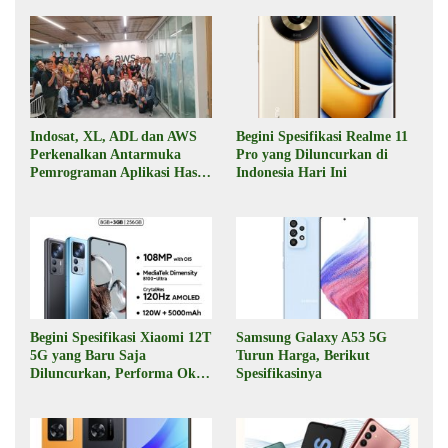
Indosat, XL, ADL dan AWS
Begini Spesifikasi Realme 11
Perkenalkan Antarmuka
Pro yang Diluncurkan di
Pemrograman Aplikasi Hasil
Indonesia Hari Ini
Kolaborasi
Begini Spesifikasi Xiaomi 12T
Samsung Galaxy A53 5G
5G yang Baru Saja
Turun Harga, Berikut
Diluncurkan, Performa Oke,
Spesifikasinya
Harga Rp6 Jutaan