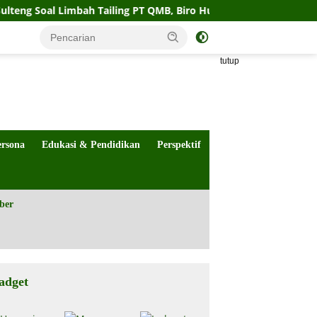
 Limbah Tailing PT QMB, Biro Hukum Sebut Pemprov Siap
tutup
ersona
Edukasi & Pendidikan
Perspektif
ber
adget