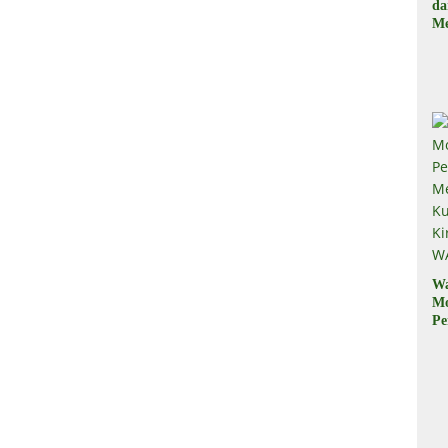
d
Me
, 
Il
W
M
Pe
M
Ku
Ki
W