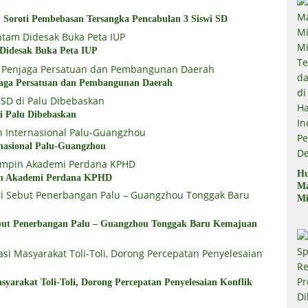
Soroti Pembebasan Tersangka Pencabulan 3 Siswi SD
 Didesak Buka Peta IUP
aga Persatuan dan Pembangunan Daerah
i Palu Dibebaskan
nasional Palu-Guangzhou
Hu
in Akademi Perdana KPHD
M
Mi
Mi
Te
but Penerbangan Palu – Guangzhou Tonggak Baru Kemajuan
Te
Du
di
Pe
yarakat Toli-Toli, Dorong Percepatan Penyelesaian Konflik