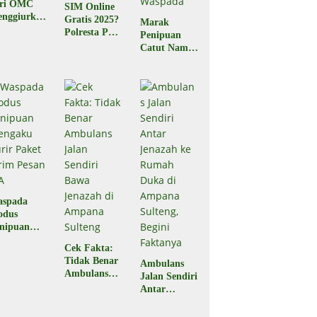
ari OMC
SIM Online
nggiurkan
Gratis 2025?
Marak
Legal atau
Polresta Palu
Penipuan
egal?
Pastikan
Catut Nama
Hoaks
BPJS
Kesehatan,
Masyarakat
Diminta
Waspada
aspada
odus
nipuan
engaku
Cek Fakta:
rir Paket
Tidak Benar
Ambulans
rim Pesan
Ambulans
Jalan Sendiri
A
Jalan Sendiri
Antar
Bawa
Jenazah ke
Jenazah di
Rumah Duka