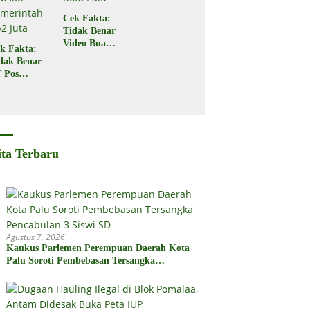
Cek Fakta:
Tidak Benar
Video Buaya
k Fakta:
Seret
dak Benar
Seorang
 Pos
Warga di
donesia
Kota Palu
gikan
bsidi
merintah
2 Juta
ita Terbaru
Agustus 7, 2026
Kaukus Parlemen Perempuan Daerah Kota
Palu Soroti Pembebasan Tersangka
Pencabulan 3 Siswi SD