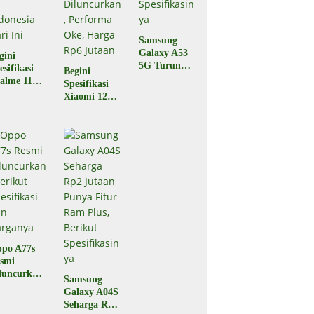
Samsung
Galaxy A53
gini
5G Turun
esifikasi
Begini
Harga,
alme 11
Spesifikasi
Berikut
o yang
Xiaomi 12T
Spesifikasiny
luncurkan
5G yang
a
 Indonesia
Baru Saja
ri Ini
Diluncurkan,
Performa
Oke, Harga
Rp6 Jutaan
po A77s
smi
luncurkan,
Samsung
rikut
Galaxy A04S
esifikasi
Seharga Rp2
n