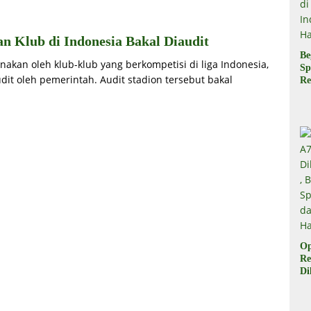
n Klub di Indonesia Bakal Diaudit
Be
nakan oleh klub-klub yang berkompetisi di liga Indonesia,
Sp
udit oleh pemerintah. Audit stadion tersebut bakal
Re
Pr
Di
di
Ha
Op
Re
Di
Be
Sp
da