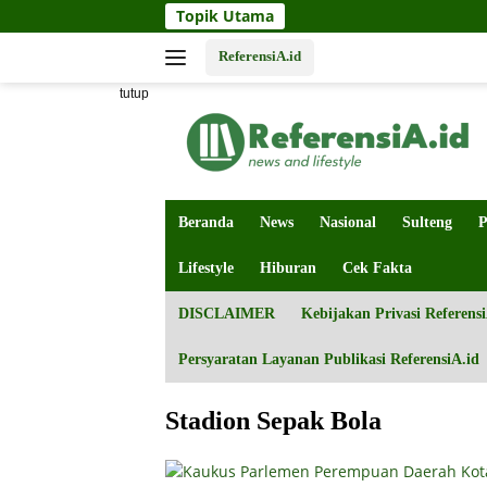
Langsung
Topik Utama
ke
konten
ReferensiA.id
tutup
Beranda
News
Nasional
Sulteng
P
Lifestyle
Hiburan
Cek Fakta
DISCLAIMER
Kebijakan Privasi Referensi
Persyaratan Layanan Publikasi ReferensiA.id
Stadion Sepak Bola