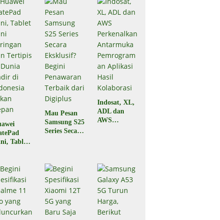
Indosat, XL,
ADL dan
Mau Pesan
AWS
Samsung S25
awei
Perkenalkan
Series Secara
atePad
Antarmuka
Eksklusif?
ni, Tablet
Pemrograma
Begini
ni
n Aplikasi
Penawaran
ringan dan
Hasil
Terbaik dari
rtipis di
Kolaborasi
Digiplus
nia Hadir
 Indonesia
kan Depan