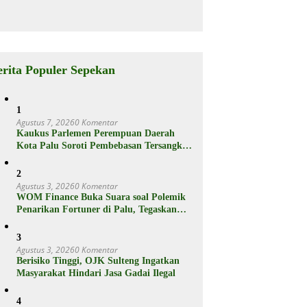
Jutaan
rganya
Punya Fitur
Ram Plus,
Berikut
Spesifikasiny
a
erita Populer Sepekan
1
Agustus 7, 2026
0 Komentar
Kaukus Parlemen Perempuan Daerah
Kota Palu Soroti Pembebasan Tersangka
Pencabulan 3 Siswi SD
2
Agustus 3, 2026
0 Komentar
WOM Finance Buka Suara soal Polemik
Penarikan Fortuner di Palu, Tegaskan
Proses Sesuai Hukum
3
Agustus 3, 2026
0 Komentar
Berisiko Tinggi, OJK Sulteng Ingatkan
Masyarakat Hindari Jasa Gadai Ilegal
4