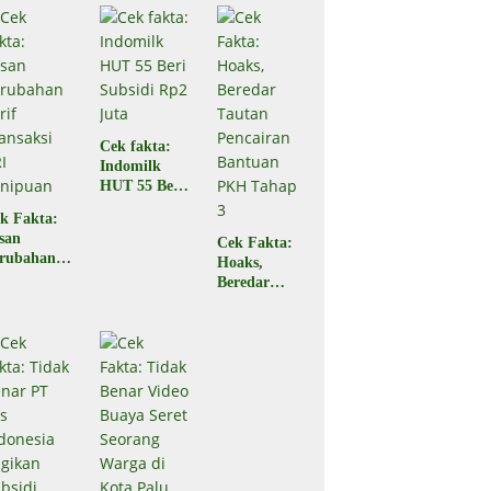
Ampana
di Ampana
Sulteng
Sulteng,
Begini
Faktanya
Cek fakta:
Indomilk
HUT 55 Beri
Subsidi Rp2
k Fakta:
Juta
san
Cek Fakta:
rubahan
Hoaks,
rif
Beredar
ansaksi
Tautan
RI
Pencairan
nipuan
Bantuan
PKH Tahap
3