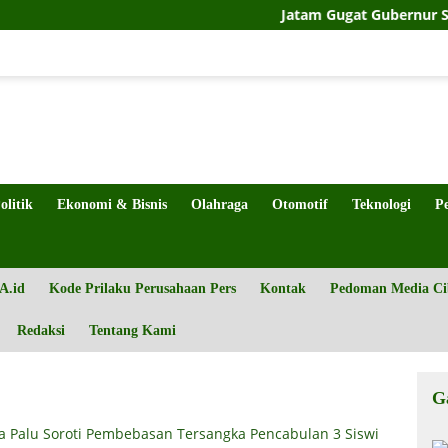
Jatam Gugat Gubernur Sulteng Soal
olitik
Ekonomi & Bisnis
Olahraga
Otomotif
Teknologi
P
A.id
Kode Prilaku Perusahaan Pers
Kontak
Pedoman Media Ci
Redaksi
Tentang Kami
G