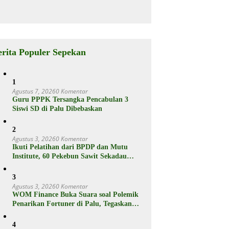
Jutaan
rganya
Punya Fitur
Ram Plus,
Berikut
Spesifikasiny
a
erita Populer Sepekan
1
Agustus 7, 2026
0 Komentar
Guru PPPK Tersangka Pencabulan 3
Siswi SD di Palu Dibebaskan
2
Agustus 3, 2026
0 Komentar
Ikuti Pelatihan dari BPDP dan Mutu
Institute, 60 Pekebun Sawit Sekadau
Menuju Hasil Panen Unggul dan
Berkelanjutan
3
Agustus 3, 2026
0 Komentar
WOM Finance Buka Suara soal Polemik
Penarikan Fortuner di Palu, Tegaskan
Proses Sesuai Hukum
4