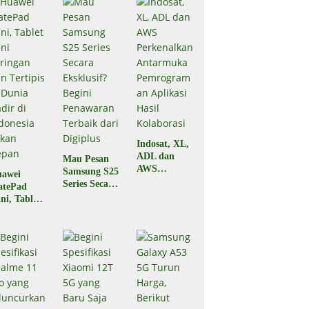
Indosat, XL,
ADL dan
Mau Pesan
AWS
Samsung S25
awei
Perkenalkan
Series Secara
atePad
Antarmuka
Eksklusif?
ni, Tablet
Pemrograma
Begini
ni
n Aplikasi
Penawaran
ringan dan
Hasil
Terbaik dari
rtipis di
Kolaborasi
Digiplus
nia Hadir
 Indonesia
kan Depan