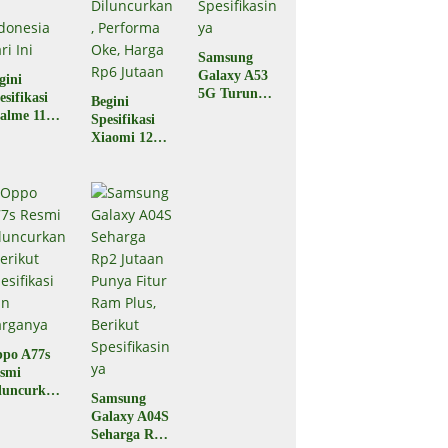
Samsung
Galaxy A53
gini
5G Turun
esifikasi
Begini
Harga,
alme 11
Spesifikasi
Berikut
o yang
Xiaomi 12T
Spesifikasiny
luncurkan
5G yang
a
 Indonesia
Baru Saja
ri Ini
Diluncurkan,
Performa
Oke, Harga
Rp6 Jutaan
po A77s
smi
luncurkan,
Samsung
rikut
Galaxy A04S
esifikasi
Seharga Rp2
n