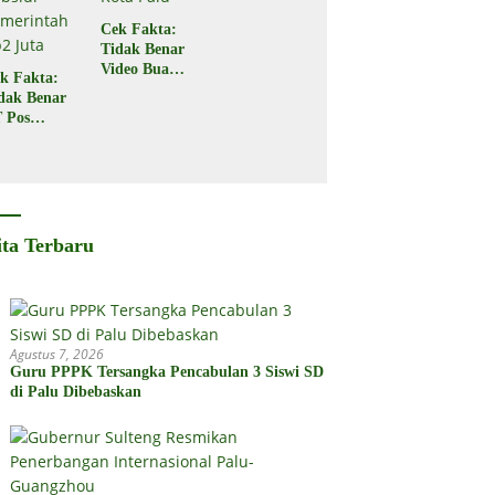
Cek Fakta:
Tidak Benar
Video Buaya
k Fakta:
Seret
dak Benar
Seorang
 Pos
Warga di
donesia
Kota Palu
gikan
bsidi
merintah
2 Juta
ita Terbaru
Agustus 7, 2026
Guru PPPK Tersangka Pencabulan 3 Siswi SD
di Palu Dibebaskan