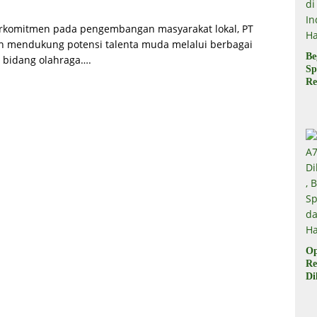
erkomitmen pada pengembangan masyarakat lokal, PT
ten mendukung potensi talenta muda melalui berbagai
Be
 bidang olahraga….
Sp
Re
Pr
Di
di
Ha
Op
Re
Di
Be
Sp
da