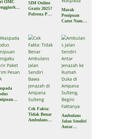
ari OMC
SIM Online
nggiurkan
Gratis 2025?
Marak
Legal atau
Polresta Palu
Penipuan
egal?
Pastikan
Catut Nama
Hoaks
BPJS
Kesehatan,
Masyarakat
Diminta
Waspada
aspada
odus
nipuan
engaku
Cek Fakta:
rir Paket
Tidak Benar
Ambulans
rim Pesan
Ambulans
Jalan Sendiri
A
Jalan Sendiri
Antar
Bawa
Jenazah ke
Jenazah di
Rumah Duka