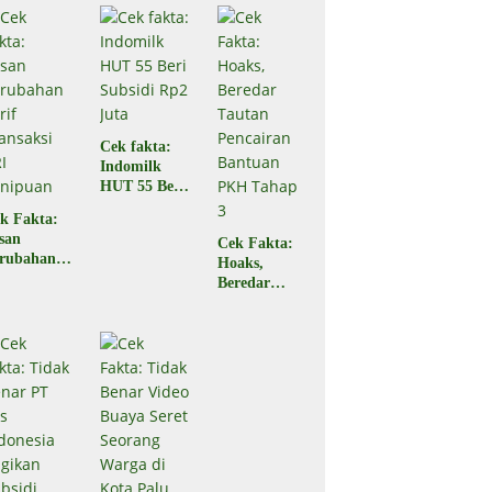
Ampana
di Ampana
Sulteng
Sulteng,
Begini
Faktanya
Cek fakta:
Indomilk
HUT 55 Beri
Subsidi Rp2
k Fakta:
Juta
san
Cek Fakta:
rubahan
Hoaks,
rif
Beredar
ansaksi
Tautan
RI
Pencairan
nipuan
Bantuan
PKH Tahap
3