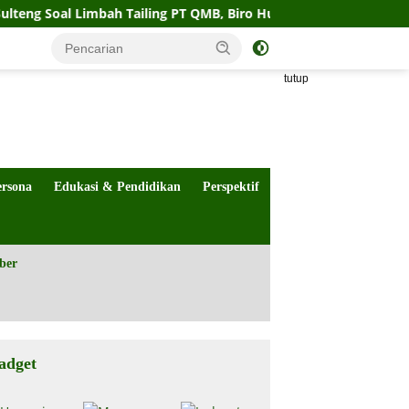
 Limbah Tailing PT QMB, Biro Hukum Sebut Pemprov Siap
tutup
ersona
Edukasi & Pendidikan
Perspektif
ber
adget