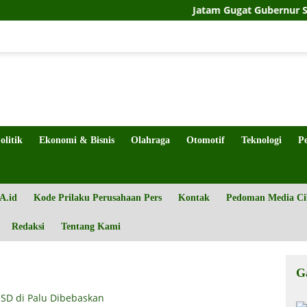
Jatam Gugat Gubernur Sulteng Soal
olitik
Ekonomi & Bisnis
Olahraga
Otomotif
Teknologi
P
A.id
Kode Prilaku Perusahaan Pers
Kontak
Pedoman Media Ci
Redaksi
Tentang Kami
G