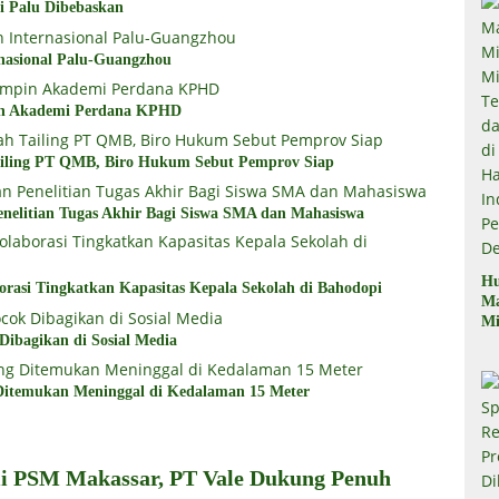
i Palu Dibebaskan
nasional Palu-Guangzhou
in Akademi Perdana KPHD
ailing PT QMB, Biro Hukum Sebut Pemprov Siap
nelitian Tugas Akhir Bagi Siswa SMA dan Mahasiswa
Hu
rasi Tingkatkan Kapasitas Kepala Sekolah di Bahodopi
M
Mi
ibagikan di Sosial Media
Mi
Te
Te
itemukan Meninggal di Kedalaman 15 Meter
Du
di
Pe
i PSM Makassar, PT Vale Dukung Penuh