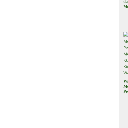
d
Me
, 
Il
W
M
Pe
M
Ku
Ki
W