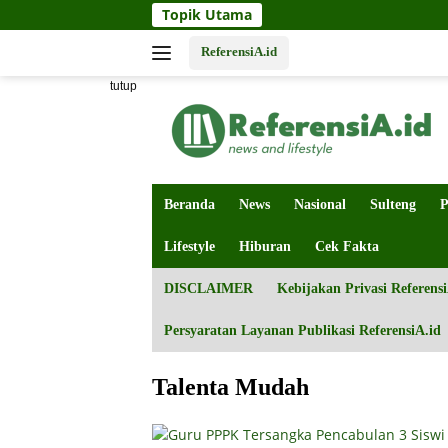
Langsung
Topik Utama
ke
konten
ReferensiA.id
tutup
Beranda
News
Nasional
Sulteng
P
Lifestyle
Hiburan
Cek Fakta
DISCLAIMER
Kebijakan Privasi Referensi
Persyaratan Layanan Publikasi ReferensiA.id
Talenta Mudah