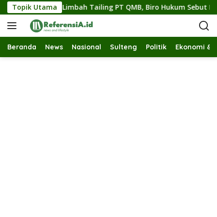
L
Sulteng Soal Limbah Tailing PT QMB, Biro Hukum Sebut Pempro
Topik Utama
a
n
g
s
Beranda
News
Nasional
Sulteng
Politik
Ekonomi & B
u
n
g
k
e
k
o
n
t
e
n