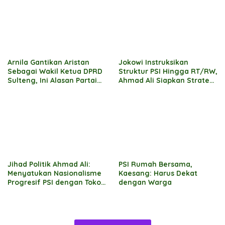
Arnila Gantikan Aristan
Jokowi Instruksikan
Sebagai Wakil Ketua DPRD
Struktur PSI Hingga RT/RW,
Sulteng, Ini Alasan Partai
Ahmad Ali Siapkan Strategi
Nasdem
“Satu Komando” Menunu
2029
Jihad Politik Ahmad Ali:
PSI Rumah Bersama,
Menyatukan Nasionalisme
Kaesang: Harus Dekat
Progresif PSI dengan Tokoh
dengan Warga
Agama