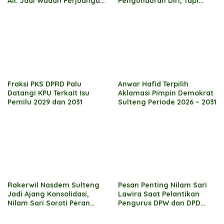
Ali: Jadi Wadah Perjuangan
Pengunduran Diri, Tapi…
Kemanusiaan
Fraksi PKS DPRD Palu
Anwar Hafid Terpilih
Datangi KPU Terkait Isu
Aklamasi Pimpin Demokrat
Pemilu 2029 dan 2031
Sulteng Periode 2026 – 2031
Rakerwil Nasdem Sulteng
Pesan Penting Nilam Sari
Jadi Ajang Konsolidasi,
Lawira Saat Pelantikan
Nilam Sari Soroti Peran
Pengurus DPW dan DPD
Legislator
Nasdem Se-Sulteng