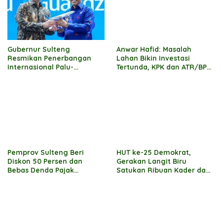
Gubernur Sulteng
Anwar Hafid: Masalah
Resmikan Penerbangan
Lahan Bikin Investasi
Internasional Palu-
Tertunda, KPK dan ATR/BPN
Guangzhou
Turun Tangan Benahi
Pertanahan Sulteng
Pemprov Sulteng Beri
HUT ke-25 Demokrat,
Diskon 50 Persen dan
Gerakan Langit Biru
Bebas Denda Pajak
Satukan Ribuan Kader dan
Kendaraan
Masyarakat di Morowali