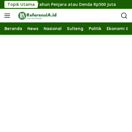
L
 Terancam 2 Tahun Penjara atau Denda Rp500 Juta
Topik Utama
Baha
a
n
g
s
Beranda
News
Nasional
Sulteng
Politik
Ekonomi & B
u
n
g
k
e
k
o
n
t
e
n