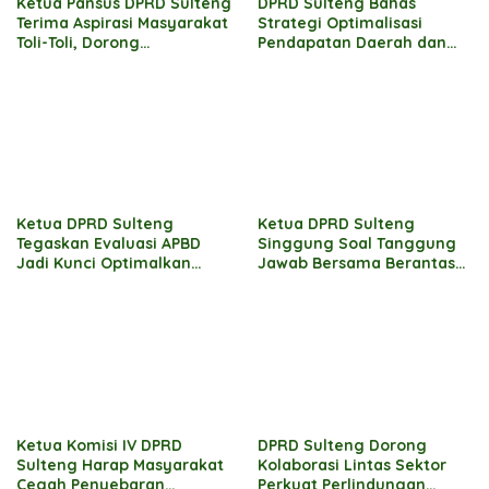
Ketua Pansus DPRD Sulteng
DPRD Sulteng Bahas
Terima Aspirasi Masyarakat
Strategi Optimalisasi
Toli-Toli, Dorong
Pendapatan Daerah dan
Percepatan Penyelesaian
Hilirisasi Pengelolaan SDA
Konflik Agraria Sawit
Ketua DPRD Sulteng
Ketua DPRD Sulteng
Tegaskan Evaluasi APBD
Singgung Soal Tanggung
Jadi Kunci Optimalkan
Jawab Bersama Berantas
Pembangunan 2026
Korupsi
Ketua Komisi IV DPRD
DPRD Sulteng Dorong
Sulteng Harap Masyarakat
Kolaborasi Lintas Sektor
Cegah Penyebaran
Perkuat Perlindungan