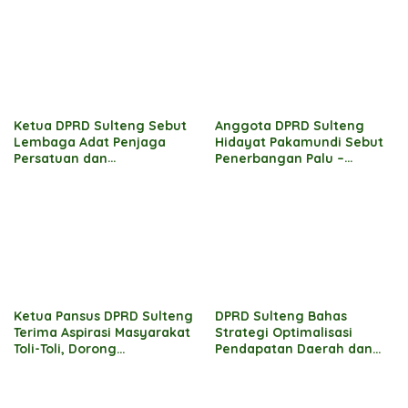
Ketua DPRD Sulteng Sebut
Anggota DPRD Sulteng
Lembaga Adat Penjaga
Hidayat Pakamundi Sebut
Persatuan dan
Penerbangan Palu –
Pembangunan Daerah
Guangzhou Tonggak Baru
Kemajuan Daerah
Ketua Pansus DPRD Sulteng
DPRD Sulteng Bahas
Terima Aspirasi Masyarakat
Strategi Optimalisasi
Toli-Toli, Dorong
Pendapatan Daerah dan
Percepatan Penyelesaian
Hilirisasi Pengelolaan SDA
Konflik Agraria Sawit