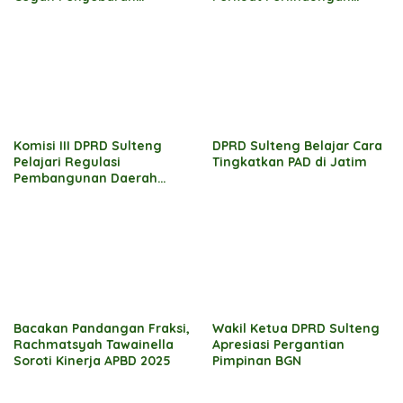
Komunitas LGBT
Perempuan dan Anak
Komisi III DPRD Sulteng
DPRD Sulteng Belajar Cara
Pelajari Regulasi
Tingkatkan PAD di Jatim
Pembangunan Daerah
Berkearifan Lokal di Bali
Bacakan Pandangan Fraksi,
Wakil Ketua DPRD Sulteng
Rachmatsyah Tawainella
Apresiasi Pergantian
Soroti Kinerja APBD 2025
Pimpinan BGN