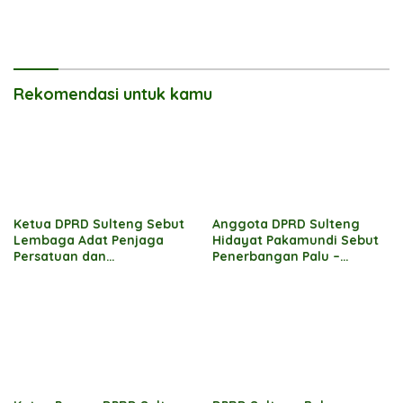
Rekomendasi untuk kamu
Ketua DPRD Sulteng Sebut
Anggota DPRD Sulteng
Lembaga Adat Penjaga
Hidayat Pakamundi Sebut
Persatuan dan
Penerbangan Palu –
Pembangunan Daerah
Guangzhou Tonggak Baru
Kemajuan Daerah