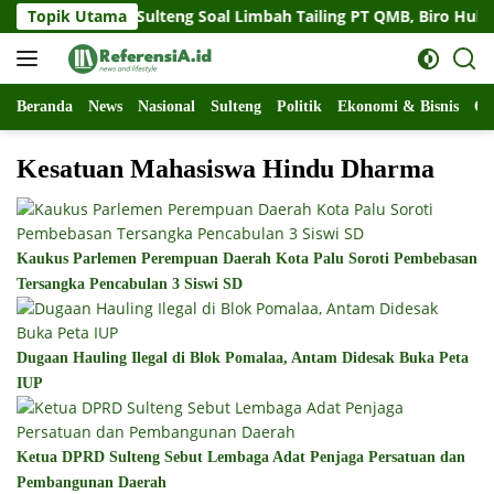
Langsung
gat Gubernur Sulteng Soal Limbah Tailing PT QMB, Biro Hukum 
Topik Utama
ke
konten
Beranda
News
Nasional
Sulteng
Politik
Ekonomi & Bisnis
Ol
Kesatuan Mahasiswa Hindu Dharma
Kaukus Parlemen Perempuan Daerah Kota Palu Soroti Pembebasan
Tersangka Pencabulan 3 Siswi SD
Dugaan Hauling Ilegal di Blok Pomalaa, Antam Didesak Buka Peta
IUP
Ketua DPRD Sulteng Sebut Lembaga Adat Penjaga Persatuan dan
Pembangunan Daerah