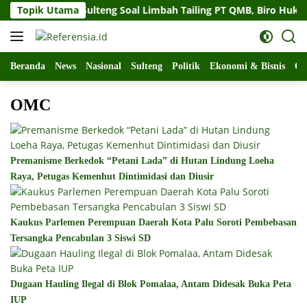
Langsung
at Gubernur Sulteng Soal Limbah Tailing PT QMB, Biro Hukum S
Topik Utama
ke
konten
Beranda
News
Nasional
Sulteng
Politik
Ekonomi & Bisnis
Ol
OMC
Premanisme Berkedok “Petani Lada” di Hutan Lindung Loeha
Raya, Petugas Kemenhut Dintimidasi dan Diusir
Kaukus Parlemen Perempuan Daerah Kota Palu Soroti Pembebasan
Tersangka Pencabulan 3 Siswi SD
Dugaan Hauling Ilegal di Blok Pomalaa, Antam Didesak Buka Peta
IUP