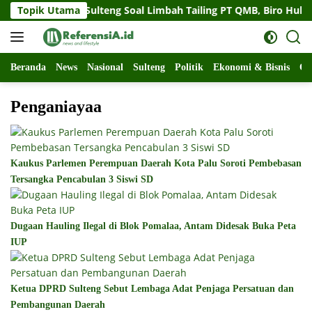
Langsung
gat Gubernur Sulteng Soal Limbah Tailing PT QMB, Biro Hukum 
Topik Utama
ke
konten
Beranda
News
Nasional
Sulteng
Politik
Ekonomi & Bisnis
Ol
Penganiayaa
Kaukus Parlemen Perempuan Daerah Kota Palu Soroti Pembebasan
Tersangka Pencabulan 3 Siswi SD
Dugaan Hauling Ilegal di Blok Pomalaa, Antam Didesak Buka Peta
IUP
Ketua DPRD Sulteng Sebut Lembaga Adat Penjaga Persatuan dan
Pembangunan Daerah