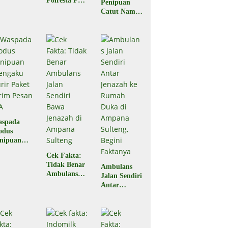
Polresta Palu
Penipuan
egal?
Pastikan
Catut Nama
Hoaks
BPJS
Kesehatan,
Masyarakat
Diminta
Waspada
aspada
odus
nipuan
engaku
Cek Fakta:
rir Paket
Tidak Benar
Ambulans
rim Pesan
Ambulans
Jalan Sendiri
A
Jalan Sendiri
Antar
Bawa
Jenazah ke
Jenazah di
Rumah Duka
Ampana
di Ampana
Sulteng
Sulteng,