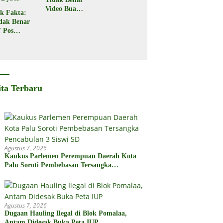
Video Buaya
k Fakta:
Seret
dak Benar
Seorang
 Pos
Warga di
donesia
Kota Palu
gikan
bsidi
merintah
2 Juta
ita Terbaru
Agustus 7, 2026
Kaukus Parlemen Perempuan Daerah Kota
Palu Soroti Pembebasan Tersangka
Pencabulan 3 Siswi SD
Agustus 7, 2026
Dugaan Hauling Ilegal di Blok Pomalaa,
Antam Didesak Buka Peta IUP