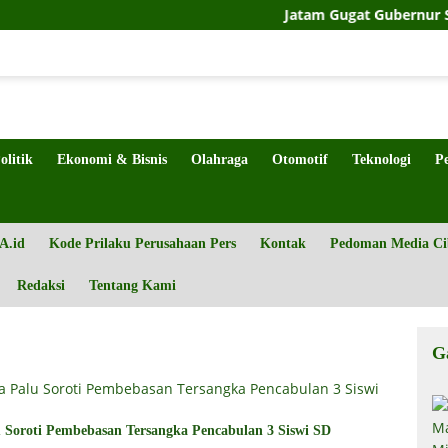
Jatam Gugat Gubernur Sulteng Soal
olitik
Ekonomi & Bisnis
Olahraga
Otomotif
Teknologi
P
A.id
Kode Prilaku Perusahaan Pers
Kontak
Pedoman Media Ci
Redaksi
Tentang Kami
G
Soroti Pembebasan Tersangka Pencabulan 3 Siswi SD