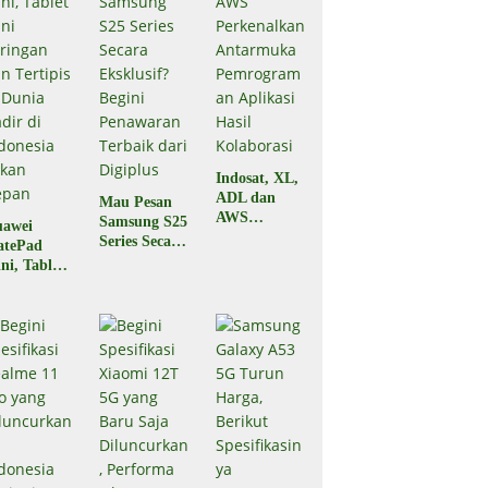
Indosat, XL,
ADL dan
Mau Pesan
AWS
Samsung S25
awei
Perkenalkan
Series Secara
atePad
Antarmuka
Eksklusif?
ni, Tablet
Pemrograma
Begini
ni
n Aplikasi
Penawaran
ringan dan
Hasil
Terbaik dari
rtipis di
Kolaborasi
Digiplus
nia Hadir
 Indonesia
kan Depan