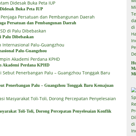
 Didesak Buka Peta IUP
aga Persatuan dan Pembangunan Daerah
i Palu Dibebaskan
nasional Palu-Guangzhou
Hu
in Akademi Perdana KPHD
M
Mi
Mi
Te
but Penerbangan Palu – Guangzhou Tonggak Baru Kemajuan
Te
Du
di
Pe
yarakat Toli-Toli, Dorong Percepatan Penyelesaian Konflik