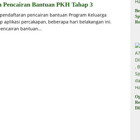
an Pencairan Bantuan PKH Tahap 3
Be
n pendaftaran pencairan bantuan Program Keluarga
Sp
p aplikasi percakapan, beberapa hari belakangan ini.
Re
Pr
 pencairan bantuan…
Di
di
Ha
Op
Re
Di
Be
Sp
da
Ha