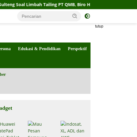
 Limbah Tailing PT QMB, Biro Hukum Sebut Pemprov Siap
tutup
ersona
Edukasi & Pendidikan
Perspektif
ber
adget