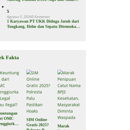
Binaan Dapat Remisi
5
Agustus 5, 2026
0 Komentar
1 Karyawan PT UKK Diduga Jatuh dari
Tongkang, Helm dan Sepatu Ditemukan
Mengapung
ek Fakta
untungan
ari OMC
SIM Online
nggiurkan
Gratis 2025?
Marak
Legal atau