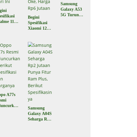
Samsung
Galaxy A53
gini
5G Turun
esifikasi
Begini
Harga,
alme 11
Spesifikasi
Berikut
o yang
Xiaomi 12T
Spesifikasiny
luncurkan
5G yang
a
 Indonesia
Baru Saja
ri Ini
Diluncurkan,
Performa
Oke, Harga
Rp6 Jutaan
po A77s
smi
luncurkan,
Samsung
rikut
Galaxy A04S
esifikasi
Seharga Rp2
n
Jutaan
rganya
Punya Fitur
Ram Plus,