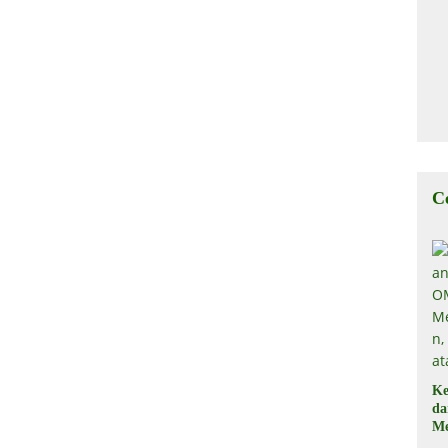
C
Ke
d
Me
, 