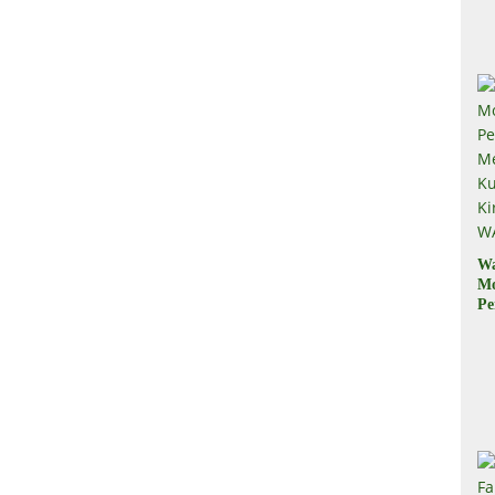
Il
W
M
Pe
M
Ku
Ki
W