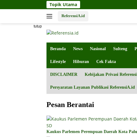
Langsung
Topik Utama
ke
konten
ReferensiA.id
tutup
Beranda
News
Nasional
Sulteng
P
Lifestyle
Hiburan
Cek Fakta
DISCLAIMER
Kebijakan Privasi Referensi
Persyaratan Layanan Publikasi ReferensiA.id
Pesan Berantai
Kaukus Parlemen Perempuan Daerah Kota Palu 