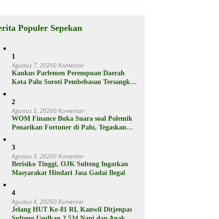
Berikut
Spesifikasiny
a
erita Populer Sepekan
1
Agustus 7, 2026
0 Komentar
Kaukus Parlemen Perempuan Daerah
Kota Palu Soroti Pembebasan Tersangka
Pencabulan 3 Siswi SD
2
Agustus 3, 2026
0 Komentar
WOM Finance Buka Suara soal Polemik
Penarikan Fortuner di Palu, Tegaskan
Proses Sesuai Hukum
3
Agustus 3, 2026
0 Komentar
Berisiko Tinggi, OJK Sulteng Ingatkan
Masyarakat Hindari Jasa Gadai Ilegal
4
Agustus 4, 2026
0 Komentar
Jelang HUT Ke-81 RI, Kanwil Ditjenpas
Sulteng Usulkan 2.534 Napi dan Anak