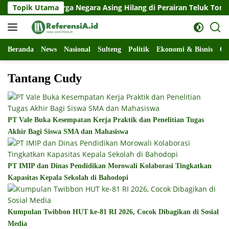
Langsung
atan 11 Warga Negara Asing Hilang di Perairan Teluk Tomini
Topik Utama
ke
konten
Beranda
News
Nasional
Sulteng
Politik
Ekonomi & Bisnis
Ol
Tantang Cudy
PT Vale Buka Kesempatan Kerja Praktik dan Penelitian Tugas
Akhir Bagi Siswa SMA dan Mahasiswa
PT IMIP dan Dinas Pendidikan Morowali Kolaborasi Tingkatkan
Kapasitas Kepala Sekolah di Bahodopi
Kumpulan Twibbon HUT ke-81 RI 2026, Cocok Dibagikan di Sosial
Media