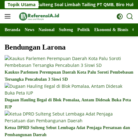
Langsung
at Gubernur Sulteng Soal Limbah Tailing PT QMB, Biro Hukum 
Topik Utama
ke
konten
Beranda
News
Nasional
Sulteng
Politik
Ekonomi & Bisnis
Ol
Bendungan Larona
Kaukus Parlemen Perempuan Daerah Kota Palu Soroti Pembebasan
Tersangka Pencabulan 3 Siswi SD
Dugaan Hauling Ilegal di Blok Pomalaa, Antam Didesak Buka Peta
IUP
Ketua DPRD Sulteng Sebut Lembaga Adat Penjaga Persatuan dan
Pembangunan Daerah