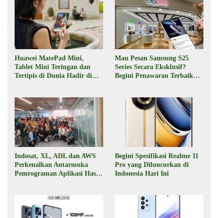
Huawei MatePad Mini,
Mau Pesan Samsung S25
Tablet Mini Teringan dan
Series Secara Eksklusif?
Tertipis di Dunia Hadir di
Begini Penawaran Terbaik
Indonesia Pekan Depan
dari Digiplus
Indosat, XL, ADL dan AWS
Begini Spesifikasi Realme 11
Perkenalkan Antarmuka
Pro yang Diluncurkan di
Pemrograman Aplikasi Hasil
Indonesia Hari Ini
Kolaborasi