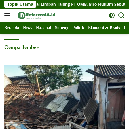
Langsung
 Sulteng Soal Limbah Tailing PT QMB, Biro Hukum Sebut Pempro
Topik Utama
ke
konten
Beranda
News
Nasional
Sulteng
Politik
Ekonomi & Bisnis
Ol
Gempa Jember