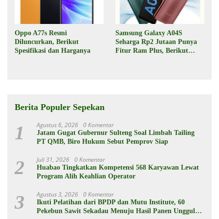
Oppo A77s Resmi
Samsung Galaxy A04S
Diluncurkan, Berikut
Seharga Rp2 Jutaan Punya
Spesifikasi dan Harganya
Fitur Ram Plus, Berikut
Spesifikasinya
Berita Populer Sepekan
Agustus 6, 2026
0 Komentar
1
Jatam Gugat Gubernur Sulteng Soal Limbah Tailing
PT QMB, Biro Hukum Sebut Pemprov Siap
Juli 31, 2026
0 Komentar
2
Huabao Tingkatkan Kompetensi 568 Karyawan Lewat
Program Alih Keahlian Operator
Agustus 3, 2026
0 Komentar
3
Ikuti Pelatihan dari BPDP dan Mutu Institute, 60
Pekebun Sawit Sekadau Menuju Hasil Panen Unggul