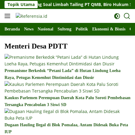
Langsung
ubernur Sulteng Soal Limbah Tailing PT QMB, Biro Hukum Sebut
Topik Utama
ke
konten
Beranda
News
Nasional
Sulteng
Politik
Ekonomi & Bisnis
Ol
Menteri Desa PDTT
Premanisme Berkedok “Petani Lada” di Hutan Lindung Loeha
Raya, Petugas Kemenhut Dintimidasi dan Diusir
Kaukus Parlemen Perempuan Daerah Kota Palu Soroti Pembebasan
Tersangka Pencabulan 3 Siswi SD
Dugaan Hauling Ilegal di Blok Pomalaa, Antam Didesak Buka Peta
IUP