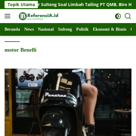
Langsung
t Gubernur Sulteng Soal Limbah Tailing PT QMB, Biro Hukum Se
Topik Utama
ke
konten
Beranda
News
Nasional
Sulteng
Politik
Ekonomi & Bisnis
Ol
motor Benelli