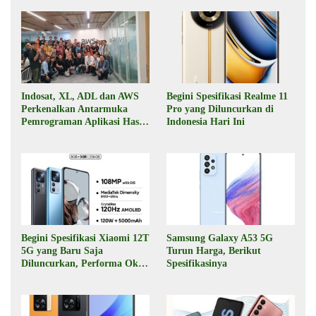
Indosat, XL, ADL dan AWS
Begini Spesifikasi Realme 11
Perkenalkan Antarmuka
Pro yang Diluncurkan di
Pemrograman Aplikasi Hasil
Indonesia Hari Ini
Kolaborasi
Begini Spesifikasi Xiaomi 12T
Samsung Galaxy A53 5G
5G yang Baru Saja
Turun Harga, Berikut
Diluncurkan, Performa Oke,
Spesifikasinya
Harga Rp6 Jutaan