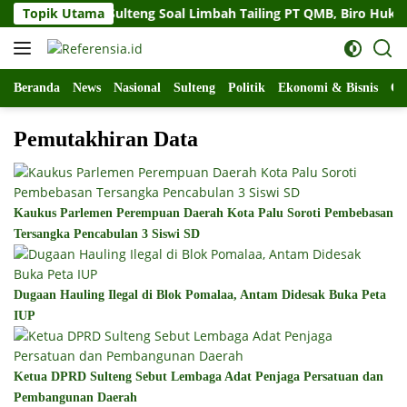
Langsung
at Gubernur Sulteng Soal Limbah Tailing PT QMB, Biro Hukum S
Topik Utama
ke
konten
Beranda
News
Nasional
Sulteng
Politik
Ekonomi & Bisnis
Ol
Pemutakhiran Data
Kaukus Parlemen Perempuan Daerah Kota Palu Soroti Pembebasan
Tersangka Pencabulan 3 Siswi SD
Dugaan Hauling Ilegal di Blok Pomalaa, Antam Didesak Buka Peta
IUP
Ketua DPRD Sulteng Sebut Lembaga Adat Penjaga Persatuan dan
Pembangunan Daerah