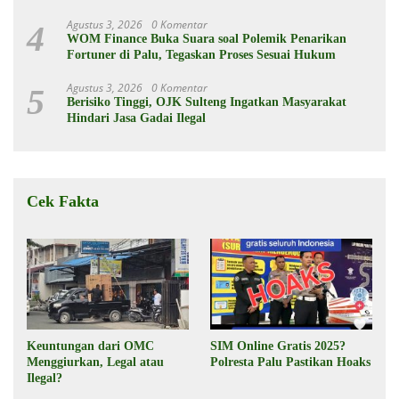
dan Berkelanjutan
Agustus 3, 2026
0 Komentar
4
WOM Finance Buka Suara soal Polemik Penarikan
Fortuner di Palu, Tegaskan Proses Sesuai Hukum
Agustus 3, 2026
0 Komentar
5
Berisiko Tinggi, OJK Sulteng Ingatkan Masyarakat
Hindari Jasa Gadai Ilegal
Cek Fakta
Keuntungan dari OMC
SIM Online Gratis 2025?
Menggiurkan, Legal atau
Polresta Palu Pastikan Hoaks
Ilegal?