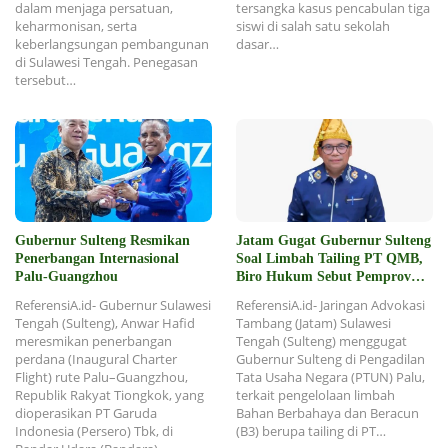
dalam menjaga persatuan,
tersangka kasus pencabulan tiga
keharmonisan, serta
siswi di salah satu sekolah
keberlangsungan pembangunan
dasar…
di Sulawesi Tengah. Penegasan
tersebut…
Gubernur Sulteng Resmikan
Jatam Gugat Gubernur Sulteng
Penerbangan Internasional
Soal Limbah Tailing PT QMB,
Palu-Guangzhou
Biro Hukum Sebut Pemprov
Siap
ReferensiA.id- Gubernur Sulawesi
ReferensiA.id- Jaringan Advokasi
Tengah (Sulteng), Anwar Hafid
Tambang (Jatam) Sulawesi
meresmikan penerbangan
Tengah (Sulteng) menggugat
perdana (Inaugural Charter
Gubernur Sulteng di Pengadilan
Flight) rute Palu–Guangzhou,
Tata Usaha Negara (PTUN) Palu,
Republik Rakyat Tiongkok, yang
terkait pengelolaan limbah
dioperasikan PT Garuda
Bahan Berbahaya dan Beracun
Indonesia (Persero) Tbk, di
(B3) berupa tailing di PT…