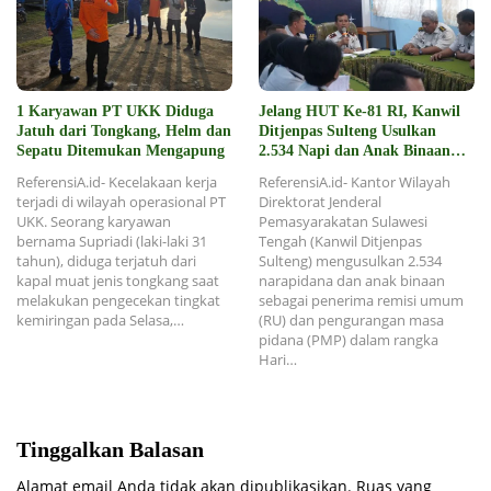
1 Karyawan PT UKK Diduga
Jelang HUT Ke-81 RI, Kanwil
Jatuh dari Tongkang, Helm dan
Ditjenpas Sulteng Usulkan
Sepatu Ditemukan Mengapung
2.534 Napi dan Anak Binaan
Dapat Remisi
ReferensiA.id- Kecelakaan kerja
ReferensiA.id- Kantor Wilayah
terjadi di wilayah operasional PT
Direktorat Jenderal
UKK. Seorang karyawan
Pemasyarakatan Sulawesi
bernama Supriadi (laki-laki 31
Tengah (Kanwil Ditjenpas
tahun), diduga terjatuh dari
Sulteng) mengusulkan 2.534
kapal muat jenis tongkang saat
narapidana dan anak binaan
melakukan pengecekan tingkat
sebagai penerima remisi umum
kemiringan pada Selasa,…
(RU) dan pengurangan masa
pidana (PMP) dalam rangka
Hari…
Tinggalkan Balasan
Alamat email Anda tidak akan dipublikasikan.
Ruas yang