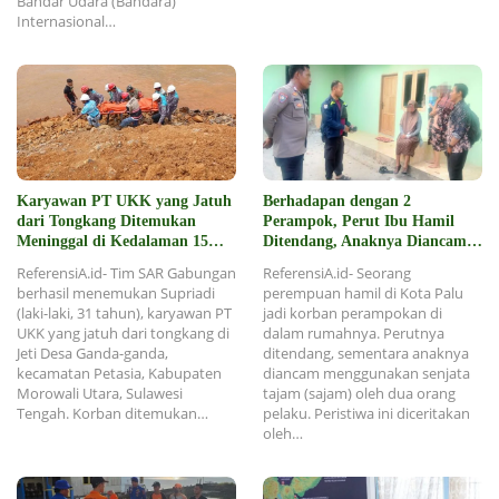
Bandar Udara (Bandara)
Internasional…
Karyawan PT UKK yang Jatuh
Berhadapan dengan 2
dari Tongkang Ditemukan
Perampok, Perut Ibu Hamil
Meninggal di Kedalaman 15
Ditendang, Anaknya Diancam
Meter
Sajam
ReferensiA.id- Tim SAR Gabungan
ReferensiA.id- Seorang
berhasil menemukan Supriadi
perempuan hamil di Kota Palu
(laki-laki, 31 tahun), karyawan PT
jadi korban perampokan di
UKK yang jatuh dari tongkang di
dalam rumahnya. Perutnya
Jeti Desa Ganda-ganda,
ditendang, sementara anaknya
kecamatan Petasia, Kabupaten
diancam menggunakan senjata
Morowali Utara, Sulawesi
tajam (sajam) oleh dua orang
Tengah. Korban ditemukan…
pelaku. Peristiwa ini diceritakan
oleh…