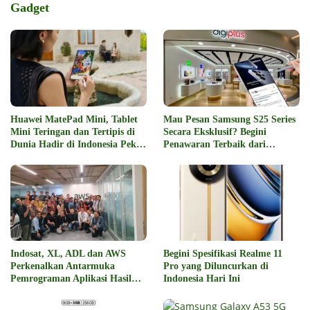
Gadget
Huawei MatePad Mini, Tablet
Mau Pesan Samsung S25 Series
Mini Teringan dan Tertipis di
Secara Eksklusif? Begini
Dunia Hadir di Indonesia Pekan
Penawaran Terbaik dari
Depan
Digiplus
Indosat, XL, ADL dan AWS
Begini Spesifikasi Realme 11
Perkenalkan Antarmuka
Pro yang Diluncurkan di
Pemrograman Aplikasi Hasil
Indonesia Hari Ini
Kolaborasi