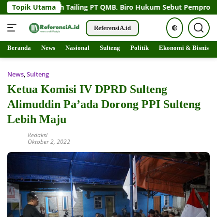
imbah Tailing PT QMB, Biro Hukum Sebut Pemprov Siap
Topik Utama
ReferensiA.id
Langsung
Beranda
News
Nasional
Sulteng
Politik
Ekonomi & Bisnis
Beranda
News
ke
konten
News
,
Sulteng
Ketua Komisi IV DPRD Sulteng
Alimuddin Pa’ada Dorong PPI Sulteng
Lebih Maju
Redaksi
Oktober 2, 2022