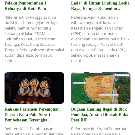
Pelaku Pembunuhan 1
Lada” di Hutan Lindung Loeha
Keluarga di Kota Palu
Raya, Petugas Kemenhut
Dintimidasi dan Diusir
ReferensiA.id- Hingga saat ini
ReferensiA.id- Hukum dan
polisi masih mengejar terduga
wibawa negara di kawasan
pelaku pembunuhan satu
Kesatuan Pengelolaan Hutan
keluarga di Jalan PDAM,
(KPH) Larona benar-benar
Kelurahan Duyu, Kecamatan
dilecehkan. Bersembunyi di balik
Tatanga, Kota Palu, Sulawesi
tameng sebagai “rakyat kecil”
Tengah. Sebanyak sembilan saksi
dan Asosiasi Petani Lada (APL),
sudah diperiksa, termasuk
sekelompok massa anarkis
kedua…
nekat…
Kaukus Parlemen Perempuan
Dugaan Hauling Ilegal di Blok
Daerah Kota Palu Soroti
Pomalaa, Antam Didesak Buka
Pembebasan Tersangka
Peta IUP
Pencabulan 3 Siswi SD
ReferensiA.id- Pembebasan
ReferensiA.id- Koalisi Pemerhati
tersangka kasus pencabulan tiga
Pertambangan Kolaka Raya