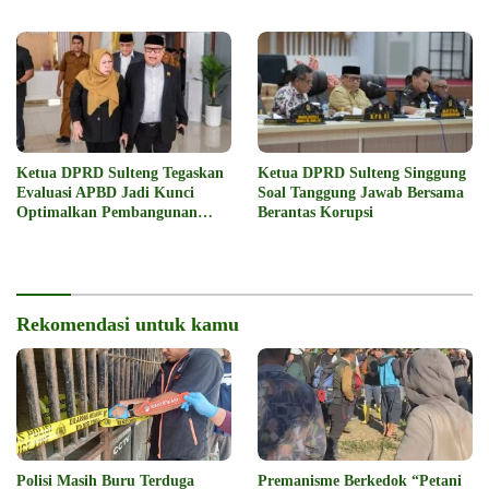
Penyelesaian Konflik Agraria
Pengelolaan SDA
Sawit
Ketua DPRD Sulteng Tegaskan
Ketua DPRD Sulteng Singgung
Evaluasi APBD Jadi Kunci
Soal Tanggung Jawab Bersama
Optimalkan Pembangunan
Berantas Korupsi
2026
Rekomendasi untuk kamu
Polisi Masih Buru Terduga
Premanisme Berkedok “Petani