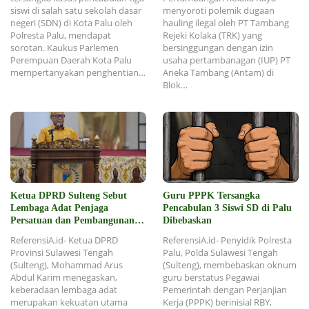
siswi di salah satu sekolah dasar
menyoroti polemik dugaan
negeri (SDN) di Kota Palu oleh
hauling ilegal oleh PT Tambang
Polresta Palu, mendapat
Rejeki Kolaka (TRK) yang
sorotan. Kaukus Parlemen
bersinggungan dengan izin
Perempuan Daerah Kota Palu
usaha pertambanagan (IUP) PT
mempertanyakan penghentian…
Aneka Tambang (Antam) di
Blok…
Ketua DPRD Sulteng Sebut
Guru PPPK Tersangka
Lembaga Adat Penjaga
Pencabulan 3 Siswi SD di Palu
Persatuan dan Pembangunan
Dibebaskan
Daerah
ReferensiA.id- Ketua DPRD
ReferensiA.id- Penyidik Polresta
Provinsi Sulawesi Tengah
Palu, Polda Sulawesi Tengah
(Sulteng), Mohammad Arus
(Sulteng), membebaskan oknum
Abdul Karim menegaskan,
guru berstatus Pegawai
keberadaan lembaga adat
Pemerintah dengan Perjanjian
merupakan kekuatan utama
Kerja (PPPK) berinisial RBY,