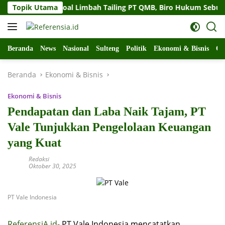
Langsung
 Sulteng Soal Limbah Tailing PT QMB, Biro Hukum Sebut Pempro
Topik Utama
ke
konten
Beranda
News
Nasional
Sulteng
Politik
Ekonomi & Bisnis
Ol
Beranda
Ekonomi & Bisnis
Ekonomi & Bisnis
Pendapatan dan Laba Naik Tajam, PT
Vale Tunjukkan Pengelolaan Keuangan
yang Kuat
Redaksi
Oktober 30, 2025
PT Vale Indonesia
ReferensiA.id-
PT Vale Indonesia mencatatkan