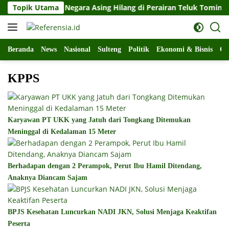
Langsung
an 11 Warga Negara Asing Hilang di Perairan Teluk Tomini
Topik Utama
ke
konten
Beranda
News
Nasional
Sulteng
Politik
Ekonomi & Bisnis
Ol
KPPS
Karyawan PT UKK yang Jatuh dari Tongkang Ditemukan
Meninggal di Kedalaman 15 Meter
Berhadapan dengan 2 Perampok, Perut Ibu Hamil Ditendang,
Anaknya Diancam Sajam
BPJS Kesehatan Luncurkan NADI JKN, Solusi Menjaga Keaktifan
Peserta