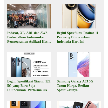
Indosat, XL, ADL dan AWS
Begini Spesifikasi Realme 11
Perkenalkan Antarmuka
Pro yang Diluncurkan di
Pemrograman Aplikasi Hasil
Indonesia Hari Ini
Kolaborasi
Begini Spesifikasi Xiaomi 12T
Samsung Galaxy A53 5G
5G yang Baru Saja
Turun Harga, Berikut
Diluncurkan, Performa Oke,
Spesifikasinya
Harga Rp6 Jutaan