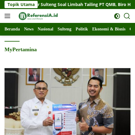
Langsung
at Gubernur Sulteng Soal Limbah Tailing PT QMB, Biro Hukum S
Topik Utama
ke
konten
Beranda
News
Nasional
Sulteng
Politik
Ekonomi & Bisnis
Ol
MyPertamina