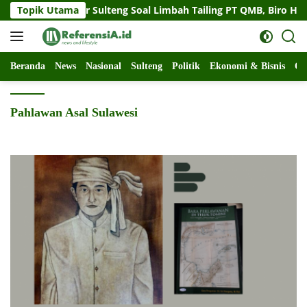
Langsung
at Gubernur Sulteng Soal Limbah Tailing PT QMB, Biro Hukum S
Topik Utama
ke
konten
Beranda
News
Nasional
Sulteng
Politik
Ekonomi & Bisnis
Ol
Pahlawan Asal Sulawesi