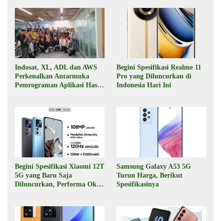
Indosat, XL, ADL dan AWS
Begini Spesifikasi Realme 11
Perkenalkan Antarmuka
Pro yang Diluncurkan di
Pemrograman Aplikasi Hasil
Indonesia Hari Ini
Kolaborasi
Begini Spesifikasi Xiaomi 12T
Samsung Galaxy A53 5G
5G yang Baru Saja
Turun Harga, Berikut
Diluncurkan, Performa Oke,
Spesifikasinya
Harga Rp6 Jutaan