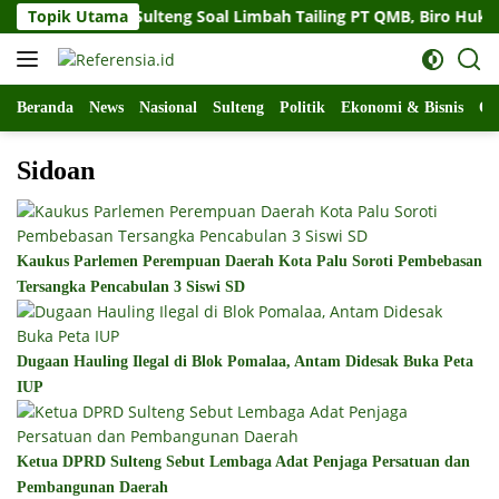
Langsung
at Gubernur Sulteng Soal Limbah Tailing PT QMB, Biro Hukum 
Topik Utama
ke
konten
Beranda
News
Nasional
Sulteng
Politik
Ekonomi & Bisnis
Ol
Sidoan
Kaukus Parlemen Perempuan Daerah Kota Palu Soroti Pembebasan
Tersangka Pencabulan 3 Siswi SD
Dugaan Hauling Ilegal di Blok Pomalaa, Antam Didesak Buka Peta
IUP
Ketua DPRD Sulteng Sebut Lembaga Adat Penjaga Persatuan dan
Pembangunan Daerah