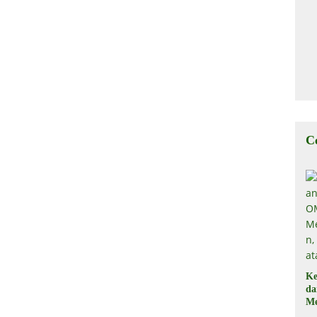
C
Ke
d
Me
, 