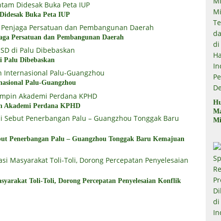
 Didesak Buka Peta IUP
aga Persatuan dan Pembangunan Daerah
i Palu Dibebaskan
nasional Palu-Guangzhou
Hu
in Akademi Perdana KPHD
M
Mi
Mi
Te
but Penerbangan Palu – Guangzhou Tonggak Baru Kemajuan
Te
Du
di
Pe
yarakat Toli-Toli, Dorong Percepatan Penyelesaian Konflik