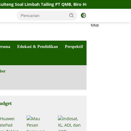
oal Limbah Tailing PT QMB, Biro Hukum Sebut Pemprov Siap
tutup
ersona
Edukasi & Pendidikan
Perspektif
ber
adget