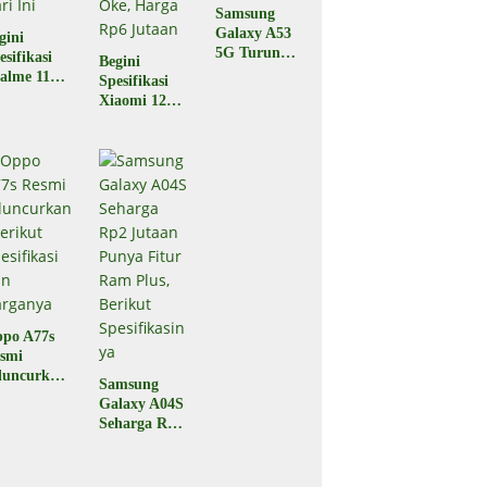
Samsung
Galaxy A53
gini
5G Turun
esifikasi
Begini
Harga,
alme 11
Spesifikasi
Berikut
o yang
Xiaomi 12T
Spesifikasiny
luncurkan
5G yang
a
 Indonesia
Baru Saja
ri Ini
Diluncurkan,
Performa
Oke, Harga
Rp6 Jutaan
po A77s
smi
luncurkan,
Samsung
rikut
Galaxy A04S
esifikasi
Seharga Rp2
n
Jutaan
rganya
Punya Fitur
Ram Plus,