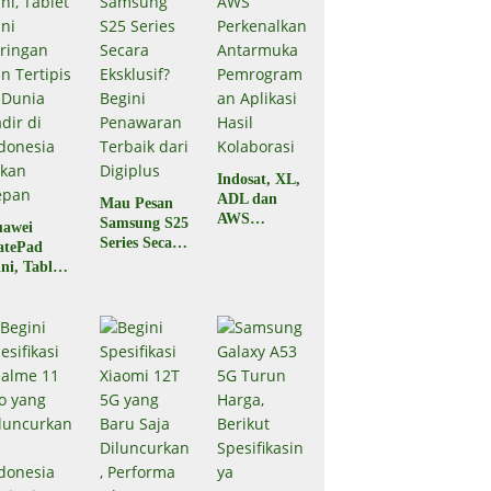
Indosat, XL,
ADL dan
Mau Pesan
AWS
Samsung S25
awei
Perkenalkan
Series Secara
atePad
Antarmuka
Eksklusif?
ni, Tablet
Pemrograma
Begini
ni
n Aplikasi
Penawaran
ringan dan
Hasil
Terbaik dari
rtipis di
Kolaborasi
Digiplus
nia Hadir
 Indonesia
kan Depan