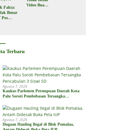
Video Buaya
k Fakta:
Seret
dak Benar
Seorang
 Pos
Warga di
donesia
Kota Palu
gikan
bsidi
merintah
2 Juta
ita Terbaru
Agustus 7, 2026
Kaukus Parlemen Perempuan Daerah Kota
Palu Soroti Pembebasan Tersangka
Pencabulan 3 Siswi SD
Agustus 7, 2026
Dugaan Hauling Ilegal di Blok Pomalaa,
Antam Didesak Buka Peta IUP