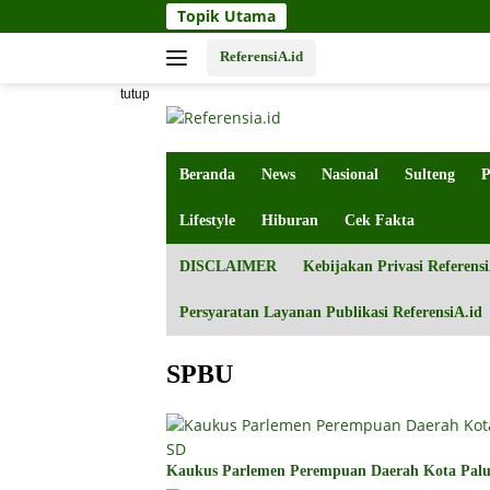
Langsung
Topik Utama
ke
konten
ReferensiA.id
tutup
Beranda
News
Nasional
Sulteng
P
Lifestyle
Hiburan
Cek Fakta
DISCLAIMER
Kebijakan Privasi Referensi
Persyaratan Layanan Publikasi ReferensiA.id
SPBU
Kaukus Parlemen Perempuan Daerah Kota Palu 