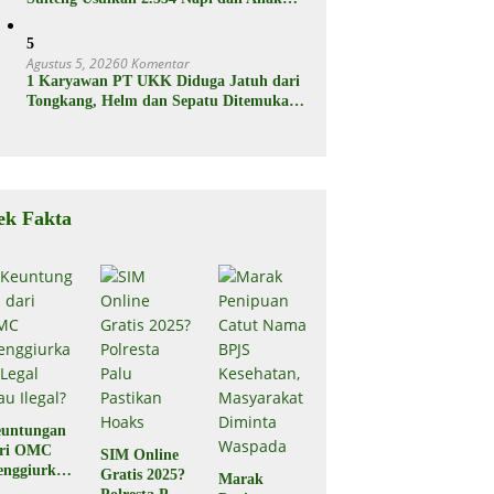
Binaan Dapat Remisi
5
Agustus 5, 2026
0 Komentar
1 Karyawan PT UKK Diduga Jatuh dari
Tongkang, Helm dan Sepatu Ditemukan
Mengapung
ek Fakta
untungan
ari OMC
SIM Online
nggiurkan
Gratis 2025?
Marak
Legal atau