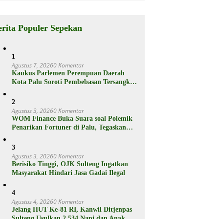
Berikut
Spesifikasiny
a
erita Populer Sepekan
1
Agustus 7, 2026
0 Komentar
Kaukus Parlemen Perempuan Daerah
Kota Palu Soroti Pembebasan Tersangka
Pencabulan 3 Siswi SD
2
Agustus 3, 2026
0 Komentar
WOM Finance Buka Suara soal Polemik
Penarikan Fortuner di Palu, Tegaskan
Proses Sesuai Hukum
3
Agustus 3, 2026
0 Komentar
Berisiko Tinggi, OJK Sulteng Ingatkan
Masyarakat Hindari Jasa Gadai Ilegal
4
Agustus 4, 2026
0 Komentar
Jelang HUT Ke-81 RI, Kanwil Ditjenpas
Sulteng Usulkan 2.534 Napi dan Anak