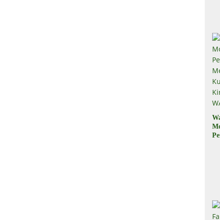
Il
W
M
Pe
M
Ku
Ki
W