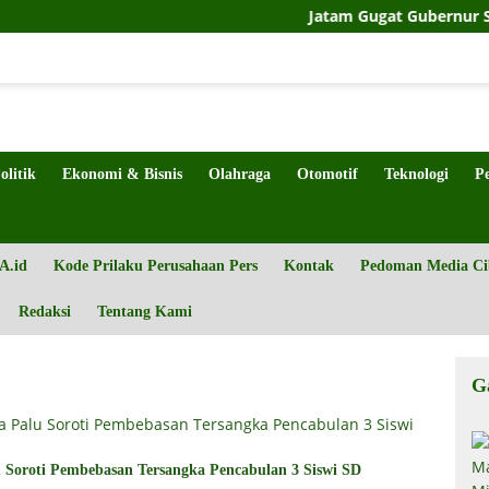
Jatam Gugat Gubernur Sulteng S
olitik
Ekonomi & Bisnis
Olahraga
Otomotif
Teknologi
P
A.id
Kode Prilaku Perusahaan Pers
Kontak
Pedoman Media Ci
Redaksi
Tentang Kami
G
Soroti Pembebasan Tersangka Pencabulan 3 Siswi SD