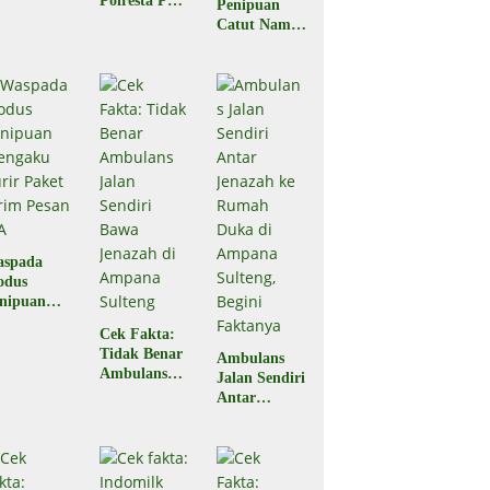
Polresta Palu
Penipuan
egal?
Pastikan
Catut Nama
Hoaks
BPJS
Kesehatan,
Masyarakat
Diminta
Waspada
aspada
odus
nipuan
engaku
Cek Fakta:
rir Paket
Tidak Benar
Ambulans
rim Pesan
Ambulans
Jalan Sendiri
A
Jalan Sendiri
Antar
Bawa
Jenazah ke
Jenazah di
Rumah Duka
Ampana
di Ampana
Sulteng
Sulteng,