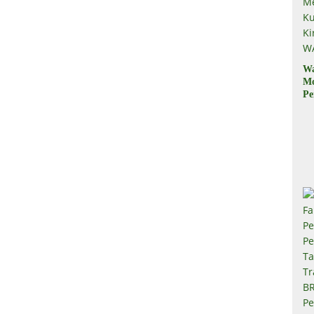
W
M
Pe
M
Ku
Ki
W