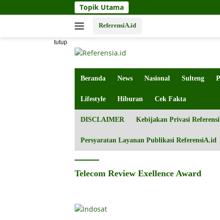
Langsung
Topik Utama
ke
konten
ReferensiA.id
tutup
Beranda
News
Nasional
Sulteng
P
Lifestyle
Hiburan
Cek Fakta
DISCLAIMER
Kebijakan Privasi Referensi
Persyaratan Layanan Publikasi ReferensiA.id
Telecom Review Exellence Award