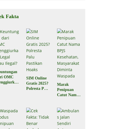
ek Fakta
untungan
ari OMC
SIM Online
nggiurkan
Gratis 2025?
Marak
Legal atau
Polresta Palu
Penipuan
egal?
Pastikan
Catut Nama
Hoaks
BPJS
Kesehatan,
Masyarakat
Diminta
Waspada