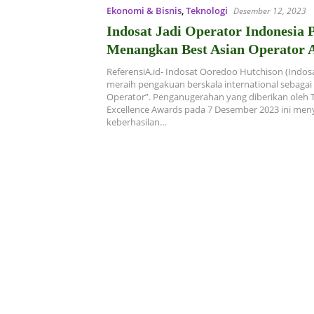
Ekonomi & Bisnis
,
Teknologi
Desember 12, 2023
Indosat Jadi Operator Indonesia
Menangkan Best Asian Operator 
Telecom Review Exellence Awards
ReferensiA.id- Indosat Ooredoo Hutchison (Indos
meraih pengakuan berskala international sebagai 
Operator”. Penganugerahan yang diberikan oleh 
Excellence Awards pada 7 Desember 2023 ini men
keberhasilan…