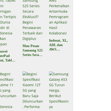
Indosat, XL,
ADL dan
Mau Pesan
AWS
Samsung S25
awei
Perkenalkan
Series Secara
atePad
Antarmuka
Eksklusif?
ni, Tablet
Pemrograma
Begini
ni
n Aplikasi
Penawaran
ringan dan
Hasil
Terbaik dari
rtipis di
Kolaborasi
Digiplus
nia Hadir
 Indonesia
kan Depan