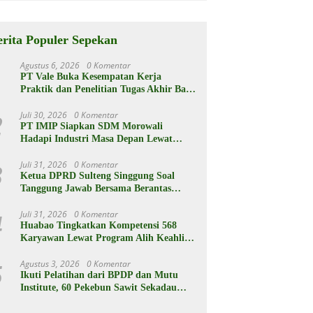
Berikut
Spesifikasiny
a
erita Populer Sepekan
Agustus 6, 2026
0 Komentar
1
PT Vale Buka Kesempatan Kerja
Praktik dan Penelitian Tugas Akhir Bagi
Siswa SMA dan Mahasiswa
Juli 30, 2026
0 Komentar
2
PT IMIP Siapkan SDM Morowali
Hadapi Industri Masa Depan Lewat
Beasiswa
Juli 31, 2026
0 Komentar
3
Ketua DPRD Sulteng Singgung Soal
Tanggung Jawab Bersama Berantas
Korupsi
Juli 31, 2026
0 Komentar
4
Huabao Tingkatkan Kompetensi 568
Karyawan Lewat Program Alih Keahlian
Operator
Agustus 3, 2026
0 Komentar
5
Ikuti Pelatihan dari BPDP dan Mutu
Institute, 60 Pekebun Sawit Sekadau
Menuju Hasil Panen Unggul dan
Berkelanjutan