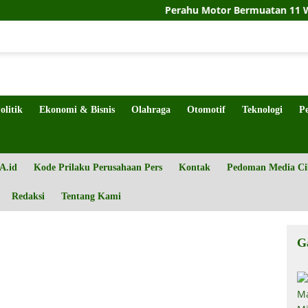
Perahu Motor Bermuatan 11 Warga Negara 
olitik
Ekonomi & Bisnis
Olahraga
Otomotif
Teknologi
P
A.id
Kode Prilaku Perusahaan Pers
Kontak
Pedoman Media Ci
Redaksi
Tentang Kami
G