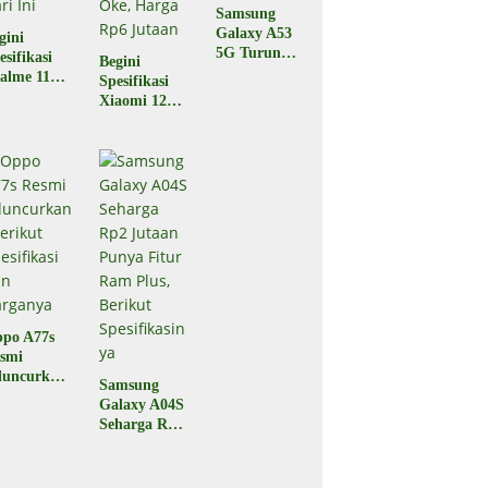
Samsung
Galaxy A53
gini
5G Turun
esifikasi
Begini
Harga,
alme 11
Spesifikasi
Berikut
o yang
Xiaomi 12T
Spesifikasiny
luncurkan
5G yang
a
 Indonesia
Baru Saja
ri Ini
Diluncurkan,
Performa
Oke, Harga
Rp6 Jutaan
po A77s
smi
luncurkan,
Samsung
rikut
Galaxy A04S
esifikasi
Seharga Rp2
n
Jutaan
rganya
Punya Fitur
Ram Plus,