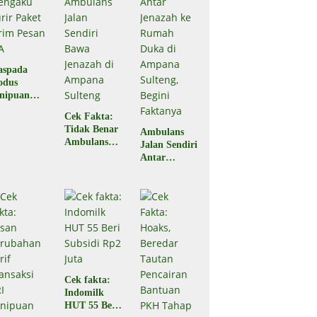
aspada
odus
nipuan
engaku
Cek Fakta:
rir Paket
Tidak Benar
Ambulans
rim Pesan
Ambulans
Jalan Sendiri
A
Jalan Sendiri
Antar
Bawa
Jenazah ke
Jenazah di
Rumah Duka
Ampana
di Ampana
Sulteng
Sulteng,
Begini
Faktanya
Cek fakta:
Indomilk
HUT 55 Beri