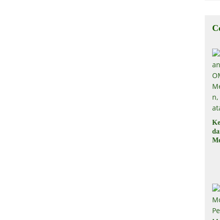
C
Ke
d
Me
, 
Il