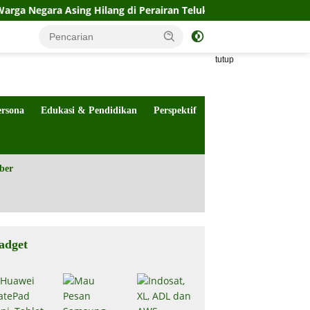
Asing Hilang di Perairan Teluk Tomini
Kasus Intimidas
tutup
ersona
Edukasi & Pendidikan
Perspektif
ber
adget