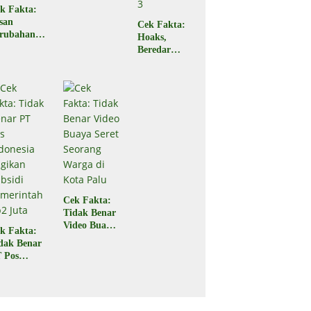
Subsidi Rp2
k Fakta:
Juta
san
Cek Fakta:
rubahan
Hoaks,
rif
Beredar
ansaksi
Tautan
RI
Pencairan
nipuan
Bantuan
PKH Tahap
3
Cek Fakta:
Tidak Benar
Video Buaya
k Fakta:
Seret
dak Benar
Seorang
 Pos
Warga di
donesia
Kota Palu
gikan
bsidi
merintah