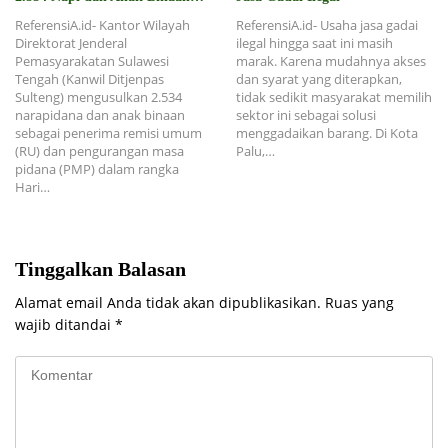
Dapat Remisi
ReferensiA.id- Kantor Wilayah
ReferensiA.id- Usaha jasa gadai
Direktorat Jenderal
ilegal hingga saat ini masih
Pemasyarakatan Sulawesi
marak. Karena mudahnya akses
Tengah (Kanwil Ditjenpas
dan syarat yang diterapkan,
Sulteng) mengusulkan 2.534
tidak sedikit masyarakat memilih
narapidana dan anak binaan
sektor ini sebagai solusi
sebagai penerima remisi umum
menggadaikan barang. Di Kota
(RU) dan pengurangan masa
Palu,…
pidana (PMP) dalam rangka
Hari…
Tinggalkan Balasan
Alamat email Anda tidak akan dipublikasikan.
Ruas yang
wajib ditandai
*