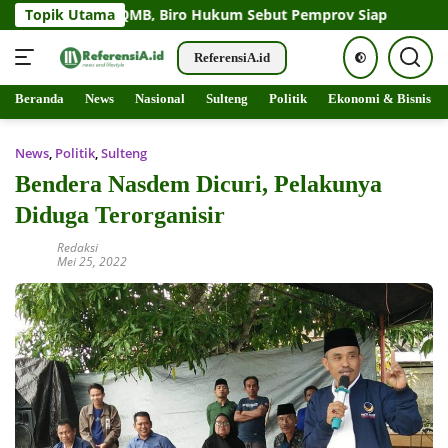
g PT QMB, Biro Hukum Sebut Pemprov Siap
Topik Utama
Perahu Motor
ReferensiA.id
Langsung
Beranda
News
Nasional
Sulteng
Politik
Ekonomi & Bisnis
Beranda
News
ke
konten
News
,
Politik
,
Sulteng
Bendera Nasdem Dicuri, Pelakunya
Diduga Terorganisir
Redaksi
Mei 25, 2022