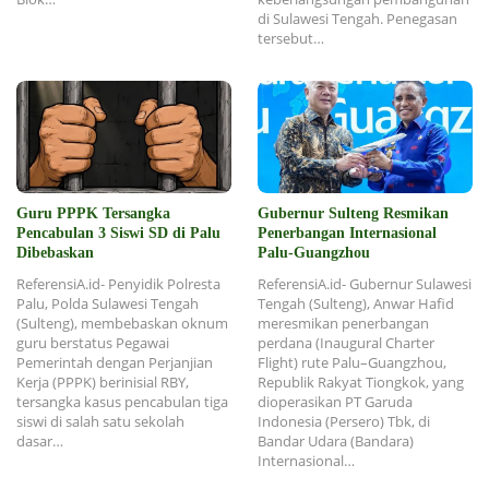
di Sulawesi Tengah. Penegasan
tersebut…
Guru PPPK Tersangka
Gubernur Sulteng Resmikan
Pencabulan 3 Siswi SD di Palu
Penerbangan Internasional
Dibebaskan
Palu-Guangzhou
ReferensiA.id- Penyidik Polresta
ReferensiA.id- Gubernur Sulawesi
Palu, Polda Sulawesi Tengah
Tengah (Sulteng), Anwar Hafid
(Sulteng), membebaskan oknum
meresmikan penerbangan
guru berstatus Pegawai
perdana (Inaugural Charter
Pemerintah dengan Perjanjian
Flight) rute Palu–Guangzhou,
Kerja (PPPK) berinisial RBY,
Republik Rakyat Tiongkok, yang
tersangka kasus pencabulan tiga
dioperasikan PT Garuda
siswi di salah satu sekolah
Indonesia (Persero) Tbk, di
dasar…
Bandar Udara (Bandara)
Internasional…