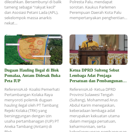
dilecehkan. Bersembunyi di balik
Polresta Palu, mendapat
tameng sebagai “rakyat kecil”
sorotan. Kaukus Parlemen
dan Asosiasi Petani Lada (APL),
Perempuan Daerah Kota Palu
sekelompok massa anarkis
mempertanyakan penghentian…
nekat…
Dugaan Hauling Ilegal di Blok
Ketua DPRD Sulteng Sebut
Pomalaa, Antam Didesak Buka
Lembaga Adat Penjaga
Peta IUP
Persatuan dan Pembangunan
Daerah
ReferensiA.id- Koalisi Pemerhati
ReferensiA.id- Ketua DPRD
Pertambangan Kolaka Raya
Provinsi Sulawesi Tengah
menyoroti polemik dugaan
(Sulteng), Mohammad Arus
hauling ilegal oleh PT Tambang
Abdul Karim menegaskan,
Rejeki Kolaka (TRK) yang
keberadaan lembaga adat
bersinggungan dengan izin
merupakan kekuatan utama
usaha pertambanagan (IUP) PT
dalam menjaga persatuan,
Aneka Tambang (Antam) di
keharmonisan, serta
Blok…
keberlangsungan pembangunan