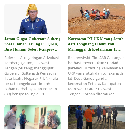
Jatam Gugat Gubernur Sulteng
Karyawan PT UKK yang Jatuh
Soal Limbah Tailing PT QMB,
dari Tongkang Ditemukan
Biro Hukum Sebut Pemprov
Meninggal di Kedalaman 15
Siap
Meter
ReferensiA.id- Jaringan Advokasi
ReferensiA.id- Tim SAR Gabungan
Tambang (Jatam) Sulawesi
berhasil menemukan Supriadi
Tengah (Sulteng) menggugat
(laki-laki, 31 tahun), karyawan PT
Gubernur Sulteng di Pengadilan
UKK yang jatuh dari tongkang di
Tata Usaha Negara (PTUN) Palu,
Jeti Desa Ganda-ganda,
terkait pengelolaan limbah
kecamatan Petasia, Kabupaten
Bahan Berbahaya dan Beracun
Morowali Utara, Sulawesi
(B3) berupa tailing di PT…
Tengah. Korban ditemukan…