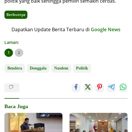
politik yang baik sehingga pemilih semakin cerdas.
Berikutnya
Dapatkan Update Berita Terbaru di
Google News
Laman:
1
2
Bendera
Donggala
Nasdem
Politik
Baca Juga