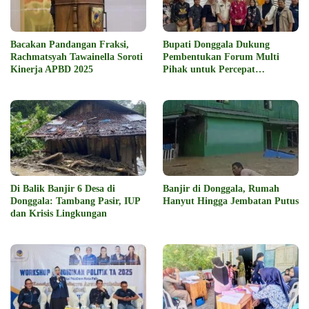
Bacakan Pandangan Fraksi,
Bupati Donggala Dukung
Rachmatsyah Tawainella Soroti
Pembentukan Forum Multi
Kinerja APBD 2025
Pihak untuk Percepat
Pembangunan Daerah
Di Balik Banjir 6 Desa di
Banjir di Donggala, Rumah
Donggala: Tambang Pasir, IUP
Hanyut Hingga Jembatan Putus
dan Krisis Lingkungan