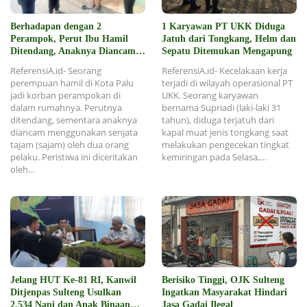
Berhadapan dengan 2
1 Karyawan PT UKK Diduga
Perampok, Perut Ibu Hamil
Jatuh dari Tongkang, Helm dan
Ditendang, Anaknya Diancam
Sepatu Ditemukan Mengapung
Sajam
ReferensiA.id- Seorang
ReferensiA.id- Kecelakaan kerja
perempuan hamil di Kota Palu
terjadi di wilayah operasional PT
jadi korban perampokan di
UKK. Seorang karyawan
dalam rumahnya. Perutnya
bernama Supriadi (laki-laki 31
ditendang, sementara anaknya
tahun), diduga terjatuh dari
diancam menggunakan senjata
kapal muat jenis tongkang saat
tajam (sajam) oleh dua orang
melakukan pengecekan tingkat
pelaku. Peristiwa ini diceritakan
kemiringan pada Selasa,…
oleh…
Jelang HUT Ke-81 RI, Kanwil
Berisiko Tinggi, OJK Sulteng
Ditjenpas Sulteng Usulkan
Ingatkan Masyarakat Hindari
2.534 Napi dan Anak Binaan
Jasa Gadai Ilegal