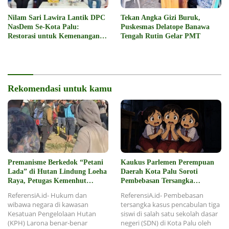
Nilam Sari Lawira Lantik DPC
Tekan Angka Gizi Buruk,
NasDem Se-Kota Palu:
Puskesmas Delatope Banawa
Restorasi untuk Kemenangan
Tengah Rutin Gelar PMT
2029
Rekomendasi untuk kamu
Premanisme Berkedok “Petani
Kaukus Parlemen Perempuan
Lada” di Hutan Lindung Loeha
Daerah Kota Palu Soroti
Raya, Petugas Kemenhut
Pembebasan Tersangka
Dintimidasi dan Diusir
Pencabulan 3 Siswi SD
ReferensiA.id- Hukum dan
ReferensiA.id- Pembebasan
wibawa negara di kawasan
tersangka kasus pencabulan tiga
Kesatuan Pengelolaan Hutan
siswi di salah satu sekolah dasar
(KPH) Larona benar-benar
negeri (SDN) di Kota Palu oleh