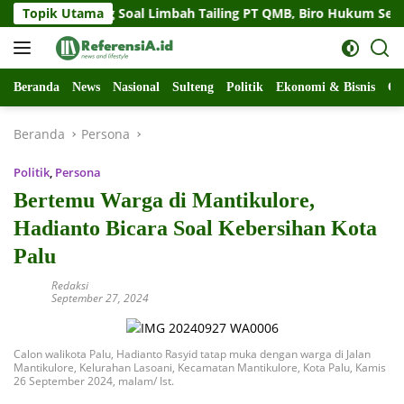
Langsung
nur Sulteng Soal Limbah Tailing PT QMB, Biro Hukum Sebut Pem
Topik Utama
ke
konten
Beranda
News
Nasional
Sulteng
Politik
Ekonomi & Bisnis
Ol
Beranda
Persona
Politik
,
Persona
Bertemu Warga di Mantikulore,
Hadianto Bicara Soal Kebersihan Kota
Palu
Redaksi
September 27, 2024
Calon walikota Palu, Hadianto Rasyid tatap muka dengan warga di Jalan
Mantikulore, Kelurahan Lasoani, Kecamatan Mantikulore, Kota Palu, Kamis
26 September 2024, malam/ Ist.