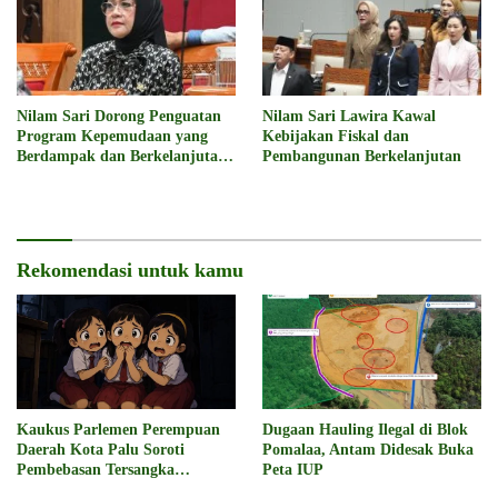
Nilam Sari Dorong Penguatan
Nilam Sari Lawira Kawal
Program Kepemudaan yang
Kebijakan Fiskal dan
Berdampak dan Berkelanjutan
Pembangunan Berkelanjutan
dalam Rencana Anggaran
Kemenpora 2027
Rekomendasi untuk kamu
Kaukus Parlemen Perempuan
Dugaan Hauling Ilegal di Blok
Daerah Kota Palu Soroti
Pomalaa, Antam Didesak Buka
Pembebasan Tersangka
Peta IUP
Pencabulan 3 Siswi SD