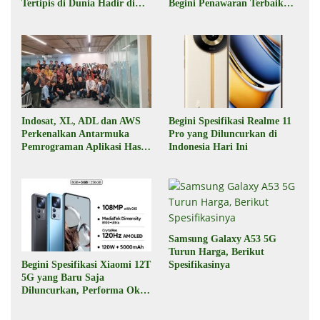
Tertipis di Dunia Hadir di
Begini Penawaran Terbaik
Indonesia Pekan Depan
dari Digiplus
Indosat, XL, ADL dan AWS
Begini Spesifikasi Realme 11
Perkenalkan Antarmuka
Pro yang Diluncurkan di
Pemrograman Aplikasi Hasil
Indonesia Hari Ini
Kolaborasi
Samsung Galaxy A53 5G
Turun Harga, Berikut
Begini Spesifikasi Xiaomi 12T
Spesifikasinya
5G yang Baru Saja
Diluncurkan, Performa Oke,
Harga Rp6 Jutaan