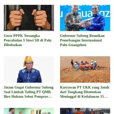
Guru PPPK Tersangka
Gubernur Sulteng Resmikan
Pencabulan 3 Siswi SD di Palu
Penerbangan Internasional
Dibebaskan
Palu-Guangzhou
Jatam Gugat Gubernur Sulteng
Karyawan PT UKK yang Jatuh
Soal Limbah Tailing PT QMB,
dari Tongkang Ditemukan
Biro Hukum Sebut Pemprov
Meninggal di Kedalaman 15
Siap
Meter