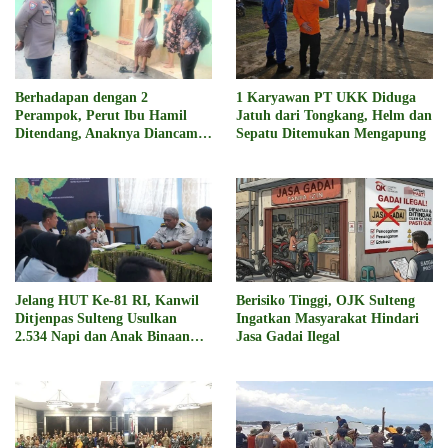
Berhadapan dengan 2
1 Karyawan PT UKK Diduga
Perampok, Perut Ibu Hamil
Jatuh dari Tongkang, Helm dan
Ditendang, Anaknya Diancam
Sepatu Ditemukan Mengapung
Sajam
Jelang HUT Ke-81 RI, Kanwil
Berisiko Tinggi, OJK Sulteng
Ditjenpas Sulteng Usulkan
Ingatkan Masyarakat Hindari
2.534 Napi dan Anak Binaan
Jasa Gadai Ilegal
Dapat Remisi