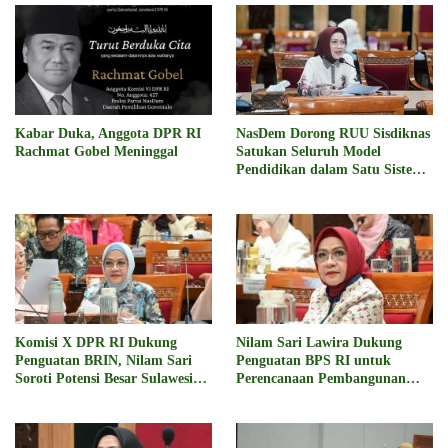
Kabar Duka, Anggota DPR RI
NasDem Dorong RUU Sisdiknas
Rachmat Gobel Meninggal
Satukan Seluruh Model
Pendidikan dalam Satu Sistem
Nasional
Komisi X DPR RI Dukung
Nilam Sari Lawira Dukung
Penguatan BRIN, Nilam Sari
Penguatan BPS RI untuk
Soroti Potensi Besar Sulawesi
Perencanaan Pembangunan
Tengah
yang Lebih Presisi