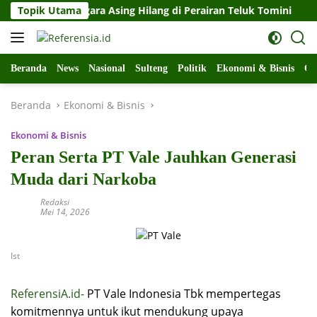
Langsung
arga Negara Asing Hilang di Perairan Teluk Tomini
Topik Utama
Kas
ke
konten
Beranda
News
Nasional
Sulteng
Politik
Ekonomi & Bisnis
Ol
Beranda
Ekonomi & Bisnis
Ekonomi & Bisnis
Peran Serta PT Vale Jauhkan Generasi
Muda dari Narkoba
Redaksi
Mei 14, 2026
Ist
ReferensiA.id-
PT Vale Indonesia Tbk mempertegas
komitmennya untuk ikut mendukung upaya