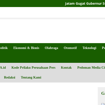
Jatam Gugat Gubernur Sulteng Soal 
olitik
Ekonomi & Bisnis
Olahraga
Otomotif
Teknologi
P
A.id
Kode Prilaku Perusahaan Pers
Kontak
Pedoman Media Ci
Redaksi
Tentang Kami
G