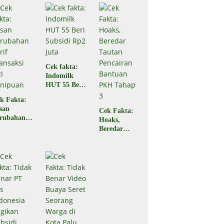
Ampana
di Ampana
Sulteng
Sulteng,
Begini
Faktanya
Cek fakta:
Indomilk
HUT 55 Beri
Subsidi Rp2
k Fakta:
Juta
san
Cek Fakta:
rubahan
Hoaks,
rif
Beredar
ansaksi
Tautan
RI
Pencairan
nipuan
Bantuan
PKH Tahap
3