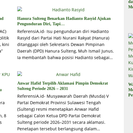
d
Me
, 
Il
ad
Hanura Sulteng Benarkan Hadianto Rasyid Ajukan
Pengunduran Diri, Tapi…
AC)
ReferensiA.id- Isu pengunduran diri Hadianto
litik
Rasyid dari Partai Hati Nurani Rakyat (Hanura)
 kini
ditanggapi oleh Sekretaris Dewan Pimpinan
a”
Daerah (DPD) Hanura Sulteng, Muh Ismail Junus.
Ia membantah bahwa posisi Hadianto sebagai…
Anwar Hafid Terpilih Aklamasi Pimpin Demokrat
W
Sulteng Periode 2026 – 2031
M
u
Pe
ReferensiA.id- Musyawarah Daerah (Musda) V
M
era
Partai Demokrat Provinsi Sulawesi Tengah
Ku
(Sulteng) resmi menetapkan Anwar Hafid
Ki
, 8
sebagai Calon Ketua DPD Partai Demokrat
W
s
Sulteng periode 2026–2031 secara aklamasi.
Penetapan tersebut berlangsung dalam…