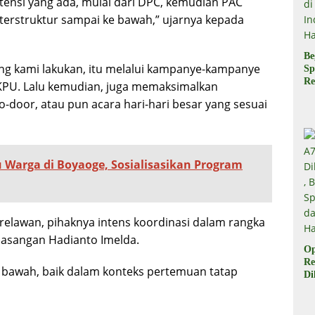
nsi yang ada, mulai dari DPC, kemudian PAC
 terstruktur sampai ke bawah,” ujarnya kepada
Be
g kami lakukan, itu melalui kampanye-kampanye
Sp
Re
 KPU. Lalu kemudian, juga memaksimalkan
Pr
oor, atau pun acara hari-hari besar yang sesuai
Di
di
Ha
Warga di Boyaoge, Sosialisasikan Program
l relawan, pihaknya intens koordinasi dalam rangka
pasangan Hadianto Imelda.
Op
Re
kat bawah, baik dalam konteks pertemuan tatap
Di
Be
Sp
da