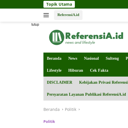
Langsung
Topik Utama
ke
konten
ReferensiA.id
tutup
Beranda
News
Nasional
Sulteng
P
Lifestyle
Hiburan
Cek Fakta
DISCLAIMER
Kebijakan Privasi Referensi
Persyaratan Layanan Publikasi ReferensiA.id
Beranda
Politik
Politik