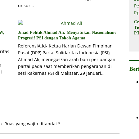
unsur…
Ce
Ti
RW,
Jihad Politik Ahmad Ali: Menyatukan Nasionalisme
PT
Progresif PSI dengan Tokoh Agama
In
Ba
ReferensiA.id- Ketua Harian Dewan Pimpinan
Su
ritas
Pusat (DPP) Partai Solidaritas Indonesia (PSI),
Pe
Ahmad Ali, menegaskan arah baru perjuangan
Rp
s
partai pada saat memberikan pengarahan di
Ber
i
sesi Rakernas PSI di Makssar, 29 Januari…
n.
Ruas yang wajib ditandai
*