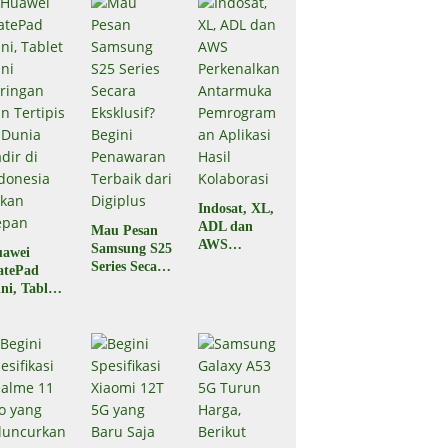
Indosat, XL,
ADL dan
Mau Pesan
AWS
Samsung S25
awei
Perkenalkan
Series Secara
atePad
Antarmuka
Eksklusif?
ni, Tablet
Pemrograma
Begini
ni
n Aplikasi
Penawaran
ringan dan
Hasil
Terbaik dari
rtipis di
Kolaborasi
Digiplus
nia Hadir
 Indonesia
kan Depan