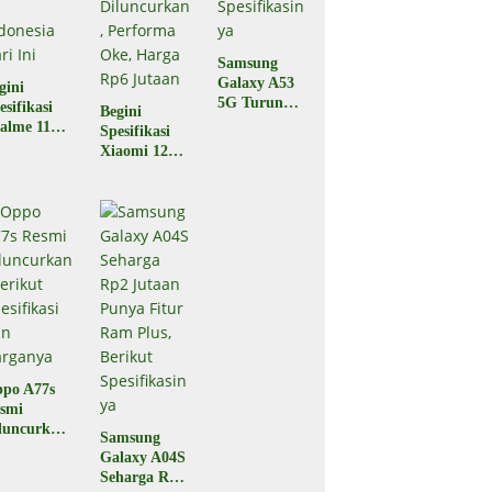
Samsung
Galaxy A53
gini
5G Turun
esifikasi
Begini
Harga,
alme 11
Spesifikasi
Berikut
o yang
Xiaomi 12T
Spesifikasiny
luncurkan
5G yang
a
 Indonesia
Baru Saja
ri Ini
Diluncurkan,
Performa
Oke, Harga
Rp6 Jutaan
po A77s
smi
luncurkan,
Samsung
rikut
Galaxy A04S
esifikasi
Seharga Rp2
n