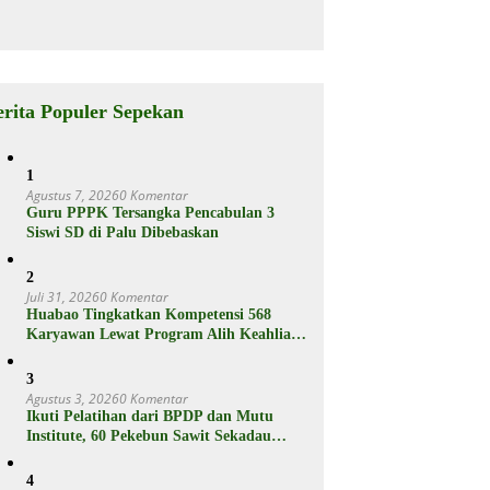
Jutaan
rganya
Punya Fitur
Ram Plus,
Berikut
Spesifikasiny
a
erita Populer Sepekan
1
Agustus 7, 2026
0 Komentar
Guru PPPK Tersangka Pencabulan 3
Siswi SD di Palu Dibebaskan
2
Juli 31, 2026
0 Komentar
Huabao Tingkatkan Kompetensi 568
Karyawan Lewat Program Alih Keahlian
Operator
3
Agustus 3, 2026
0 Komentar
Ikuti Pelatihan dari BPDP dan Mutu
Institute, 60 Pekebun Sawit Sekadau
Menuju Hasil Panen Unggul dan
Berkelanjutan
4