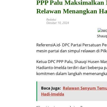
PPP Palu Maksimalkan M
Relawan Menangkan Had
Redaksi
Oktober 10, 2024
Shauq
ReferensiA.id- DPC Partai Persatuan 
mesin partai dan simpul relawan di Pil
Ketua DPC PPP Palu, Shauqi Husen Mask
Hadianto-Imelda terdiri dari beberpa pa
komitmen dalam langkah memenangkan
Baca Juga:
Relawan Senyum Temu 
Hadi-Imelda