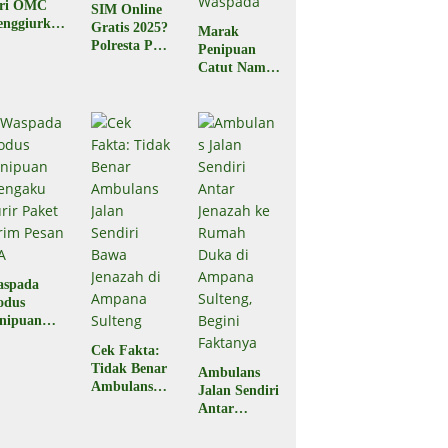
ari OMC
SIM Online
nggiurkan
Gratis 2025?
Marak
Legal atau
Polresta Palu
Penipuan
egal?
Pastikan
Catut Nama
Hoaks
BPJS
Kesehatan,
Masyarakat
Diminta
Waspada
aspada
odus
nipuan
engaku
Cek Fakta:
rir Paket
Tidak Benar
Ambulans
rim Pesan
Ambulans
Jalan Sendiri
A
Jalan Sendiri
Antar
Bawa
Jenazah ke
Jenazah di
Rumah Duka