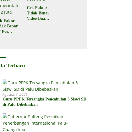
Cek Fakta:
Tidak Benar
Video Buaya
k Fakta:
Seret
dak Benar
Seorang
 Pos
Warga di
donesia
Kota Palu
gikan
bsidi
merintah
2 Juta
ita Terbaru
Agustus 7, 2026
Guru PPPK Tersangka Pencabulan 3 Siswi SD
di Palu Dibebaskan