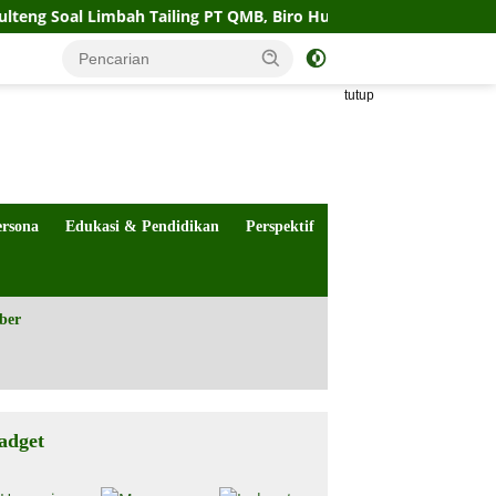
Limbah Tailing PT QMB, Biro Hukum Sebut Pemprov Siap
tutup
ersona
Edukasi & Pendidikan
Perspektif
ber
adget