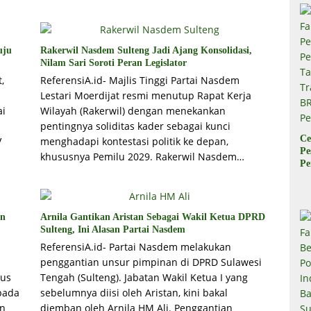
uju
Rakerwil Nasdem Sulteng Jadi Ajang Konsolidasi,
Nilam Sari Soroti Peran Legislator
,
ReferensiA.id- Majlis Tinggi Partai Nasdem
Lestari Moerdijat resmi menutup Rapat Kerja
ai
Wilayah (Rakerwil) dengan menekankan
pentingnya soliditas kader sebagai kunci
Ce
V
menghadapi kontestasi politik ke depan,
Pe
khususnya Pemilu 2029. Rakerwil Nasdem…
Pe
Ta
Tr
B
Pe
an
Arnila Gantikan Aristan Sebagai Wakil Ketua DPRD
Sulteng, Ini Alasan Partai Nasdem
ReferensiA.id- Partai Nasdem melakukan
penggantian unsur pimpinan di DPRD Sulawesi
rus
Tengah (Sulteng). Jabatan Wakil Ketua I yang
pada
sebelumnya diisi oleh Aristan, kini bakal
an
diemban oleh Arnila HM Ali. Penggantian