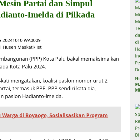
esin Partai dan Simpul
ianto-Imelda di Pilkada
i Husen Maskati/ Ist
Pembangunan (PPP) Kota Palu bakal memaksimalkan
kada Kota Palu 2024.
Hu
ati mengatakan, koalisi paslon nomor urut 2
M
rtai, termasuk PPP. PPP sendiri kata dia,
Mi
 paslon Hadianto-Imelda.
Mi
Te
Te
Du
Warga di Boyaoge, Sosialisasikan Program
di
Pe