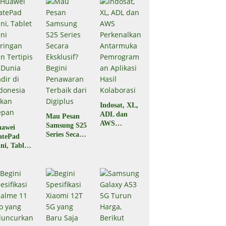
Indosat, XL,
ADL dan
Mau Pesan
AWS
Samsung S25
awei
Perkenalkan
Series Secara
atePad
Antarmuka
Eksklusif?
ni, Tablet
Pemrograma
Begini
ni
n Aplikasi
Penawaran
ringan dan
Hasil
Terbaik dari
rtipis di
Kolaborasi
Digiplus
nia Hadir
 Indonesia
kan Depan