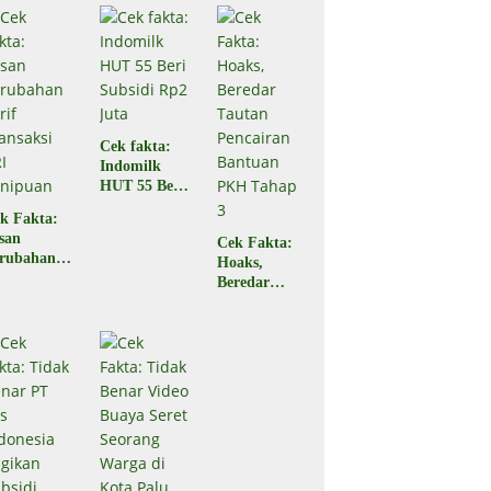
Ampana
di Ampana
Sulteng
Sulteng,
Begini
Faktanya
Cek fakta:
Indomilk
HUT 55 Beri
Subsidi Rp2
k Fakta:
Juta
san
Cek Fakta:
rubahan
Hoaks,
rif
Beredar
ansaksi
Tautan
RI
Pencairan
nipuan
Bantuan
PKH Tahap
3