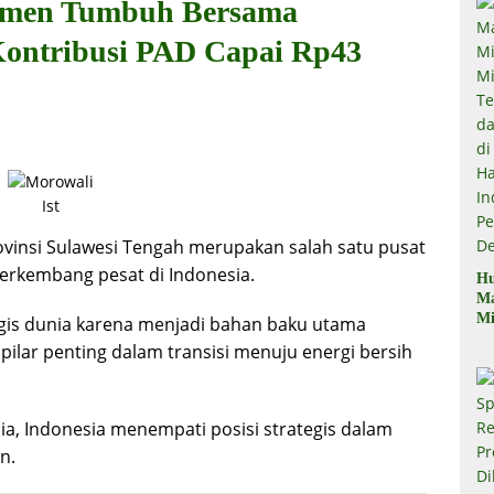
itmen Tumbuh Bersama
Kontribusi PAD Capai Rp43
Ist
vinsi Sulawesi Tengah merupakan salah satu pusat
 berkembang pesat di Indonesia.
Hu
M
Mi
tegis dunia karena menjadi bahan baku utama
Mi
 pilar penting dalam transisi menuju energi bersih
Te
Te
Du
di
ia, Indonesia menempati posisi strategis dalam
Pe
n.