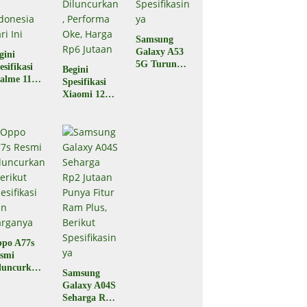
Samsung
Galaxy A53
gini
5G Turun
esifikasi
Begini
Harga,
alme 11
Spesifikasi
Berikut
o yang
Xiaomi 12T
Spesifikasiny
luncurkan
5G yang
a
 Indonesia
Baru Saja
ri Ini
Diluncurkan,
Performa
Oke, Harga
Rp6 Jutaan
po A77s
smi
luncurkan,
Samsung
rikut
Galaxy A04S
esifikasi
Seharga Rp2
n