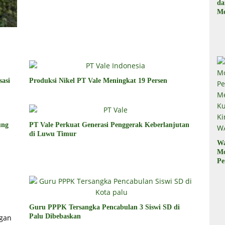
d
Me
, 
Il
sasi
Produksi Nikel PT Vale Meningkat 19 Persen
ung
PT Vale Perkuat Generasi Penggerak Keberlanjutan
di Luwu Timur
W
M
Pe
M
Ku
Ki
W
Guru PPPK Tersangka Pencabulan 3 Siswi SD di
Palu Dibebaskan
ngan