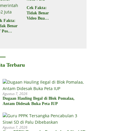
Cek Fakta:
Tidak Benar
Video Buaya
k Fakta:
Seret
dak Benar
Seorang
 Pos
Warga di
donesia
Kota Palu
gikan
bsidi
merintah
2 Juta
ita Terbaru
Agustus 7, 2026
Dugaan Hauling Ilegal di Blok Pomalaa,
Antam Didesak Buka Peta IUP
Agustus 7, 2026