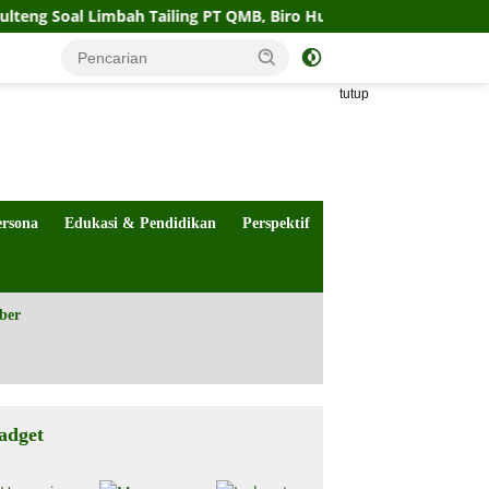
Limbah Tailing PT QMB, Biro Hukum Sebut Pemprov Siap
tutup
ersona
Edukasi & Pendidikan
Perspektif
ber
adget