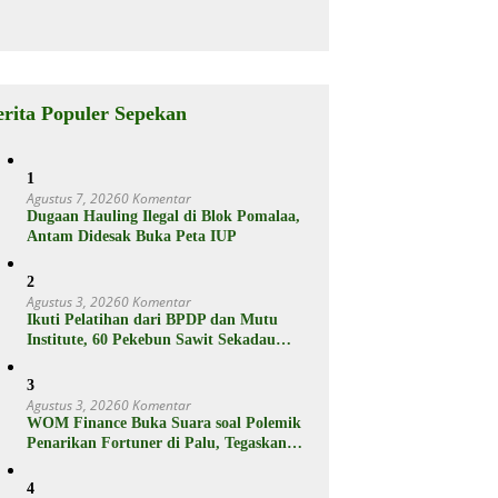
Jutaan
rganya
Punya Fitur
Ram Plus,
Berikut
Spesifikasiny
a
erita Populer Sepekan
1
Agustus 7, 2026
0 Komentar
Dugaan Hauling Ilegal di Blok Pomalaa,
Antam Didesak Buka Peta IUP
2
Agustus 3, 2026
0 Komentar
Ikuti Pelatihan dari BPDP dan Mutu
Institute, 60 Pekebun Sawit Sekadau
Menuju Hasil Panen Unggul dan
Berkelanjutan
3
Agustus 3, 2026
0 Komentar
WOM Finance Buka Suara soal Polemik
Penarikan Fortuner di Palu, Tegaskan
Proses Sesuai Hukum
4