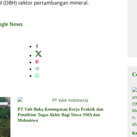
il (DBH) sektor pertambangan mineral.
ogle News
C
PT Vale Buka Kesempatan Kerja Praktik dan
Penelitian Tugas Akhir Bagi Siswa SMA dan
Mahasiswa
Ke