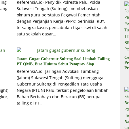
ling
ReferensiA.id- Penyidik Polresta Palu, Polda
yang
Sulawesi Tengah (Sulteng), membebaskan
oknum guru berstatus Pegawai Pemerintah
dengan Perjanjian Kerja (PPPK) berinisial RBY,
tersangka kasus pencabulan tiga siswi di salah
satu sekolah dasar…
Ce
Jatam Gugat Gubernur Sulteng Soal Limbah Tailing
Pe
PT QMB, Biro Hukum Sebut Pemprov Siap
Pe
ReferensiA.id- Jaringan Advokasi Tambang
Ta
(Jatam) Sulawesi Tengah (Sulteng) menggugat
Tr
Gubernur Sulteng di Pengadilan Tata Usaha
B
Pe
ight)
Negara (PTUN) Palu, terkait pengelolaan limbah
gkok,
Bahan Berbahaya dan Beracun (B3) berupa
tailing di PT…