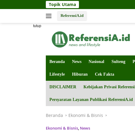
Langsung
Topik Utama
ke
konten
ReferensiA.id
tutup
Beranda
News
Nasional
Sulteng
P
Lifestyle
Hiburan
Cek Fakta
DISCLAIMER
Kebijakan Privasi Referensi
Persyaratan Layanan Publikasi ReferensiA.id
Beranda
Ekonomi & Bisnis
Ekonomi & Bisnis
,
News