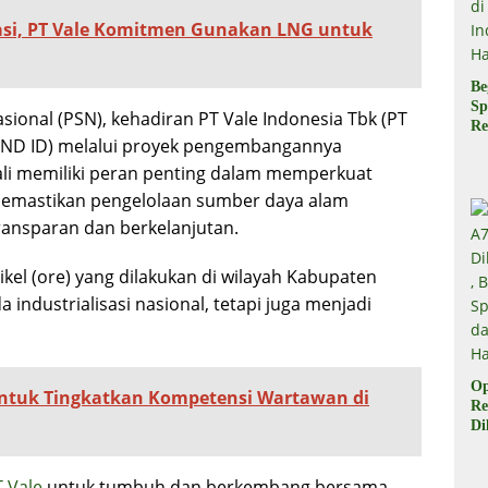
asi, PT Vale Komitmen Gunakan LNG untuk
Be
Sp
asional (PSN), kehadiran PT Vale Indonesia Tbk (PT
Re
(MIND ID) melalui proyek pengembangannya
Pr
Di
ali memiliki peran penting dalam memperkuat
di
s memastikan pengelolaan sumber daya alam
Ha
ransparan dan berkelanjutan.
nikel (ore) yang dilakukan di wilayah Kabupaten
ndustrialisasi nasional, tetapi juga menjadi
Op
ntuk Tingkatkan Kompetensi Wartawan di
Re
Di
Be
Sp
 Vale
untuk tumbuh dan berkembang bersama
da