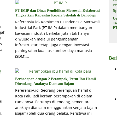
PT IMIP dan Dinas Pendidikan Morowali Kolaborasi
Tingkatkan Kapasitas Kepala Sekolah di Bahodopi
Ce
ReferensiA.id- Komitmen PT Indonesia Morowali
Ti
an
Industrial Park (PT IMIP) dalam membangun
PT
gah
In
kawasan industri berkelanjutan tak hanya
Ba
k
diwujudkan melalui pengembangan
Su
as
infrastruktur, tetapi juga dengan investasi
Pe
ra
peningkatan kualitas sumber daya manusia
Rp
(SDM)….
Ber
Berhadapan dengan 2 Perampok, Perut Ibu Hamil
Ditendang, Anaknya Diancam Sajam
ReferensiA.id- Seorang perempuan hamil di
Kota Palu jadi korban perampokan di dalam
di
rumahnya. Perutnya ditendang, sementara
anaknya diancam menggunakan senjata tajam
h.
(sajam) oleh dua orang pelaku. Peristiwa ini