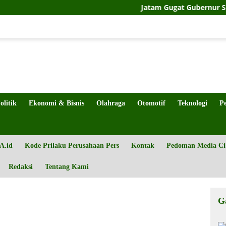
Jatam Gugat Gubernur Sulteng Soal 
olitik
Ekonomi & Bisnis
Olahraga
Otomotif
Teknologi
P
A.id
Kode Prilaku Perusahaan Pers
Kontak
Pedoman Media Ci
Redaksi
Tentang Kami
G