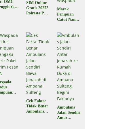
ari OMC
SIM Online
nggiurkan
Gratis 2025?
Marak
Legal atau
Polresta Palu
Penipuan
egal?
Pastikan
Catut Nama
Hoaks
BPJS
Kesehatan,
Masyarakat
Diminta
Waspada
aspada
odus
nipuan
engaku
Cek Fakta:
rir Paket
Tidak Benar
Ambulans
rim Pesan
Ambulans
Jalan Sendiri
A
Jalan Sendiri
Antar
Bawa
Jenazah ke
Jenazah di
Rumah Duka