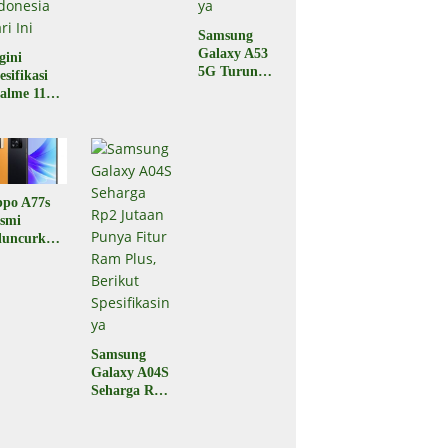
Diluncurkan,
Samsung
Performa
Galaxy A53
Oke, Harga
gini
5G Turun
Rp6 Jutaan
esifikasi
Harga,
alme 11
Berikut
o yang
Spesifikasiny
luncurkan
a
 Indonesia
ri Ini
po A77s
smi
luncurkan,
rikut
esifikasi
n
rganya
Samsung
Galaxy A04S
Seharga Rp2
Jutaan
Punya Fitur
Ram Plus,