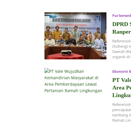
Parlement
DPRD Su
Ranper
ReferensiA
(Sulteng) 
Daerah (Ra
organik di
Ekonomi &
PT Val
Area P
Lingku
ReferensiA
pencapaia
tambang m
Ramah Lin