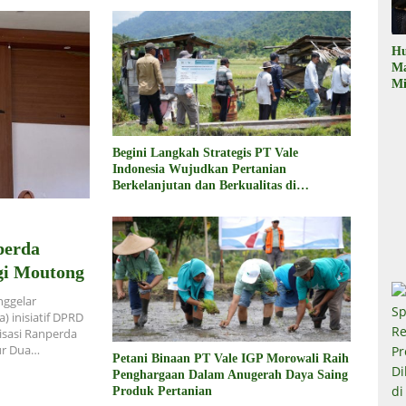
Hu
M
Mi
Mi
Te
Te
Du
Begini Langkah Strategis PT Vale
di
Indonesia Wujudkan Pertanian
Pe
Berkelanjutan dan Berkualitas di
Morowali
perda
igi Moutong
nggelar
) inisiatif DPRD
isasi Ranperda
lur Dua…
Petani Binaan PT Vale IGP Morowali Raih
Penghargaan Dalam Anugerah Daya Saing
Produk Pertanian