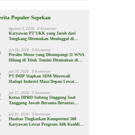
Berikut
Spesifikasiny
a
erita Populer Sepekan
Agustus 5, 2026
0 Komentar
1
Karyawan PT UKK yang Jatuh dari
Tongkang Ditemukan Meninggal di
Kedalaman 15 Meter
Juli 30, 2026
0 Komentar
2
Perahu Motor yang Ditumpangi 11 WNA
Hilang di Teluk Tomini Ditemukan di
Parimo
Juli 30, 2026
0 Komentar
3
PT IMIP Siapkan SDM Morowali
Hadapi Industri Masa Depan Lewat
Beasiswa
Juli 31, 2026
0 Komentar
4
Ketua DPRD Sulteng Singgung Soal
Tanggung Jawab Bersama Berantas
Korupsi
Juli 31, 2026
0 Komentar
5
Huabao Tingkatkan Kompetensi 568
Karyawan Lewat Program Alih Keahlian
Operator