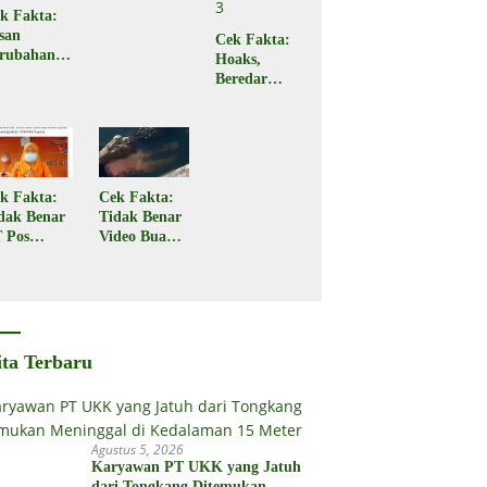
Subsidi Rp2
k Fakta:
Juta
san
Cek Fakta:
rubahan
Hoaks,
rif
Beredar
ansaksi
Tautan
RI
Pencairan
nipuan
Bantuan
PKH Tahap
3
k Fakta:
Cek Fakta:
dak Benar
Tidak Benar
 Pos
Video Buaya
donesia
Seret
gikan
Seorang
bsidi
Warga di
merintah
Kota Palu
2 Juta
ita Terbaru
Agustus 5, 2026
Karyawan PT UKK yang Jatuh
dari Tongkang Ditemukan