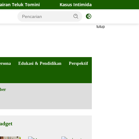
omini
Kasus Intimidasi Wartawan di Palu Naik Penyidik
tutup
ersona
Edukasi & Pendidikan
Perspektif
ber
adget