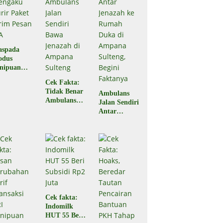
aspada
odus
nipuan
engaku
Cek Fakta:
rir Paket
Tidak Benar
Ambulans
rim Pesan
Ambulans
Jalan Sendiri
A
Jalan Sendiri
Antar
Bawa
Jenazah ke
Jenazah di
Rumah Duka
Ampana
di Ampana
Sulteng
Sulteng,
Begini
Faktanya
Cek fakta:
Indomilk
HUT 55 Beri