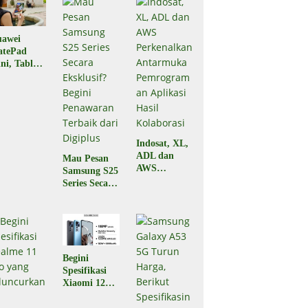
awei
atePad
ni, Tablet
ni
ringan dan
rtipis di
nia Hadir
 Indonesia
kan Depan
Indosat, XL,
ADL dan
Mau Pesan
AWS
Samsung S25
Perkenalkan
Series Secara
Antarmuka
Eksklusif?
Pemrograma
Begini
n Aplikasi
Penawaran
Hasil
Terbaik dari
Kolaborasi
Digiplus
Begini
Spesifikasi
Xiaomi 12T
5G yang
Baru Saja