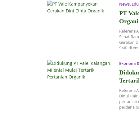
News
,
Edu
PT Val
Organi
ReferensiA
Sehat Ram
Gerakan Di
SMP di e
Ekonomi &
Diduku
Tertar
ReferensiA
Dinul Hai
pertanian 
perdana pa