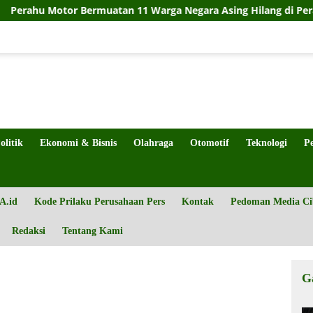
or Bermuatan 11 Warga Negara Asing Hilang di Perairan Teluk T
olitik
Ekonomi & Bisnis
Olahraga
Otomotif
Teknologi
P
A.id
Kode Prilaku Perusahaan Pers
Kontak
Pedoman Media Ci
Redaksi
Tentang Kami
G