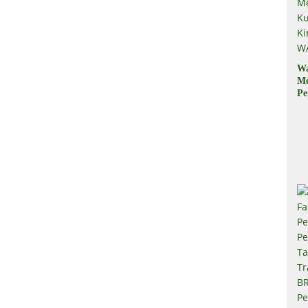
W
M
Pe
M
Ku
Ki
W