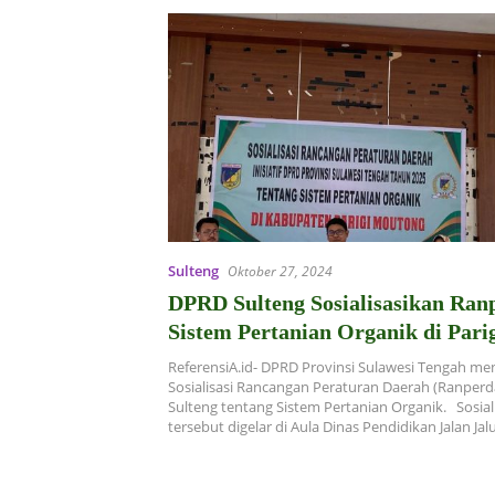
Sulteng
Oktober 27, 2024
DPRD Sulteng Sosialisasikan Ran
Sistem Pertanian Organik di Par
ReferensiA.id- DPRD Provinsi Sulawesi Tengah me
Sosialisasi Rancangan Peraturan Daerah (Ranperda
Sulteng tentang Sistem Pertanian Organik. Sosial
tersebut digelar di Aula Dinas Pendidikan Jalan Ja