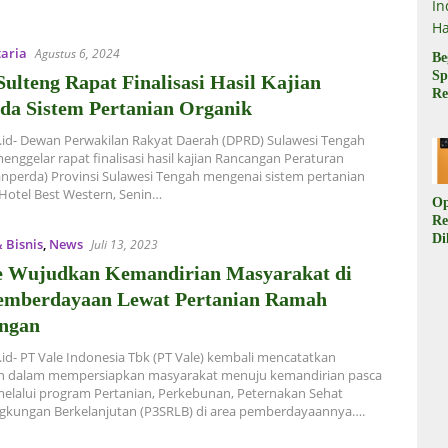
aria
Agustus 6, 2024
Be
Sp
lteng Rapat Finalisasi Hasil Kajian
Re
da Sistem Pertanian Organik
Pr
Di
.id- Dewan Perwakilan Rakyat Daerah (DPRD) Sulawesi Tengah
di
menggelar rapat finalisasi hasil kajian Rancangan Peraturan
Ha
nperda) Provinsi Sulawesi Tengah mengenai sistem pertanian
 Hotel Best Western, Senin…
Op
Re
Di
 Bisnis
,
News
Juli 13, 2023
Be
e Wujudkan Kemandirian Masyarakat di
Sp
da
emberdayaan Lewat Pertanian Ramah
Ha
ngan
.id- PT Vale Indonesia Tbk (PT Vale) kembali mencatatkan
n dalam mempersiapkan masyarakat menuju kemandirian pasca
elalui program Pertanian, Perkebunan, Peternakan Sehat
gkungan Berkelanjutan (P3SRLB) di area pemberdayaannya….