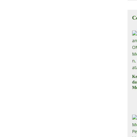
C
Ke
d
Me
, 
Il