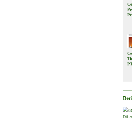
Ce
Pe
Pe
Ta
Tr
B
Pe
Ce
Ti
PT
In
Ba
Su
Pe
Rp
Ber