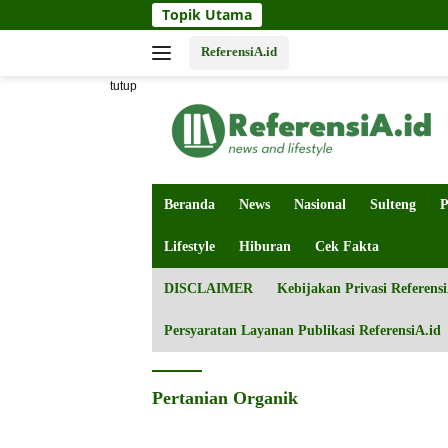
Langsung
Topik Utama
Perahu Mot
ke
konten
ReferensiA.id
tutup
Beranda
News
Nasional
Sulteng
P
Lifestyle
Hiburan
Cek Fakta
DISCLAIMER
Kebijakan Privasi Referensi
Persyaratan Layanan Publikasi ReferensiA.id
Pertanian Organik