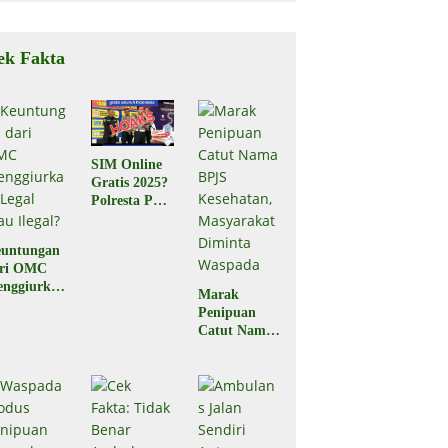
ek Fakta
SIM Online
Gratis 2025?
Polresta Palu
Pastikan
Hoaks
untungan
ari OMC
nggiurkan
Marak
Legal atau
Penipuan
egal?
Catut Nama
BPJS
Kesehatan,
Masyarakat
Diminta
Waspada