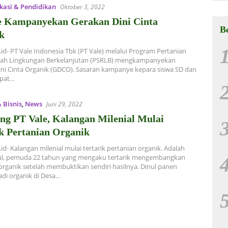
kasi & Pendidikan
Oktober 3, 2022
e Kampanyekan Gerakan Dini Cinta
B
k
.id- PT Vale Indonesia Tbk (PT Vale) melalui Program Pertanian
ah Lingkungan Berkelanjutan (PSRLB) mengkampanyekan
ni Cinta Organik (GDCO). Sasaran kampanye kepara siswa SD dan
mpat…
 Bisnis
,
News
Juni 29, 2022
ng PT Vale, Kalangan Milenial Mulai
ik Pertanian Organik
.id- Kalangan milenial mulai tertarik pertanian organik. Adalah
rul, pemuda 22 tahun yang mengaku tertarik mengembangkan
organik setelah membuktikan sendiri hasilnya. Dinul panen
di organik di Desa…