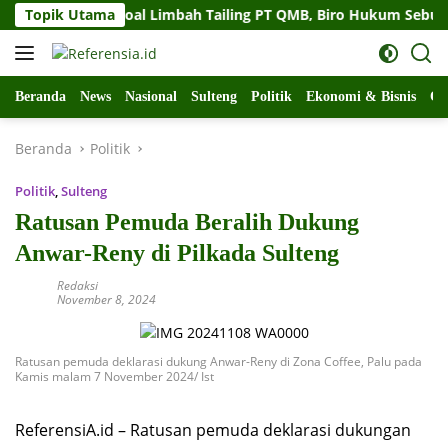
Langsung
 Sulteng Soal Limbah Tailing PT QMB, Biro Hukum Sebut Pempro
Topik Utama
ke
konten
Beranda
News
Nasional
Sulteng
Politik
Ekonomi & Bisnis
Ol
Beranda
Politik
Politik
,
Sulteng
Ratusan Pemuda Beralih Dukung
Anwar-Reny di Pilkada Sulteng
Redaksi
November 8, 2024
Ratusan pemuda deklarasi dukung Anwar-Reny di Zona Coffee, Palu pada
Kamis malam 7 November 2024/ Ist
ReferensiA.id – Ratusan pemuda deklarasi dukungan