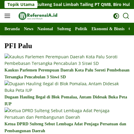
Langsung
at Gubernur Sulteng Soal Limbah Tailing PT QMB, Biro Hukum 
Topik Utama
ke
konten
Beranda
News
Nasional
Sulteng
Politik
Ekonomi & Bisnis
Ol
PFI Palu
Kaukus Parlemen Perempuan Daerah Kota Palu Soroti Pembebasan
Tersangka Pencabulan 3 Siswi SD
Dugaan Hauling Ilegal di Blok Pomalaa, Antam Didesak Buka Peta
IUP
Ketua DPRD Sulteng Sebut Lembaga Adat Penjaga Persatuan dan
Pembangunan Daerah