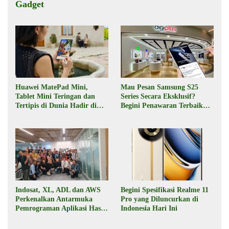
Gadget
Huawei MatePad Mini,
Mau Pesan Samsung S25
Tablet Mini Teringan dan
Series Secara Eksklusif?
Tertipis di Dunia Hadir di
Begini Penawaran Terbaik
Indonesia Pekan Depan
dari Digiplus
Indosat, XL, ADL dan AWS
Begini Spesifikasi Realme 11
Perkenalkan Antarmuka
Pro yang Diluncurkan di
Pemrograman Aplikasi Hasil
Indonesia Hari Ini
Kolaborasi