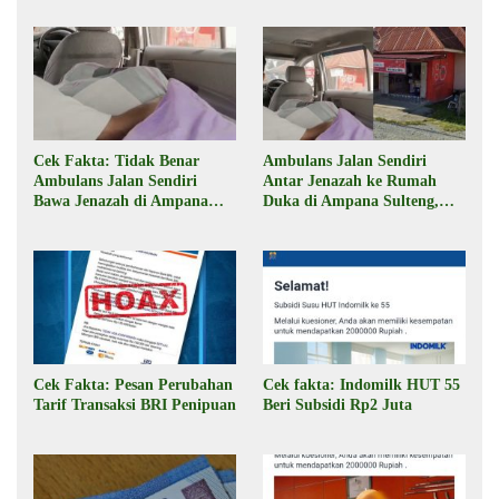
Cek Fakta: Tidak Benar
Ambulans Jalan Sendiri
Ambulans Jalan Sendiri
Antar Jenazah ke Rumah
Bawa Jenazah di Ampana
Duka di Ampana Sulteng,
Sulteng
Begini Faktanya
Cek Fakta: Pesan Perubahan
Cek fakta: Indomilk HUT 55
Tarif Transaksi BRI Penipuan
Beri Subsidi Rp2 Juta