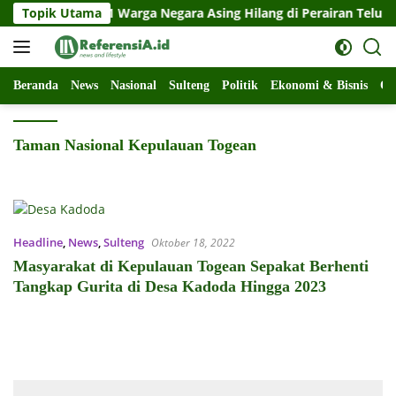
Langsung
rmuatan 11 Warga Negara Asing Hilang di Perairan Teluk Tomini
Topik Utama
ke
konten
Beranda
News
Nasional
Sulteng
Politik
Ekonomi & Bisnis
Ol
Taman Nasional Kepulauan Togean
Headline
,
News
,
Sulteng
Oktober 18, 2022
Masyarakat di Kepulauan Togean Sepakat Berhenti
Tangkap Gurita di Desa Kadoda Hingga 2023