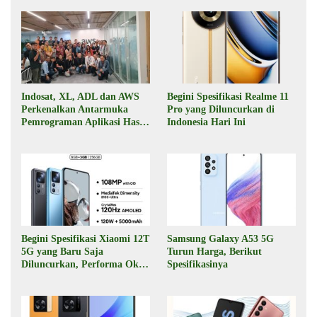
Indosat, XL, ADL dan AWS
Begini Spesifikasi Realme 11
Perkenalkan Antarmuka
Pro yang Diluncurkan di
Pemrograman Aplikasi Hasil
Indonesia Hari Ini
Kolaborasi
Begini Spesifikasi Xiaomi 12T
Samsung Galaxy A53 5G
5G yang Baru Saja
Turun Harga, Berikut
Diluncurkan, Performa Oke,
Spesifikasinya
Harga Rp6 Jutaan