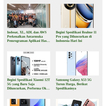
Indosat, XL, ADL dan AWS
Begini Spesifikasi Realme 11
Perkenalkan Antarmuka
Pro yang Diluncurkan di
Pemrograman Aplikasi Hasil
Indonesia Hari Ini
Kolaborasi
Begini Spesifikasi Xiaomi 12T
Samsung Galaxy A53 5G
5G yang Baru Saja
Turun Harga, Berikut
Diluncurkan, Performa Oke,
Spesifikasinya
Harga Rp6 Jutaan